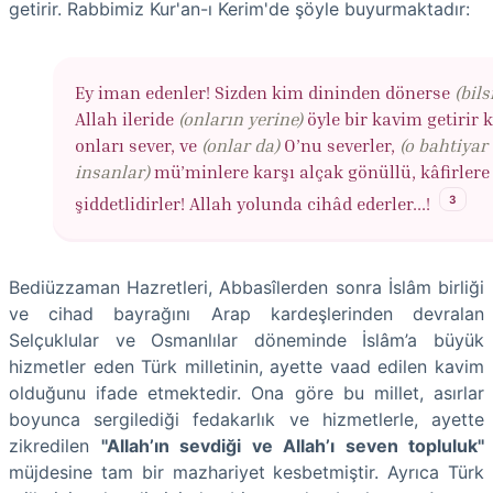
getirir. Rabbimiz Kur'an-ı Kerim'de şöyle buyurmaktadır:
Ey iman edenler! Sizden kim dininden dönerse
(bils
Allah ileride
(on­ların yerine)
öyle bir kavim getirir k
onları sever, ve
(onlar da)
O’nu se­ver­ler,
(o bahtiyar
insanlar)
mü’­min­lere karşı alçak gönüllü, kâfir­le­re 
3
şiddetlidirler! Allah yolunda ci­hâd ederler...!
Bediüzzaman Hazretleri, Abbasîlerden sonra İslâm birliği
ve cihad bayrağını Arap kardeşlerinden devralan
Selçuklular ve Osmanlılar döneminde İslâm’a büyük
hizmetler eden Türk milletinin, ayette vaad edilen kavim
olduğunu ifade etmektedir. Ona göre bu millet, asırlar
boyunca sergilediği fedakarlık ve hizmetlerle, ayette
zikredilen
''Allah’ın sevdiği ve Allah’ı seven topluluk''
müjdesine tam bir mazhariyet kesbetmiştir. Ayrıca Türk