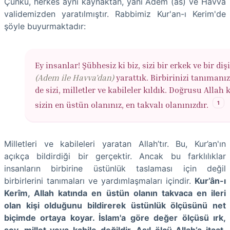
Çünkü, herkes aynı kaynaktan, yani Adem (as) ve Havva
validemizden yaratılmıştır. Rabbimiz Kur'an-ı Kerim'de
şöyle buyurmaktadır:
Ey insanlar! Şübhesiz ki biz, sizi bir erkek ve bir diş
(Adem ile Havva'dan)
yarattık. Birbirinizi tanımanız
de sizi, milletler ve kabileler kıldık. Doğrusu Allah 
1
sizin en üstün olanınız, en takvalı olanınızdır.
Milletleri ve kabileleri yaratan Allah’tır. Bu, Kur’an'ın
açıkça bildirdiği bir gerçektir. Ancak bu farklılıklar
insanların birbirine üstünlük taslaması için değil
birbirlerini tanımaları ve yardımlaşmaları içindir.
Kur’ân-ı
Kerîm, Allah katında en üstün olanın takvaca en ileri
olan kişi olduğunu bildirerek üstünlük ölçüsünü net
biçimde ortaya koyar. İslam'a göre değer ölçüsü ırk,