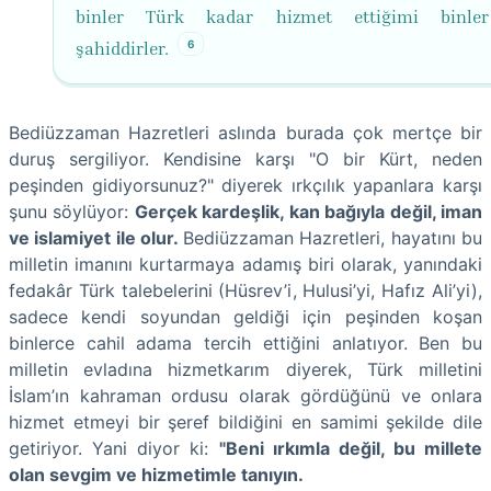
binler Türk kadar hizmet ettiğimi binle
6
şahiddirler.
Bediüzzaman Hazretleri aslında burada çok mertçe bir
duruş sergiliyor. Kendisine karşı "O bir Kürt, neden
peşinden gidiyorsunuz?" diyerek ırkçılık yapanlara karşı
şunu söylüyor:
Gerçek kardeşlik, kan bağıyla değil, iman
ve islamiyet ile olur.
Bediüzzaman Hazretleri, hayatını bu
milletin imanını kurtarmaya adamış biri olarak, yanındaki
fedakâr Türk talebelerini (Hüsrev’i, Hulusi’yi, Hafız Ali’yi),
sadece kendi soyundan geldiği için peşinden koşan
binlerce cahil adama tercih ettiğini anlatıyor. Ben bu
milletin evladına hizmetkarım diyerek, Türk milletini
İslam’ın kahraman ordusu olarak gördüğünü ve onlara
hizmet etmeyi bir şeref bildiğini en samimi şekilde dile
getiriyor. Yani diyor ki:
"Beni ırkımla değil, bu millete
olan sevgim ve hizmetimle tanıyın.