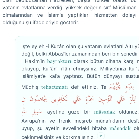
olan Bediüzzaman Hazretleri, başta Türkler olarak bu
vatanın evlatlarına verdiği yüksek değerin sırf Müslüman
olmalarından ve İslam'a yaptıkları hizmetten dolayı
olduğunu şu ifadeleriyle gösterir:
İşte ey ehl-i Kur’ân olan şu vatanın evlatları! Altı 
değil, belki Abbasîler zamanından beri bin senedir
ı Hakîm’in
bayraktarı
olarak bütün cihana karşı
okuyup, Kur’ân’ı i‘lân etmişsiniz. Milliyetinizi Kur
İslâmiyet’e kal‘a yaptınız. Bütün dünyayı sustu
هُ بِقَوْمٍ يُحِبُّهُمْ
Müdhiş
tehacümatı
def ettiniz. Ta
هُٓ اَذِلَّةٍ عَلَي الْمُؤْمِن۪ينَ اَعِزَّةٍ عَلَي الْكَافِر۪ينَ يُجَاهِدُونَ ف۪ي
سَب۪يلِ اللّٰهِ
ayetine güzel bir
mâsadak
oldunuz.
Avrupa’nın ve frenk meşreb münafıkların desîs
uyup, şu ayetin evvelindeki hitaba
mâsadak
ol
2
çekinmelisiniz ve korkmalısınız!