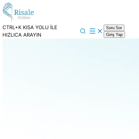
CTRL+K KISA YOLU İLE
Soru Sor
HIZLICA ARAYIN
Giriş Yap