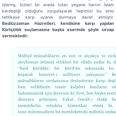
işlemiş, bizleri bir arada tutan yegane harcın İslam
kardeşliği olduğunu vurgulayarak hepimizi bu sinsi
tehlikeye karşı uyanık durmaya davet etmiştir.
Bediüzzaman Hazretleri, kendisine karşı yapılan
Kürtçülük suçlamasına başka eserinde şöyle cevap
vermektedir:
Mülhid münafıkların en son ve alçakça ve vicd
aleyhimize istimal ettikleri bir silahı şudur ki, d
“Saîd Kürddür; bir Kürd’ün arkasında bu
koşmak hamiyet-i milliyeye yakışmaz.” 
münafıkların vicdansızca desîselerine karşı değil
bazı safdillerin temiz kalpleri bunların söz
bulanmamak için diyorum ki: Evet, ben başka mem
dünyaya gelmişim. Fakat Cenâb-ı Hakk b
memleketin evladına hizmetkar etmiş ki,
sene mütemadiyen bu memleketteki milletin onda