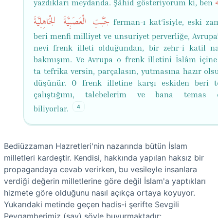
ُ
yazdıkları meydanda. Şâhid gösteriyorum ki, ben
جَبَّتِ الْعَصَبِيَّةَ الْجَاهِلِيَّةَ
ferman-ı kat‘îsiyle, eski z
beri menfi milliyet ve unsuriyet perverliğe, Avrupa
nevi frenk illeti olduğundan, bir zehr-i katil na
bakmışım. Ve Avrupa o frenk illetini İslâm içine
ta tefrika versin, parçalasın, yutmasına hazır ols
düşünür. O frenk illetine karşı eskiden beri t
çalıştığımı, talebelerim ve bana temas e
4
biliyorlar.
Bediüzzaman Hazretleri'nin nazarında bütün İslam
milletleri kardeştir. Kendisi, hakkında yapılan haksız bir
propagandaya cevab verirken, bu vesileyle insanlara
verdiği değerin milletlerine göre değil İslam'a yaptıkları
hizmete göre olduğunu nasıl açıkça ortaya koyuyor.
Yukarıdaki metinde geçen hadis-i şerifte Sevgili
Peygamberimiz (sav) şöyle buyurmaktadır: