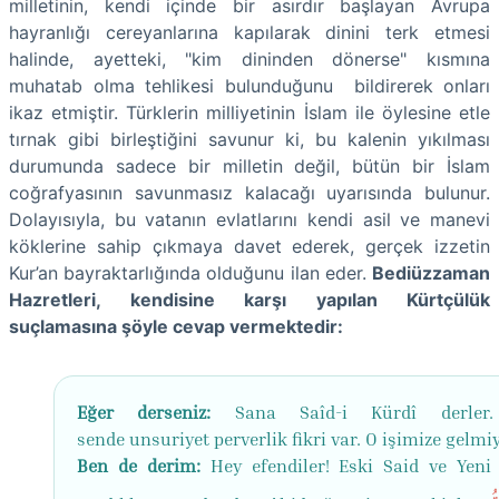
milletinin, kendi içinde bir asırdır başlayan Avrupa
hayranlığı cereyanlarına kapılarak dinini terk etmesi
halinde, ayetteki, "kim dininden dönerse" kısmına
muhatab olma tehlikesi bulunduğunu bildirerek onları
ikaz etmiştir. Türklerin milliyetinin İslam ile öylesine etle
tırnak gibi birleştiğini savunur ki, bu kalenin yıkılması
durumunda sadece bir milletin değil, bütün bir İslam
coğrafyasının savunmasız kalacağı uyarısında bulunur.
Dolayısıyla, bu vatanın evlatlarını kendi asil ve manevi
köklerine sahip çıkmaya davet ederek, gerçek izzetin
Kur’an bayraktarlığında olduğunu ilan eder.
Bediüzzaman
Hazretleri, kendisine karşı yapılan Kürtçülük
suçlamasına şöyle cevap vermektedir:
Eğer derseniz:
Sana Saîd-i Kürdî derler.
sende unsuriyet perverlik fikri var. O işimize gelmi
Ben de derim:
Hey efendiler! Eski Said ve Yeni 