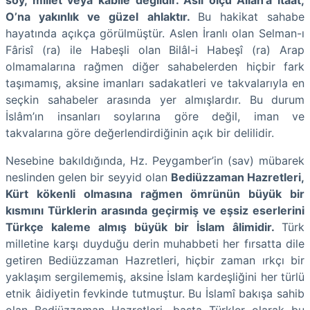
soy, millet veya kabile değildir. Asıl ölçü Allah’a itaat,
O’na yakınlık ve güzel ahlaktır.
Bu hakikat sahabe
hayatında açıkça görülmüştür. Aslen İranlı olan Selman-ı
Fârisî (ra) ile Habeşli olan Bilâl-i Habeşî (ra) Arap
olmamalarına rağmen diğer sahabelerden hiçbir fark
taşımamış, aksine imanları sadakatleri ve takvalarıyla en
seçkin sahabeler arasında yer almışlardır. Bu durum
İslâm’ın insanları soylarına göre değil, iman ve
takvalarına göre değerlendirdiğinin açık bir delilidir.
Nesebine bakıldığında, Hz. Peygamber’in (sav) mübarek
neslinden gelen bir seyyid olan
Bediüzzaman Hazretleri,
Kürt kökenli olmasına rağmen ömrünün büyük bir
kısmını Türklerin arasında geçirmiş ve eşsiz eserlerini
Türkçe kaleme almış büyük bir İslam âlimidir.
Türk
milletine karşı duyduğu derin muhabbeti her fırsatta dile
getiren Bediüzzaman Hazretleri, hiçbir zaman ırkçı bir
yaklaşım sergilememiş, aksine İslam kardeşliğini her türlü
etnik âidiyetin fevkinde tutmuştur. Bu İslamî bakışa sahib