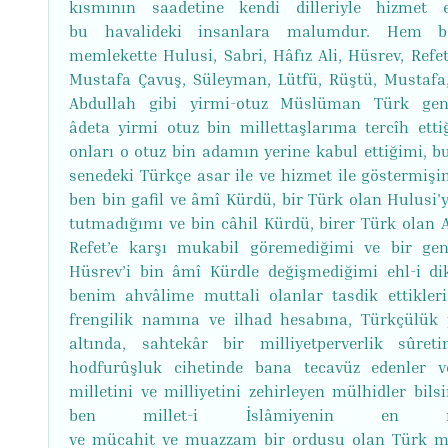
kısmının saadetine kendi dilleriyle hizmet e
bu havalideki insanlara malumdur. Hem 
memlekette Hulusi, Sabri, Hâfız Ali, Hüsrev, Refet
Mustafa Çavuş, Süleyman, Lütfü, Rüştü, Mustafa,
Abdullah gibi yirmi-otuz Müslüman Türk genç
âdeta yirmi otuz bin millettaşlarıma tercîh etti
onları o otuz bin adamın yerine kabul ettiğimi, b
senedeki Türkçe asar ile ve hizmet ile göstermişim
ben bin gafil ve âmî Kürdü, bir Türk olan Hulusi'y
tutmadığımı ve bin câhil Kürdü, birer Türk olan 
Refet’e karşı mukabil göremediğimi ve bir ge
Hüsrev’i bin âmî Kürdle değişmediğimi ehl-i di
benim ahvâlime muttali olanlar tasdik ettikleri
frengilik namına ve ilhad hesabına, Türkçülük 
altında, sahtekâr bir milliyetperverlik sûret
hodfurûşluk cihetinde bana tecavüz edenler 
milletini ve milliyetini zehirleyen mülhidler bilsi
ben millet-i İslâmiyenin en 
ve mücahit ve muazzam bir ordusu olan Türk mi