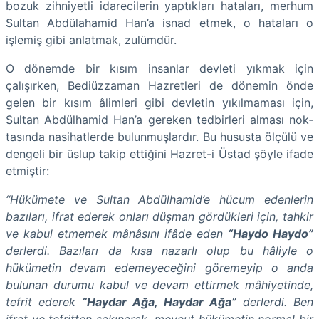
bozuk zihniyet­li idarecilerin yaptıkları hataları, merhum
Sultan Abdülahamid Han’a isnad etmek, o hataları o
işlemiş gibi anlatmak, zulümdür.
O dönemde bir kı­sım in­sanlar devleti yıkmak için
çalışırken, Bediüzzaman Haz­retleri de dönemin önde
gelen bir kı­sım âlim­leri gibi devletin yıkılmaması için,
Sultan Abdülhamid Han’a gereken tedbirleri alması nok­­­
tasında nasihatlerde bu­lun­­­muşlardır. Bu hususta ölçülü ve
dengeli bir üslup takip ettiğini Hazret-i Üstad şöyle ifade
etmiştir:
“Hükümete ve Sultan Abdülhamid’e hücum edenlerin
bazıları, ifrat ederek onları düşman gördükleri için, tahkir
ve kabul etmemek mânâsını ifâde eden
“Haydo Haydo”
derlerdi. Bazıları da kısa nazarlı olup bu hâliyle o
hükümetin devam edemeyeceğini göremeyip o anda
bulunan durumu kabul ve devam ettirmek mâhiyetinde,
tefrit ederek
“Haydar Ağa, Haydar Ağa”
derlerdi. Ben
ifrat ve tefritten sakınarak, mevcut hükümetin normal bir