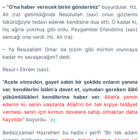
– “O'na haber verecek birini gönderiniz”
buyurdular. Hz.
Ali (ra) getirildiğinde Resülullah (sav)
onun gözlerini
tükürüğüyle tedavi ederek kendisine dua etti. O kadar ki,
hiç ağrısı yokmuş gibi oldu. Peygamber Efendimiz (sav)
sancağı ona verdi. Hz. Ali (ra):
– Ya Resulallah! Onlar da bizim gibi mü’min oluncaya
kadar mı savaşacağım? dedi.
Resul-i Ekrem (sav):
“Acele etmeden, gayet sakin bir şekilde onların yanına
var, kendilerini İslâm’a davet et, uymaları gereken ilâhî
yükümlülükleri kendilerine haber ver.
Allah’a yemin
ederim ki, senin vasıtanla Allah’ın bir tek kişiye hidâyet
vermesi, senin için kırmızı develere sahip olmaktan daha
hayırlıdır”
buyurdu.
[1]
Bediüzzaman Hazretleri bu hadis-i şerifi “Bir tek adam
seninle hidâyete gelse,
sahra dolusu kırmızı koyun ve