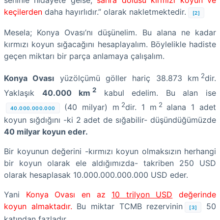
keçilerden
daha hayırlıdır.” olarak nakletmektedir.
[2]
Mesela; Konya Ovası’nı düşünelim. Bu alana ne kadar
kırmızı koyun sığacağını hesaplayalım. Böylelikle hadiste
geçen miktarı bir parça anlamaya çalışalım.
2
Konya Ovası
yüzölçümü göller hariç 38.873 km
dir.
2
Yaklaşık
40.000
km
kabul edelim. Bu alan ise
2
2
(40 milyar) m
dir. 1 m
alana 1 adet
40.000.000.000
koyun sığdığını -ki 2 adet de sığabilir- düşündüğümüzde
40 milyar koyun eder.
Bir koyunun değerini -kırmızı koyun olmaksızın herhangi
bir koyun olarak ele aldığımızda- takriben 250 USD
olarak hesaplasak 10.000.000.000.000 USD eder.
Yani
Konya Ovası en az
10 trilyon USD
değerinde
koyun almaktadır.
Bu miktar TCMB rezervinin
50
[3]
katından fazladır.