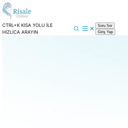
CTRL+K KISA YOLU İLE
Soru Sor
HIZLICA ARAYIN
Giriş Yap