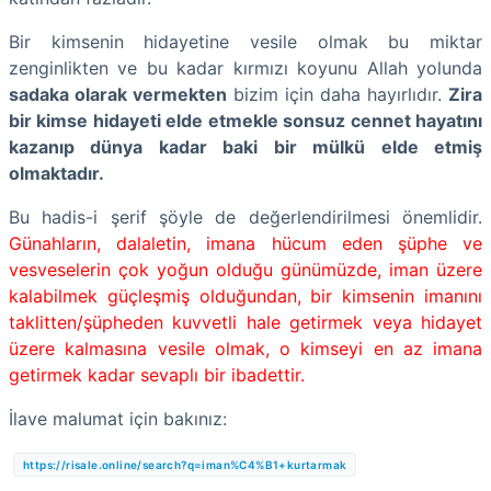
Bir kimsenin hidayetine vesile olmak bu miktar
zenginlikten ve bu kadar kırmızı koyunu Allah yolunda
sadaka olarak vermekten
bizim için daha hayırlıdır.
Zira
bir kimse hidayeti elde etmekle sonsuz cennet hayatını
kazanıp dünya kadar baki bir mülkü elde etmiş
olmaktadır.
Bu hadis-i şerif şöyle de değerlendirilmesi önemlidir.
Günahların, dalaletin, imana hücum eden şüphe ve
vesveselerin çok yoğun olduğu günümüzde, iman üzere
kalabilmek güçleşmiş olduğundan, bir kimsenin imanını
taklitten/şüpheden kuvvetli hale getirmek veya hidayet
üzere kalmasına vesile olmak, o kimseyi en az imana
getirmek kadar sevaplı bir ibadettir.
İlave malumat için bakınız:
https://risale.online/search?q=iman%C4%B1+kurtarmak