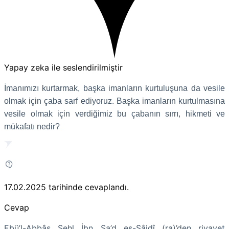
Yapay zeka ile seslendirilmiştir
İmanımızı kurtarmak, başka imanların kurtuluşuna da vesile
olmak için çaba sarf ediyoruz. Başka imanların kurtulmasına
vesile olmak için verdiğimiz bu çabanın sırrı, hikmeti ve
mükafatı nedir?
17.02.2025
tarihinde cevaplandı.
Cevap
Ebü’l-Abbâs Sehl İbn Sa’d es-Sâidî (ra)’den rivayet