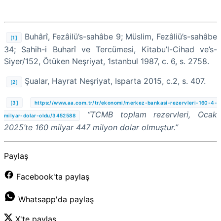
Buhârî, Fezâilü’s-sahâbe 9; Müslim, Fezâliü’s-sahâbe
[1]
34; Sahih-i Buharî ve Tercümesi, Kitabu’l-Cihad ve’s-
Siyer/152, Ötüken Neşriyat, 1stanbul 1987,
c. 6, s. 2758.
Şualar, Hayrat Neşriyat, Isparta 2015, c.2, s. 407.
[2]
[3]
https://www.aa.com.tr/tr/ekonomi/merkez-bankasi-rezervleri-160-4-
“TCMB toplam rezervleri, Ocak
milyar-dolar-oldu/3452588
2025’te 160 milyar 447 milyon dolar olmuştur.”
Paylaş
Facebook'ta paylaş
Whatsapp'da paylaş
X'te paylaş