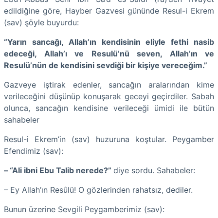
edildiğine göre, Hayber Gazvesi gününde Resul-i Ekrem
(sav) şöyle buyurdu:
“Yarın sancağı, Allah’ın kendisinin eliyle fethi nasib
edeceği, Allah’ı ve Resulü’nü seven, Allah’ın ve
Resulü’nün de kendisini sevdiği bir kişiye vereceğim.”
Gazveye iştirak edenler, sancağın aralarından kime
verileceğini düşünüp konuşarak geceyi geçirdiler. Sabah
olunca, sancağın kendisine verileceği ümidi ile bütün
sahabeler
Resul-i Ekrem’in (sav) huzuruna koştular. Peygamber
Efendimiz (sav):
– “Ali ibni Ebu Talib nerede?”
diye sordu. Sahabeler:
– Ey Allah’ın Resûlü! O gözlerinden rahatsız, dediler.
Bunun üzerine Sevgili Peygamberimiz (sav):