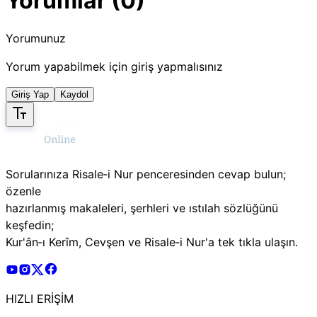
Yorumlar (0)
Yorumunuz
Yorum yapabilmek için giriş yapmalısınız
Giriş Yap
Kaydol
Sorularınıza Risale‑i Nur penceresinden cevap bulun;
özenle
hazırlanmış makaleleri, şerhleri ve ıstılah sözlüğünü
keşfedin;
Kur'ân‑ı Kerîm, Cevşen ve Risale‑i Nur'a tek tıkla ulaşın.
Risale Online Youtube Hesabı
Risale Online Instagram Hesabı
Risale Online X Hesabı
Risale Online Facebook Hesabı
HIZLI ERİŞİM