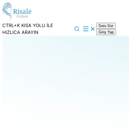
CTRL+K KISA YOLU İLE
Soru Sor
HIZLICA ARAYIN
Giriş Yap