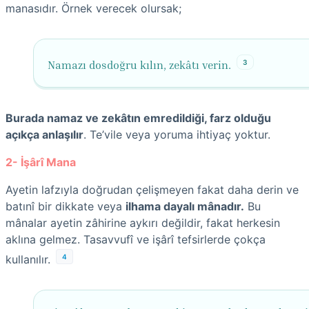
manasıdır. Örnek verecek olursak;
3
Namazı dosdoğru kılın, zekâtı verin.
Burada namaz ve zekâtın emredildiği, farz olduğu
açıkça anlaşılır
. Te’vile veya yoruma ihtiyaç yoktur.
2- İşârî Mana
Ayetin lafzıyla doğrudan çelişmeyen fakat daha derin ve
batınî bir dikkate veya
ilhama dayalı mânadır.
Bu
mânalar ayetin zâhirine aykırı değildir, fakat herkesin
aklına gelmez. Tasavvufî ve işârî tefsirlerde çokça
4
kullanılır.