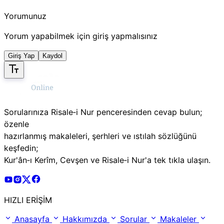
Yorumunuz
Yorum yapabilmek için giriş yapmalısınız
Giriş Yap
Kaydol
Sorularınıza Risale‑i Nur penceresinden cevap bulun;
özenle
hazırlanmış makaleleri, şerhleri ve ıstılah sözlüğünü
keşfedin;
Kur'ân‑ı Kerîm, Cevşen ve Risale‑i Nur'a tek tıkla ulaşın.
Risale Online Youtube Hesabı
Risale Online Instagram Hesabı
Risale Online X Hesabı
Risale Online Facebook Hesabı
HIZLI ERİŞİM
Anasayfa
Hakkımızda
Sorular
Makaleler