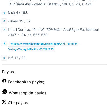
TDV İslâm Ansiklopedisi
, İstanbul, 2001, c. 23, s. 424.
Nisâ 4 / 163.
Zümer 39 / 67.
İsmail Durmuş, "Remiz",
TDV İslâm Ansiklopedisi
, İstanbul,
2007, c. 34, ss. 556-558.
https://www.ehlisunnetbuyukleri.com/Dini-Terimler-
Sozlugu/Detay/MANAY-I-ZIMNI/955
İsrâ 17 / 23.
Paylaş
Facebook'ta paylaş
Whatsapp'da paylaş
X'te paylaş