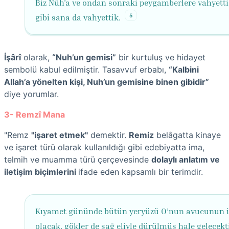
Biz Nûh’a ve ondan sonraki peygamberlere vahyett
5
gibi sana da vahyettik.
İşârî
olarak,
“Nuh’un gemisi”
bir kurtuluş ve hidayet
sembolü kabul edilmiştir. Tasavvuf erbabı,
“Kalbini
Allah’a yönelten kişi, Nuh’un gemisine binen gibidir”
diye yorumlar.
3- Remzî Mana
"Remz
"işaret etmek"
demektir.
Remiz
belâgatta kinaye
ve işaret türü olarak kullanıldığı gibi edebiyatta ima,
telmih ve muamma türü çerçevesinde
dolaylı anlatım ve
iletişim biçimlerini
ifade eden kapsamlı bir terimdir.
Kıyamet gününde bütün yeryüzü O’nun avucunun i
olacak, gökler de sağ eliyle dürülmüş hale gelecekt