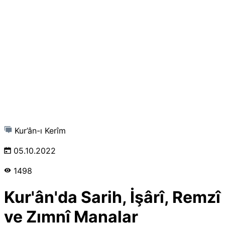
Kur’ân-ı Kerîm
05.10.2022
1498
Kur'ân'da Sarih, İşârî, Remzî
ve Zımnî Manalar