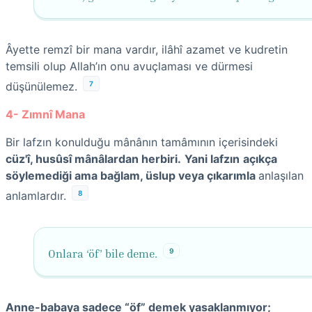
Âyette remzî bir mana vardır, ilâhî azamet ve kudretin
temsili olup Allah’ın onu avuçlaması ve dürmesi
7
düşünülemez.
4- Zımnî Mana
Bir lafzın konulduğu mânânın tamâmının içerisindeki
cüz'î, husûsî mânâlardan herbiri.
Yani lafzın
açıkça
söylemediği ama bağlam, üslup veya çıkarımla
anlaşılan
8
anlamlardır.
9
Onlara ‘öf’ bile deme.
Anne-babaya sadece “öf” demek yasaklanmıyor;