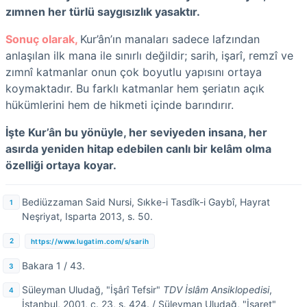
zımnen her türlü saygısızlık yasaktır.
Sonuç olarak,
Kur’ân’ın manaları sadece lafzından
anlaşılan ilk mana ile sınırlı değildir; sarih, işarî, remzî ve
zımnî katmanlar onun çok boyutlu yapısını ortaya
koymaktadır. Bu farklı katmanlar hem şeriatın açık
hükümlerini hem de hikmeti içinde barındırır.
İşte Kur’ân bu yönüyle, her seviyeden insana, her
asırda yeniden hitap edebilen canlı bir kelâm olma
özelliği ortaya
koyar.
Bediüzzaman Said Nursi, Sıkke-i Tasdîk-i Gaybî, Hayrat
Neşriyat, Isparta 2013, s. 50.
https://www.lugatim.com/s/sarih
Bakara 1 / 43.
Süleyman Uludağ, "İşârî Tefsir"
TDV İslâm Ansiklopedisi
,
İstanbul, 2001, c. 23, s. 424. / Süleyman Uludağ, "İşaret"