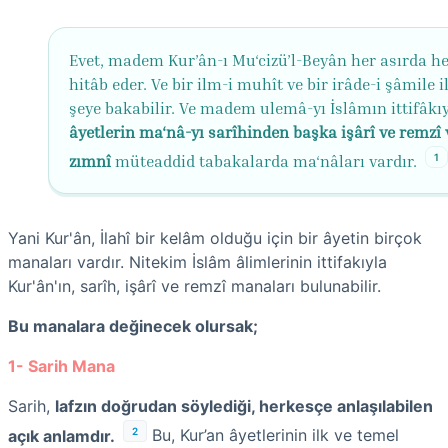
Evet, madem Kur’ân-ı Mu‘cizü’l-Beyân her asırda he
hitâb eder. Ve bir ilm-i muhît ve bir irâde-i şâmile i
şeye bakabilir. Ve madem ulemâ-yı İslâmın ittifâkıy
âyetlerin ma‘nâ-yı sarîhinden başka işârî ve remzî 
1
zımnî
müteaddid tabakalarda ma‘nâları vardır.
Yani Kur'ân, İlahî bir kelâm olduğu için bir âyetin birçok
manaları vardır. Nitekim İslâm âlimlerinin ittifakıyla
Kur'ân'ın, sarîh, işârî ve remzî manaları bulunabilir.
Bu manalara değinecek olursak;
1- Sarih Mana
Sarih,
lafzın doğrudan söylediği, herkesçe anlaşılabilen
2
açık anlamdır.
Bu, Kur’an âyetlerinin ilk ve temel