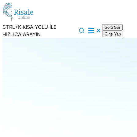
CTRL+K KISA YOLU İLE
Soru Sor
HIZLICA ARAYIN
Giriş Yap