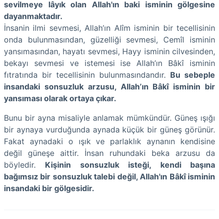
sevilmeye lâyık olan Allah'ın baki isminin gölgesine
dayanmaktadır.
İnsanin ilmi sevmesi, Allah’ın Alîm isminin bir tecellisinin
onda bulunmasından, güzelliği sevmesi, Cemîl isminin
yansımasından, hayatı sevmesi, Hayy isminin cilvesinden,
bekayı sevmesi ve istemesi ise Allah’ın Bâkî isminin
fıtratında bir tecellisinin bulunmasındandır.
Bu sebeple
insandaki sonsuzluk arzusu, Allah’ın Bâkî isminin bir
yansıması olarak ortaya çıkar.
Bunu bir ayna misaliyle anlamak mümkündür. Güneş ışığı
bir aynaya vurduğunda aynada küçük bir güneş görünür.
Fakat aynadaki o ışık ve parlaklık aynanın kendisine
değil güneşe aittir. İnsan ruhundaki beka arzusu da
böyledir.
Kişinin sonsuzluk isteği, kendi başına
bağımsız bir sonsuzluk talebi değil, Allah'ın Bâkî isminin
insandaki bir gölgesidir.