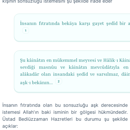
kişinin sonsuzluğu istemesini şu şekilde ifade eder
İnsanın fıtratında bekāya karşı gayet şedîd bir a
1
Şu kâinâtın en mükemmel meyvesi ve Hâlik-ı Kâinâ
sevdiği masnûu ve kâinâtın mevcûdâtıyla en
alâkadâr olan insandaki şedîd ve sarsılmaz, dâi
2
aşk-ı bekānın...
İnsanın fıtratında olan bu sonsuzluğu aşk derecesinde
istemesi Allah'ın baki isminin bir gölgesi hükmündedir.
Üstad Bediüzzaman Hazretleri bu durumu şu şekilde
açıklar: