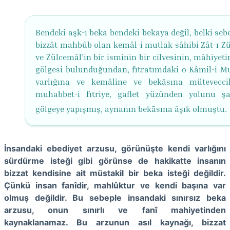
Bendeki aşk-ı bekā bendeki bekāya değil, belki seb
bizzât mahbûb olan kemâl-i mutlak sâhibi Zât-ı Z
ve Zülcemâl’in bir isminin bir cilvesinin, mâhiyet
gölgesi bulunduğundan, fıtratımdaki o Kâmil-i Mu
varlığına ve kemâline ve bekāsına mütevecc
muhabbet-i fıtriye, gaflet yüzünden yolunu şa
gölgeye yapışmış, aynanın bekāsına âşık olmuştu.
İnsandaki ebediyet arzusu, görünüşte kendi varlığını
sürdürme isteği gibi görünse de hakikatte insanın
bizzat kendisine ait müstakil bir beka isteği değildir.
Çünkü insan fanîdir, mahlûktur ve kendi başına var
olmuş değildir. Bu sebeple insandaki sınırsız beka
arzusu, onun sınırlı ve fanî mahiyetinden
kaynaklanamaz. Bu arzunun asıl kaynağı, bizzat