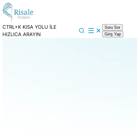
CTRL+K KISA YOLU İLE
Soru Sor
HIZLICA ARAYIN
Giriş Yap