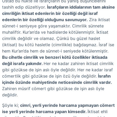
Üstad bu nükte ile israfçıların bu yanlış düşüncelerini
tashih edip düzeltiyor.
İsrafçıların iddialarının tam aksine
cimriliğin iktisat edenlerin bir özelliği değil israf
edenlerin bir özelliği olduğunu savunuyor.
Zira iktisat
sünnet-i seniyeye göre yaşamaktır. Cimrilik sünnete
muhaliftir. Kur’an’da ve hadislerde kötülenmiştir. İktisat
cimrilik değildir ve olamaz. Çünkü bu güzel haslet
(iktisat) bu kötü hasletle (cimrilikle) bağdaşmaz. İsraf ise
hem Kur’an’da hem de sünnet-i seniyede kötülenmiştir.
Bu cihetle cimrilik ve benzeri kötü özellikler iktisada
değil israfa yakındır.
Her ne kadar zahiren iktisat cimrilik
gibi gözükse de işin aslı öyle değildir. Her ne kadar israf
cömertlik gibi gözükse de işin özü öyle değildir.
İsrafın
içinde özünde mahiyetinde neticesinde cimrilik vardır.
Zahiren müsrif cömert gibi gözükse de işin aslı öyle
değildir.
Şöyle ki;
cimri, yerli yerinde harcama yapmayan cömert
ise yerli yerinde harcama yapan kimsedir.
İktisat ehli