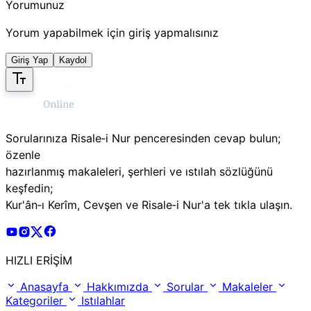
Yorumunuz
Yorum yapabilmek için giriş yapmalısınız
Giriş Yap
Kaydol
Sorularınıza Risale‑i Nur penceresinden cevap bulun;
özenle
hazırlanmış makaleleri, şerhleri ve ıstılah sözlüğünü
keşfedin;
Kur'ân‑ı Kerîm, Cevşen ve Risale‑i Nur'a tek tıkla ulaşın.
Risale Online Youtube Hesabı
Risale Online Instagram Hesabı
Risale Online X Hesabı
Risale Online Facebook Hesabı
HIZLI ERİŞİM
Anasayfa
Hakkımızda
Sorular
Makaleler
Kategoriler
Istılahlar