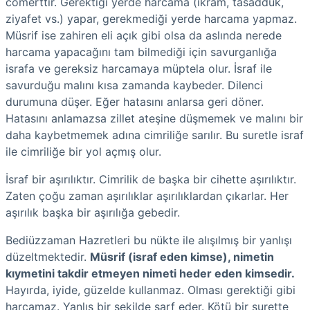
cömerttir. Gerektiği yerde harcama (ikram, tasadduk,
ziyafet vs.) yapar, gerekmediği yerde harcama yapmaz.
Müsrif ise zahiren eli açık gibi olsa da aslında nerede
harcama yapacağını tam bilmediği için savurganlığa
israfa ve gereksiz harcamaya müptela olur. İsraf ile
savurduğu malını kısa zamanda kaybeder. Dilenci
durumuna düşer. Eğer hatasını anlarsa geri döner.
Hatasını anlamazsa zillet ateşine düşmemek ve malını bir
daha kaybetmemek adına cimriliğe sarılır. Bu suretle israf
ile cimriliğe bir yol açmış olur.
İsraf bir aşırılıktır. Cimrilik de başka bir cihette aşırılıktır.
Zaten çoğu zaman aşırılıklar aşırılıklardan çıkarlar. Her
aşırılık başka bir aşırılığa gebedir.
Bediüzzaman Hazretleri bu nükte ile alışılmış bir yanlışı
düzeltmektedir.
Müsrif (israf eden kimse), nimetin
kıymetini takdir etmeyen nimeti heder eden kimsedir.
Hayırda, iyide, güzelde kullanmaz. Olması gerektiği gibi
harcamaz. Yanlış bir şekilde sarf eder. Kötü bir surette