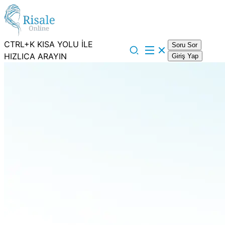
CTRL+K KISA YOLU İLE
Soru Sor
HIZLICA ARAYIN
Giriş Yap