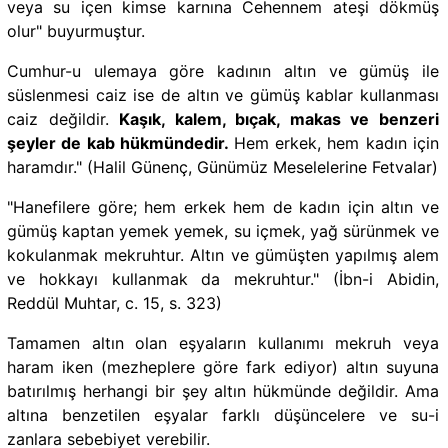
veya su içen kimse karnına Cehennem ateşi dökmüş
olur" buyurmuştur.
Cumhur-u ulemaya göre kadının altın ve gümüş ile
süslenmesi caiz ise de altın ve gümüş kablar kullanması
caiz değildir.
Kaşık, kalem, bıçak, makas ve benzeri
şeyler de kab hükmündedir.
Hem erkek, hem kadın için
haramdır." (Halil Günenç, Günümüz Meselelerine Fetvalar)
"Hanefilere göre; hem erkek hem de kadın için altın ve
gümüş kaptan yemek yemek, su içmek, yağ sürünmek ve
kokulanmak mekruhtur. Altın ve gümüşten yapılmış alem
ve hokkayı kullanmak da mekruhtur." (İbn-i Abidin,
Reddül Muhtar, c. 15, s. 323)
Tamamen altın olan eşyaların kullanımı mekruh veya
haram iken (mezheplere göre fark ediyor) altın suyuna
batırılmış herhangi bir şey altın hükmünde değildir. Ama
altına benzetilen eşyalar farklı düşüncelere ve su-i
zanlara sebebiyet verebilir.