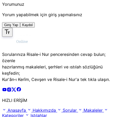
Yorumunuz
Yorum yapabilmek için giriş yapmalısınız
Giriş Yap
Kaydol
Sorularınıza Risale‑i Nur penceresinden cevap bulun;
özenle
hazırlanmış makaleleri, şerhleri ve ıstılah sözlüğünü
keşfedin;
Kur'ân‑ı Kerîm, Cevşen ve Risale‑i Nur'a tek tıkla ulaşın.
Risale Online Youtube Hesabı
Risale Online Instagram Hesabı
Risale Online X Hesabı
Risale Online Facebook Hesabı
HIZLI ERİŞİM
Anasayfa
Hakkımızda
Sorular
Makaleler
Kategoriler
Istılahlar