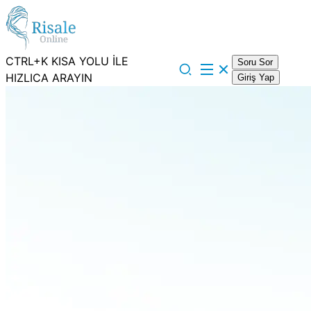
CTRL+K KISA YOLU İLE
Soru Sor
HIZLICA ARAYIN
Giriş Yap