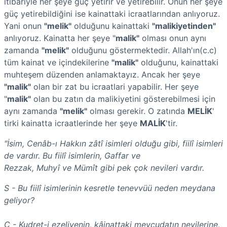
itibariyle her şeye güç yetirir ve yetirebilir. Onun her şeye
güç yetirebildiğini ise kainattaki icraatlarından anlıyoruz.
Yani onun
"melik"
olduğunu kainattaki
"malikiyetinden"
anlıyoruz. Kainatta her şeye "
malik"
olması onun aynı
zamanda
"melik"
olduğunu göstermektedir. Allah'ın(c.c)
tüm kainat ve içindekilerine
"malik"
olduğunu, kainattaki
muhteşem düzenden anlamaktayız. Ancak her şeye
"malik"
olan bir zat bu icraatlari yapabilir. Her şeye
"
malik"
olan bu zatın da malikiyetini gösterebilmesi için
aynı zamanda
"melik"
olması gerekir. O zatında
MELİK
'
tirki kainatta icraatlerinde her şeye
MALİK
'tir.
"İsim, Cenâb-ı Hakkın zâtî isimleri olduğu gibi, fiilî isimleri
de vardır. Bu fiilî isimlerin, Gaffar ve
Rezzak, Muhyî ve Mümît gibi pek çok nevileri vardır.
S - Bu fiilî isimlerinin kesretle tenevvüü neden meydana
geliyor?
C - Kudret-i ezeliyenin, kâinattaki mevcudatın nevilerine,