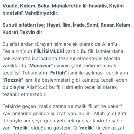
Vücûd, Kıdem, Beka, Muhâlefetün lil-havâdis, Kıyâm
binefsihî, Vahdâniyetdir.
Subuti sıfatları ise; Hayat, İlim, İrade,Semi, Basar, Kelam,
Kudret,Tekvin dir
Bu sıfatlardan türeyen isimlere ek olarak da Allah'u
Teala'nın(c.c)
FİİLİ İSİMLERİ
vardır. Bu fiili isimler daha
çok kainatta icaraatlarla tezahür etmektedir. Mesela
varlıklarda
"Musavvir"
isminin şekillendirme olarak
tecellisi. Tohumların "
Fettah"
ismi ile açılması, varlıkların
"Rezzak"
ismi ile beslenmeleri gibi kainatta tecelli eden
bu olaylar Allah(c.c) bu fiili isimlerin tecellisi olarak
tezahür etmektedir.
Tefsirde geçen "melik zatına ve malik fiillerine bakar"
kavramlarına gelince şu izah yapılabilir. Allah (c.c) zatı
itibariyle her şeye gücü yetecek güç ve kudrete sahip
yani
"melik"
olduğunu gösterir. O
"melik"
tir çünkü zatı