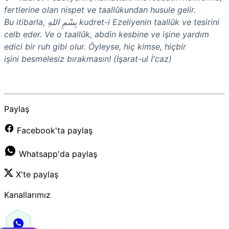
fertlerine olan nispet ve taallûkundan husule gelir.
Bu itibarla, بِسْمِ اللهِ kudret-i Ezeliyenin taallûk ve tesirini
celb eder. Ve o taallûk, abdin kesbine ve işine yardım
edici bir ruh gibi olur. Öyleyse, hiç kimse, hiçbir
işini besmelesiz bırakmasın! (İşarat-ul İ'caz)
Paylaş
Facebook'ta paylaş
Whatsapp'da paylaş
X'te paylaş
Kanallarımız