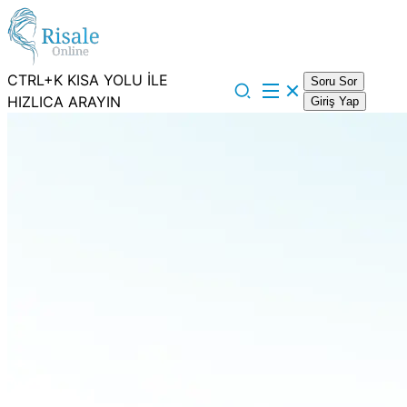
CTRL+K KISA YOLU İLE
Soru Sor
HIZLICA ARAYIN
Giriş Yap