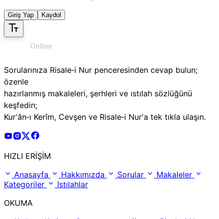
Giriş Yap
Kaydol
Sorularınıza Risale‑i Nur penceresinden cevap bulun;
özenle
hazırlanmış makaleleri, şerhleri ve ıstılah sözlüğünü
keşfedin;
Kur'ân‑ı Kerîm, Cevşen ve Risale‑i Nur'a tek tıkla ulaşın.
Risale Online Youtube Hesabı
Risale Online Instagram Hesabı
Risale Online X Hesabı
Risale Online Facebook Hesabı
HIZLI ERİŞİM
Anasayfa
Hakkımızda
Sorular
Makaleler
Kategoriler
Istılahlar
OKUMA