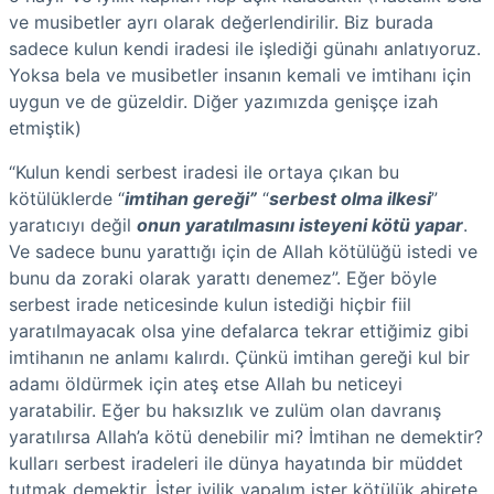
ve musibetler ayrı olarak değerlendirilir. Biz burada
sadece kulun kendi iradesi ile işlediği günahı anlatıyoruz.
Yoksa bela ve musibetler insanın kemali ve imtihanı için
uygun ve de güzeldir. Diğer yazımızda genişçe izah
etmiştik)
“Kulun kendi serbest iradesi ile ortaya çıkan bu
kötülüklerde “
imtihan gereği”
“
serbest olma ilkesi
”
yaratıcıyı değil
onun yaratılmasını isteyeni kötü yapar
.
Ve sadece bunu yarattığı için de Allah kötülüğü istedi ve
bunu da zoraki olarak yarattı denemez”. Eğer böyle
serbest irade neticesinde kulun istediği hiçbir fiil
yaratılmayacak olsa yine defalarca tekrar ettiğimiz gibi
imtihanın ne anlamı kalırdı. Çünkü imtihan gereği kul bir
adamı öldürmek için ateş etse Allah bu neticeyi
yaratabilir. Eğer bu haksızlık ve zulüm olan davranış
yaratılırsa Allah’a kötü denebilir mi? İmtihan ne demektir?
kulları serbest iradeleri ile dünya hayatında bir müddet
tutmak demektir. İster iyilik yapalım ister kötülük ahirete