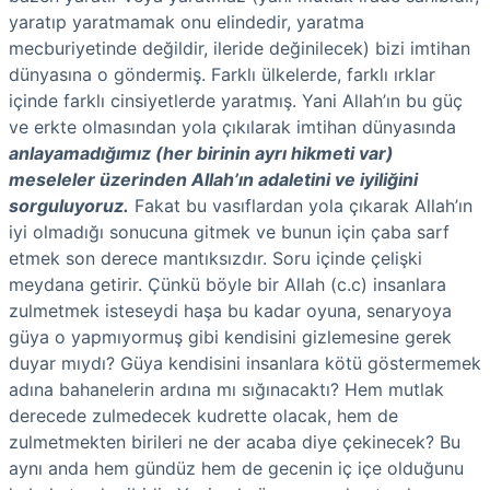
yaratıp yaratmamak onu elindedir, yaratma
mecburiyetinde değildir, ileride değinilecek) bizi imtihan
dünyasına o göndermiş. Farklı ülkelerde, farklı ırklar
içinde farklı cinsiyetlerde yaratmış. Yani Allah’ın bu güç
ve erkte olmasından yola çıkılarak imtihan dünyasında
anlayamadığımız (her birinin ayrı hikmeti var)
meseleler üzerinden Allah’ın adaletini ve iyiliğini
sorguluyoruz.
Fakat bu vasıflardan yola çıkarak Allah’ın
iyi olmadığı sonucuna gitmek ve bunun için çaba sarf
etmek son derece mantıksızdır. Soru içinde çelişki
meydana getirir. Çünkü böyle bir Allah (c.c) insanlara
zulmetmek isteseydi haşa bu kadar oyuna, senaryoya
güya o yapmıyormuş gibi kendisini gizlemesine gerek
duyar mıydı? Güya kendisini insanlara kötü göstermemek
adına bahanelerin ardına mı sığınacaktı? Hem mutlak
derecede zulmedecek kudrette olacak, hem de
zulmetmekten birileri ne der acaba diye çekinecek? Bu
aynı anda hem gündüz hem de gecenin iç içe olduğunu