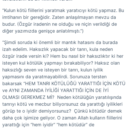
“Kulun kötü fiillerini yaratmak yaratıcıyı kötü yapmaz. Bu
imtihanın bir gereğidir. Zaten anlaşılmayan mevzu da
budur. (Özgür iradenin ne olduğu ve niçin verildiği de
diğer yazımızda genişçe anlatılmıştı.”)
“Şimdi soruda ki önemli bir mantık hatasını da burada
izah edelim. Haksızlık yapacak bir tanrı, kula neden
özgür irade versin ki? Hem bu nasıl bir haksızlıktır ki her
isteyen kul kötülük yapmayı bırakabiliyor? Haksız olan
haksızlığı seven ve isteyen bir tanrı, kulun iyilik
yapmasını da yaratmayabilirdi. Sorunuza tersten
bakarsak “HEM TANRI KÖTÜLÜĞÜ YARATTIĞI İÇİN KÖTÜ
ve AYNI ZAMANDA İYİLİĞİ YARATTIĞI İÇİN DE İYİ
OLMASI GEREKMEZ Mİ? Neden kötülüğün yaratılışında
tanrıyı kötü ve mecbur biliyorsunuz da yarattığı iyilikleri
görüp te o iyidir demiyorsunuz? Çünkü kötüdür demek
daha çok işimize geliyor. O zaman Allah kulların fiillerini
yarattığı için “hem iyidir” “hem kötüdür” de