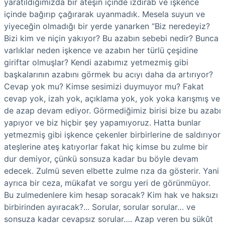
yaratıldığımızda bir ateşin içinde ızdırab ve işkence
içinde bağırıp çağırarak uyanmadık. Mesela suyun ve
yiyeceğin olmadığı bir yerde yanarken “Biz neredeyiz?
Bizi kim ve niçin yakıyor? Bu azabın sebebi nedir? Bunca
varlıklar neden işkence ve azabın her türlü çeşidine
giriftar olmuşlar? Kendi azabımız yetmezmiş gibi
başkalarının azabını görmek bu acıyı daha da artırıyor?
Cevap yok mu? Kimse sesimizi duymuyor mu? Fakat
cevap yok, izah yok, açıklama yok, yok yoka karışmış ve
de azap devam ediyor. Görmediğimiz birisi bize bu azabı
yapıyor ve biz hiçbir şey yapamıyoruz. Hatta bunlar
yetmezmiş gibi işkence çekenler birbirlerine de saldırıyor
ateşlerine ateş katıyorlar fakat hiç kimse bu zulme bir
dur demiyor, çünkü sonsuza kadar bu böyle devam
edecek. Zulmü seven elbette zulme rıza da gösterir. Yani
ayrıca bir ceza, mükafat ve sorgu yeri de görünmüyor.
Bu zulmedenlere kim hesap soracak? Kim hak ve haksızı
birbirinden ayıracak?... Sorular, sorular sorular… ve
sonsuza kadar cevapsız sorular…. Azap veren bu sükût