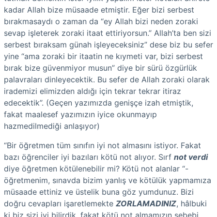
kadar Allah bize müsaade etmiştir. Eğer bizi serbest
bırakmasaydı o zaman da “ey Allah bizi neden zoraki
sevap işleterek zoraki itaat ettiriyorsun.” Allah’ta ben sizi
serbest bıraksam günah işleyeceksiniz” dese biz bu sefer
yine “ama zoraki bir itaatin ne kıymeti var, bizi serbest
bırak bize güvenmiyor musun” diye bir sürü özgürlük
palavraları dinleyecektik. Bu sefer de Allah zoraki olarak
irademizi elimizden aldığı için tekrar tekrar itiraz
edecektik”. (Geçen yazımızda genişçe izah etmiştik,
fakat maalesef yazımızın iyice okunmayıp
hazmedilmediği anlaşıyor)
“Bir öğretmen tüm sınıfın iyi not almasını istiyor. Fakat
bazı öğrenciler iyi bazıları kötü not alıyor. Sırf
not verdi
diye öğretmen kötülenebilir mi? Kötü not alanlar “-
öğretmenim, sınavda bizim yanlış ve kötülük yapmamıza
müsaade ettiniz ve üstelik buna göz yumdunuz. Bizi
doğru cevapları işaretlemekte
ZORLAMADINIZ
, hâlbuki
ki biz sizi iyi bilirdik, fakat kötü not almamızın sebebi