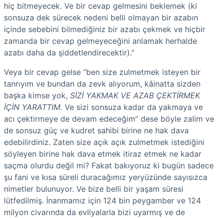
hiç bitmeyecek. Ve bir cevap gelmesini beklemek (ki
sonsuza dek sürecek nedeni belli olmayan bir azabın
içinde sebebini bilmediğiniz bir azabı çekmek ve hiçbir
zamanda bir cevap gelmeyeceğini anlamak herhalde
azabı daha da şiddetlendirecektir).”
Veya bir cevap gelse “ben size zulmetmek isteyen bir
tanrıyım ve bundan da zevk alıyorum, kâinatta sizden
başka kimse yok,
SİZİ YAKMAK VE AZAB ÇEKTİRMEK
İÇİN YARATTIM.
Ve sizi sonsuza kadar da yakmaya ve
acı çektirmeye de devam edeceğim” dese böyle zalim ve
de sonsuz güç ve kudret sahibi birine ne hak dava
edebilirdiniz. Zaten size açık açık zulmetmek istediğini
söyleyen birine hak dava etmek itiraz etmek ne kadar
saçma olurdu değil mi? Fakat bakıyoruz ki bugün sadece
şu fani ve kısa süreli duracağımız yeryüzünde sayısızca
nimetler bulunuyor. Ve bize belli bir yaşam süresi
lütfedilmiş. İnanmamız için 124 bin peygamber ve 124
milyon civarında da evliyalarla bizi uyarmış ve de