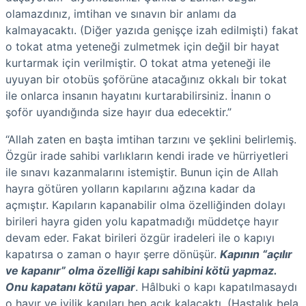
olamazdınız, imtihan ve sınavın bir anlamı da
kalmayacaktı. (Diğer yazıda genişçe izah edilmişti) fakat
o tokat atma yeteneği zulmetmek için değil bir hayat
kurtarmak için verilmiştir. O tokat atma yeteneği ile
uyuyan bir otobüs şoförüne atacağınız okkalı bir tokat
ile onlarca insanın hayatını kurtarabilirsiniz. İnanın o
şoför uyandığında size hayır dua edecektir.”
“Allah zaten en başta imtihan tarzını ve şeklini belirlemiş.
Özgür irade sahibi varlıkların kendi irade ve hürriyetleri
ile sınavı kazanmalarını istemiştir. Bunun için de Allah
hayra götüren yolların kapılarını ağzına kadar da
açmıştır. Kapıların kapanabilir olma özelliğinden dolayı
birileri hayra giden yolu kapatmadığı müddetçe hayır
devam eder. Fakat birileri özgür iradeleri ile o kapıyı
kapatırsa o zaman o hayır şerre dönüşür.
Kapının “açılır
ve kapanır” olma özelliği kapı sahibini kötü yapmaz.
Onu kapatanı kötü yapar
. Hâlbuki o kapı kapatılmasaydı
o hayır ve iyilik kapıları hep açık kalacaktı. (Hastalık bela