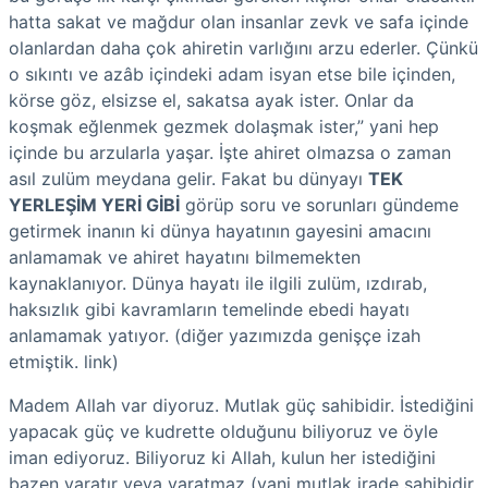
hatta sakat ve mağdur olan insanlar zevk ve safa içinde
olanlardan daha çok ahiretin varlığını arzu ederler. Çünkü
o sıkıntı ve azâb içindeki adam isyan etse bile içinden,
körse göz, elsizse el, sakatsa ayak ister. Onlar da
koşmak eğlenmek gezmek dolaşmak ister,” yani hep
içinde bu arzularla yaşar. İşte ahiret olmazsa o zaman
asıl zulüm meydana gelir. Fakat bu dünyayı
TEK
YERLEŞİM YERİ GİBİ
görüp soru ve sorunları gündeme
getirmek inanın ki dünya hayatının gayesini amacını
anlamamak ve ahiret hayatını bilmemekten
kaynaklanıyor. Dünya hayatı ile ilgili zulüm, ızdırab,
haksızlık gibi kavramların temelinde ebedi hayatı
anlamamak yatıyor. (diğer yazımızda genişçe izah
etmiştik. link)
Madem Allah var diyoruz. Mutlak güç sahibidir. İstediğini
yapacak güç ve kudrette olduğunu biliyoruz ve öyle
iman ediyoruz. Biliyoruz ki Allah, kulun her istediğini
bazen yaratır veya yaratmaz (yani mutlak irade sahibidir,