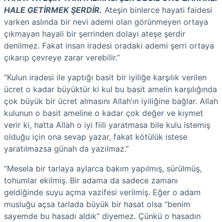
HALE GETİRMEK ŞERDİR.
Ateşin binlerce hayati faidesi
varken aslında bir nevi ademi olan görünmeyen ortaya
çıkmayan hayali bir şerrinden dolayı ateşe şerdir
denilmez. Fakat insan iradesi oradaki ademi şerri ortaya
çıkarıp çevreye zarar verebilir.”
“Kulun iradesi ile yaptığı basit bir iyiliğe karşılık verilen
ücret o kadar büyüktür ki kul bu basit amelin karşılığında
çok büyük bir ücret almasını Allah’ın iyiliğine bağlar. Allah
kulunun o basit ameline o kadar çok değer ve kıymet
verir ki, hatta Allah o iyi fiili yaratmasa bile kulu istemiş
olduğu için ona sevap yazar, fakat kötülük istese
yaratılmazsa günah da yazılmaz.”
“Mesela bir tarlaya aylarca bakım yapılmış, sürülmüş,
tohumlar ekilmiş. Bir adama da sadece zamanı
geldiğinde suyu açma vazifesi verilmiş. Eğer o adam
musluğu açsa tarlada büyük bir hasat olsa “benim
sayemde bu hasadı aldık” diyemez. Çünkü o hasadın