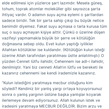
elde edilmesi için yüzlerce şart lazımdır. Mesela güneş,
tohum, toprak atomlar moleküller gibi sayısızca şarta
ihtiyaç vardır. O adamın suyu açma eylemi o şartlardan
sadece biridir. Tek bir şarta sahip çıkıp bu büyük netice
benimdir diyemez. Fakat suyu açmasa o tarla kurusa tüm
suç o suyu açmayan kişiye aittir. Çünkü o üzerine düşen
vazifeyi yapmamakla büyük bir şerre ve kötülüğün
doğmasına sebep oldu. Evet kulun yaptığı iyilikler
Allahtan kötülükler ise kuldandır. (Kötülüğün kulun isteği
üzerine Allah tarafından yaratılması üstte anlatılmıştı) O
yüzden Cennet lütfu ilahidir, Cehennem ise adl-i ilahidir,
denilmiştir. Yani biz cenneti Allah’ın lütfu ve bereketi ile
kazanırız cehennemi ise kendi irademizle kazanırız.
“Kulun istediğini yaratmaya mecbur olduğunu kim
söyledi? Kendiniz bir yanlış yargı ortaya koyuyorsunuz
sonra o yanlış yargının üstüne başka yanlışlar koyarak
ilerlemeye devam ediyorsunuz. Allah kulunun istek ve
iradesini yaratmaya MECBUR DEĞİLDİR. Bizim arzu ve