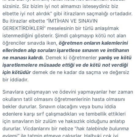
sizsiniz. Siz bizim iyi not almamızı isteseydiniz biz
elbette iyi not alırdık” gibi itirazların saçmalığı ortadadır.
Bu itirazlar elbette “İMTİHAN VE SINAVIN
GEREKTİRDİKLERİ” meselesinin bir türlü anlaşılmak
istenmediğini gösterir. Şimdi çalışmayıp kötü not alan
öğrenciler sınavda iken,
öğretmen onların kalemlerini
ellerinden alıp soruları işaretlese sınavın ve imtihanın
ne manası kalırdı.
Demek ki öğretmenler
yanlış ve
kötü
işaretlemelere müsaade ettiği ve de kötü
not verdiği
için kötüdür
demek de ne kadar da saçma ve değersiz
bir iddiadır.
Sınavlara çalışmayan ve ödevini yapmayanlar her zaman
okulların tatil olmasını öğretmenlerinin hasta olmasını
bekler dururlar. Sınavın olacağını veya bunu iddia
edenlere karşı sırf çalışmadıkları ve tembellik ettikleri
için sınavların bir zulüm ve haksızlık olduğunu anlatıp
dururlar. Vicdanlarını bir nebze “
hak talebinde bulunma
eylemi”
ile tatmin etmeye çalışırlar. Halbuki çok iyi