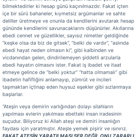
bilmektedirler ki hesap günü kaçınılmazdır. Fakat içten
içe bir sürü bahaneler, kıymetsiz argümanlar ve sahte
deliller üretmeye ve onunla da kendilerini avutarak hesap
gününde kendilerini savunacaklarını düşünürler. Akıllarına
ebedi cennet ve güzellikler, sayısız nimetler geldiğinde
“keşke olsa da biz de gitsek”, “belki de vardır”, “aslında
ebedi hayat neden olmasın ki”, gibi kalbinden ve
vicdanından gelen, dindirilemeyen şiddetli arzularla
ebedi hayatın olmasını ister. Fakat iş ibadet ve itaat
etmeye gelince de “belki yoktur” “hatta olmamalı” gibi
ibadetin hafifliğini anlamayıp, zümrüt ve incileri
taşımaktan içtinap eden huysuz eşekler gibi sızlanmaya
başlarlar.
“Ateşin veya demirin varlığından dolayı silahların
yapılması evlerin yakılması ebetteki insan iradesinin
suçudur. Biliyoruz ki Allah ateşi ve demiri insanlığın
faydası için yaratmıştır. Ateşle yemek pişirir ve ısınırız.
FAKAT ATEŞİN YARATILMASI ŞER DEĞİL ONU ZARARLI