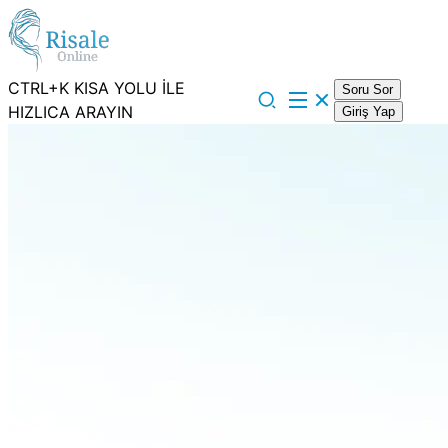
CTRL+K KISA YOLU İLE
Soru Sor
HIZLICA ARAYIN
Giriş Yap