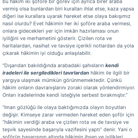
bu hâkim iki şoföre bir görev için ayrıca birer araba
vermiş olsa bunlardan biri kuralları ihlal etse, kaza yapsa
diğeri ise kurallara uyarak hareket etse olaya bakışımız
nasıl olurdu? Evet hâkimin her iki şoföre araba vermesi,
onlara gidecekleri yer için imkân hazırlaması onun
iyiliğini ve merhametini gösterir. Çizilen rota ve
haritalardan, nasihat ve tavsiye içerikli notlardan da yola
çıkarak hâkimin iyi olduğu anlaşılabilir.
“Dışarıdan bakıldığında arabadaki şahısların
kendi
iradeleri ile sergiledikleri tavırlardan
hâkim ile ilgili bir
yargıya ulaşmak mümkün görünmemektedir. Çünkü
hâkim onların davranışlarını zoraki olarak yönlendirmiyor.
Onları iradelerinde kendi isteğiyle serbest bırakmıştır.”
“Iman gözlüğü ile olaya baktığımızda olayın boyutları
değişir. Kimseye zarar vermeden hareket eden şoför için
“hâkimin verdiği araba ve çizilen rota ve de tavsiye ve
teşvik sayesinde başarıyla vazifesini yaptı” denir. Yani o
şoförün başarısının altında hâkimin ihsan ve iyilikleri