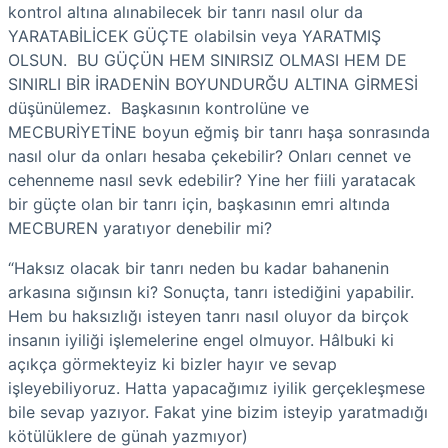
kontrol altına alınabilecek bir tanrı nasıl olur da
YARATABİLİCEK GÜÇTE olabilsin veya YARATMIŞ
OLSUN. BU GÜÇÜN HEM SINIRSIZ OLMASI HEM DE
SINIRLI BİR İRADENİN BOYUNDURĞU ALTINA GİRMESİ
düşünülemez. Başkasının kontrolüne ve
MECBURİYETİNE boyun eğmiş bir tanrı haşa sonrasında
nasıl olur da onları hesaba çekebilir? Onları cennet ve
cehenneme nasıl sevk edebilir? Yine her fiili yaratacak
bir güçte olan bir tanrı için, başkasının emri altında
MECBUREN yaratıyor denebilir mi?
“Haksız olacak bir tanrı neden bu kadar bahanenin
arkasına sığınsın ki? Sonuçta, tanrı istediğini yapabilir.
Hem bu haksızlığı isteyen tanrı nasıl oluyor da birçok
insanın iyiliği işlemelerine engel olmuyor. Hâlbuki ki
açıkça görmekteyiz ki bizler hayır ve sevap
işleyebiliyoruz. Hatta yapacağımız iyilik gerçekleşmese
bile sevap yazıyor. Fakat yine bizim isteyip yaratmadığı
kötülüklere de günah yazmıyor)