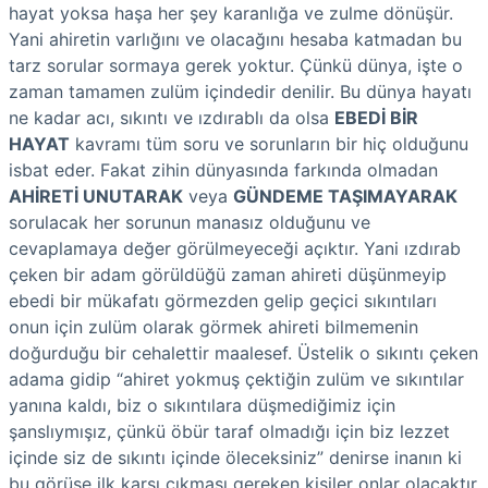
hayat yoksa haşa her şey karanlığa ve zulme dönüşür.
Yani ahiretin varlığını ve olacağını hesaba katmadan bu
tarz sorular sormaya gerek yoktur. Çünkü dünya, işte o
zaman tamamen zulüm içindedir denilir. Bu dünya hayatı
ne kadar acı, sıkıntı ve ızdırablı da olsa
EBEDİ BİR
HAYAT
kavramı tüm soru ve sorunların bir hiç olduğunu
isbat eder. Fakat zihin dünyasında farkında olmadan
AHİRETİ UNUTARAK
veya
GÜNDEME TAŞIMAYARAK
sorulacak her sorunun manasız olduğunu ve
cevaplamaya değer görülmeyeceği açıktır. Yani ızdırab
çeken bir adam görüldüğü zaman ahireti düşünmeyip
ebedi bir mükafatı görmezden gelip geçici sıkıntıları
onun için zulüm olarak görmek ahireti bilmemenin
doğurduğu bir cehalettir maalesef. Üstelik o sıkıntı çeken
adama gidip “ahiret yokmuş çektiğin zulüm ve sıkıntılar
yanına kaldı, biz o sıkıntılara düşmediğimiz için
şanslıymışız, çünkü öbür taraf olmadığı için biz lezzet
içinde siz de sıkıntı içinde öleceksiniz” denirse inanın ki
bu görüşe ilk karşı çıkması gereken kişiler onlar olacaktır