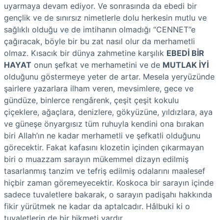
uyarmaya devam ediyor. Ve sonrasında da ebedi bir
gençlik ve de sınırsız nimetlerle dolu herkesin mutlu ve
sağlıklı olduğu ve de imtihanın olmadığı “CENNET”e
çağıracak, böyle bir bu zat nasıl olur da merhametli
olmaz. Kısacık bir dünya zahmetine karşılık
EBEDİ BİR
HAYAT
onun şefkat ve merhametini ve de
MUTLAK İYİ
olduğunu göstermeye yeter de artar. Mesela yeryüzünde
şairlere yazarlara ilham veren, mevsimlere, gece ve
gündüze, binlerce rengârenk, çeşit çeşit kokulu
çiçeklere, ağaçlara, denizlere, gökyüzüne, yıldızlara, aya
ve güneşe önyargısız tüm ruhuyla kendini ona bırakan
biri Allah’ın ne kadar merhametli ve şefkatli olduğunu
görecektir. Fakat kafasını klozetin içinden çıkarmayan
biri o muazzam sarayın mükemmel dizayn edilmiş
tasarlanmış tanzim ve tefriş edilmiş odalarını maalesef
hiçbir zaman göremeyecektir. Koskoca bir sarayın içinde
sadece tuvaletlere bakarak, o sarayın padişahı hakkında
fikir yürütmek ne kadar da aptalcadır. Hâlbuki ki o
tuvaletlerin de bir hikmeti vardır.