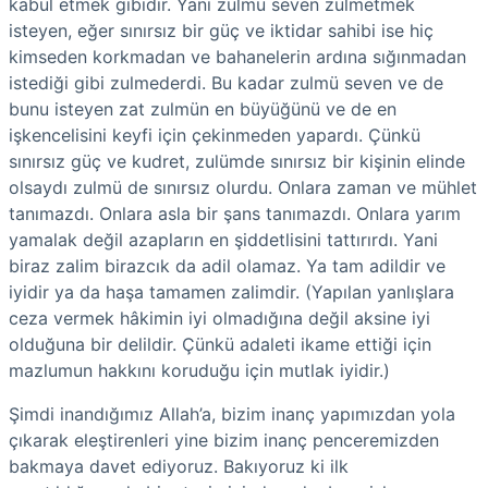
kabul etmek gibidir. Yani zulmü seven zulmetmek
isteyen, eğer sınırsız bir güç ve iktidar sahibi ise hiç
kimseden korkmadan ve bahanelerin ardına sığınmadan
istediği gibi zulmederdi. Bu kadar zulmü seven ve de
bunu isteyen zat zulmün en büyüğünü ve de en
işkencelisini keyfi için çekinmeden yapardı. Çünkü
sınırsız güç ve kudret, zulümde sınırsız bir kişinin elinde
olsaydı zulmü de sınırsız olurdu. Onlara zaman ve mühlet
tanımazdı. Onlara asla bir şans tanımazdı. Onlara yarım
yamalak değil azapların en şiddetlisini tattırırdı. Yani
biraz zalim birazcık da adil olamaz. Ya tam adildir ve
iyidir ya da haşa tamamen zalimdir. (Yapılan yanlışlara
ceza vermek hâkimin iyi olmadığına değil aksine iyi
olduğuna bir delildir. Çünkü adaleti ikame ettiği için
mazlumun hakkını koruduğu için mutlak iyidir.)
Şimdi inandığımız Allah’a, bizim inanç yapımızdan yola
çıkarak eleştirenleri yine bizim inanç penceremizden
bakmaya davet ediyoruz. Bakıyoruz ki ilk