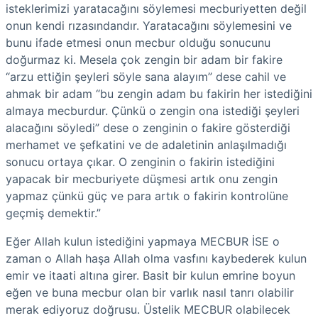
isteklerimizi yaratacağını söylemesi mecburiyetten değil
onun kendi rızasındandır. Yaratacağını söylemesini ve
bunu ifade etmesi onun mecbur olduğu sonucunu
doğurmaz ki. Mesela çok zengin bir adam bir fakire
“arzu ettiğin şeyleri söyle sana alayım” dese cahil ve
ahmak bir adam “bu zengin adam bu fakirin her istediğini
almaya mecburdur. Çünkü o zengin ona istediği şeyleri
alacağını söyledi” dese o zenginin o fakire gösterdiği
merhamet ve şefkatini ve de adaletinin anlaşılmadığı
sonucu ortaya çıkar. O zenginin o fakirin istediğini
yapacak bir mecburiyete düşmesi artık onu zengin
yapmaz çünkü güç ve para artık o fakirin kontrolüne
geçmiş demektir.”
Eğer Allah kulun istediğini yapmaya MECBUR İSE o
zaman o Allah haşa Allah olma vasfını kaybederek kulun
emir ve itaati altına girer. Basit bir kulun emrine boyun
eğen ve buna mecbur olan bir varlık nasıl tanrı olabilir
merak ediyoruz doğrusu. Üstelik MECBUR olabilecek