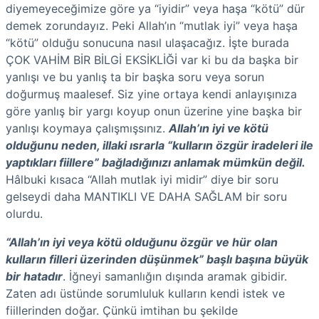
diyemeyeceğimize göre ya “iyidir” veya haşa “kötü” dür
demek zorundayız. Peki Allah’ın “mutlak iyi” veya haşa
“kötü” olduğu sonucuna nasıl ulaşacağız. İşte burada
ÇOK VAHİM BİR BİLGİ EKSİKLİĞİ var ki bu da başka bir
yanlışı ve bu yanlış ta bir başka soru veya sorun
doğurmuş maalesef. Siz yine ortaya kendi anlayışınıza
göre yanlış bir yargı koyup onun üzerine yine başka bir
yanlışı koymaya çalışmışsınız.
Allah’ın iyi ve kötü
olduğunu neden, illaki ısrarla “kulların özgür iradeleri ile
yaptıkları fiillere” bağladığınızı anlamak mümkün değil.
Hâlbuki kısaca “Allah mutlak iyi midir” diye bir soru
gelseydi daha MANTIKLI VE DAHA SAĞLAM bir soru
olurdu.
“Allah’ın iyi veya kötü olduğunu özgür ve hür olan
kulların filleri üzerinden düşünmek” başlı başına büyük
bir hatadır
. İğneyi samanlığın dışında aramak gibidir.
Zaten adı üstünde sorumluluk kulların kendi istek ve
fiillerinden doğar. Çünkü imtihan bu şekilde