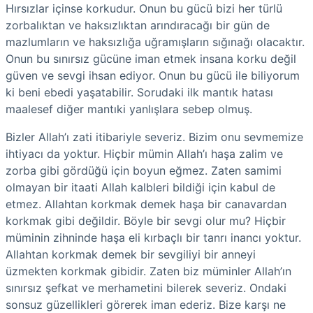
Hırsızlar içinse korkudur. Onun bu gücü bizi her türlü
zorbalıktan ve haksızlıktan arındıracağı bir gün de
mazlumların ve haksızlığa uğramışların sığınağı olacaktır.
Onun bu sınırsız gücüne iman etmek insana korku değil
güven ve sevgi ihsan ediyor. Onun bu gücü ile biliyorum
ki beni ebedi yaşatabilir. Sorudaki ilk mantık hatası
maalesef diğer mantıki yanlışlara sebep olmuş.
Bizler Allah’ı zati itibariyle severiz. Bizim onu sevmemize
ihtiyacı da yoktur. Hiçbir mümin Allah’ı haşa zalim ve
zorba gibi gördüğü için boyun eğmez. Zaten samimi
olmayan bir itaati Allah kalbleri bildiği için kabul de
etmez. Allahtan korkmak demek haşa bir canavardan
korkmak gibi değildir. Böyle bir sevgi olur mu? Hiçbir
müminin zihninde haşa eli kırbaçlı bir tanrı inancı yoktur.
Allahtan korkmak demek bir sevgiliyi bir anneyi
üzmekten korkmak gibidir. Zaten biz müminler Allah’ın
sınırsız şefkat ve merhametini bilerek severiz. Ondaki
sonsuz güzellikleri görerek iman ederiz. Bize karşı ne