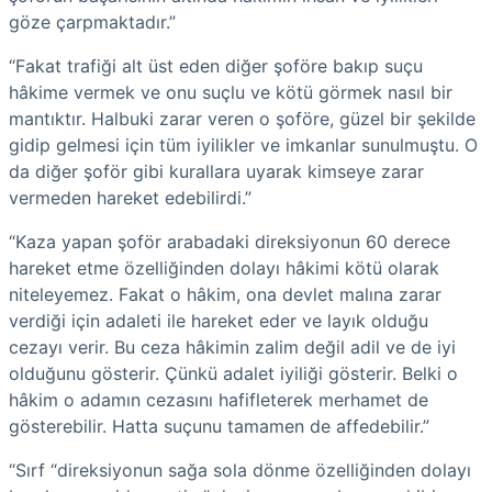
göze çarpmaktadır.”
“Fakat trafiği alt üst eden diğer şoföre bakıp suçu
hâkime vermek ve onu suçlu ve kötü görmek nasıl bir
mantıktır. Halbuki zarar veren o şoföre, güzel bir şekilde
gidip gelmesi için tüm iyilikler ve imkanlar sunulmuştu. O
da diğer şoför gibi kurallara uyarak kimseye zarar
vermeden hareket edebilirdi.”
“Kaza yapan şoför arabadaki direksiyonun 60 derece
hareket etme özelliğinden dolayı hâkimi kötü olarak
niteleyemez. Fakat o hâkim, ona devlet malına zarar
verdiği için adaleti ile hareket eder ve layık olduğu
cezayı verir. Bu ceza hâkimin zalim değil adil ve de iyi
olduğunu gösterir. Çünkü adalet iyiliği gösterir. Belki o
hâkim o adamın cezasını hafifleterek merhamet de
gösterebilir. Hatta suçunu tamamen de affedebilir.”
“Sırf “direksiyonun sağa sola dönme özelliğinden dolayı