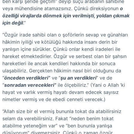
ben karşı şeride geçtim” deyip suçu arabanın sahibine
veya mühendisine atamazsınız. Çünkü direksiyonun
o
özelliği virajlarda dönmek için verilmişti, yoldan çıkmak
için değil
.”
“Özgür irade sahibi olan o şoförlerin sevap ve günahları
hâkimin iyiliği ve kötülüğü hakkında insanı derin bir
yanlışın içine sürükler. Çünkü onlar kendi iradeleri ile
hareket etmektedirler. Özgür ve serbest olan bir şahsın
hareketleri ile ancak kendileri hakkında bir sonuca
ulaşabiliriz. Gerçekten hâkimin nasıl biri olduğunu da
“
önceden verdikleri”
ve “
şu an verdikleri
” ve de
“
sonradan verecekleri”
ile ölçebiliriz.” (Yani o Allah ’ki
hayat ve varlık vermiş hayatı devam edecek sayısız
nimetler vermiş ve de ebedi cenneti verecek.)
“Allah size bir el vermiş bununla tokat da atabilirsiniz
selam da verebilirsiniz. Fakat “neden benim tokat
atabilme yeteneğim var” ve “ben bununla yanlışa
düşüyorum” diyemezsiniz. Çünkü o zaman özgür