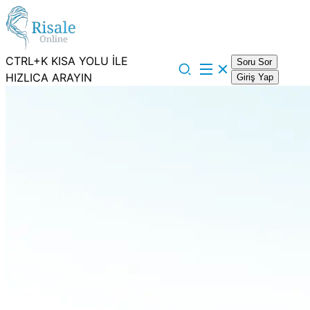
CTRL+K KISA YOLU İLE
Soru Sor
HIZLICA ARAYIN
Giriş Yap