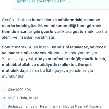
görmek ve göstermek ister.
Cenâb-ı Hak da
kendi isim ve sıfatlarındaki, sanat ve
eserlerindeki güzellik ve mükemmelliği hem görmek
hem de insanlar gibi şuurlu varlıklara göstermek
için bu
âlemi ve insanları yaratmıştır.
Sonuç olarak;
Allah insanı,
kendisini tanıyacak, sevecek
ve ibadetle şükredecek
bir varlık olarak yaratmıştır.
Yaratılışın gayesi,
dünya menfaatleri değil;
marifetullah,
muhabbetullah ve ubûdiyettir/kulluktur. Gerçek
mutluluk da
, insanın bu İlâhî gayeye yönelmesiyle
mümkündür.
Zâriyât 51 / 56.
Keşfu’l-Hafâ, II/132
Bediüzzaman Said Nursi, Tılsımlar, Hayrat Neşriyat, Isparta