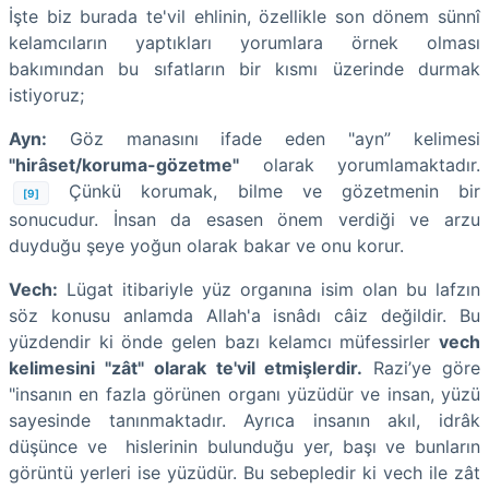
İşte biz burada te'vil ehlinin, özellikle son dönem sünnî
kelamcıların yaptıkları yorumlara örnek olması
bakımından bu sıfatların bir kısmı üzerinde durmak
istiyoruz;
Ayn:
Göz manasını ifade eden "ayn” kelimesi
"hirâset/koruma-gözetme"
olarak yorumlamaktadır.
Çünkü korumak, bilme ve gözetmenin bir
[9]
sonucudur. İnsan da esasen
önem verdiği ve arzu
duyduğu şeye yoğun olarak bakar ve onu korur.
Vech:
Lügat itibariyle yüz organına isim olan bu lafzın
söz konusu anlamda Allah'a isnâdı câiz değildir. Bu
yüzdendir ki önde gelen bazı kelamcı müfessirler
vech
kelimesini "zât" olarak te'vil etmişlerdir.
Razi’ye göre
"insanın en fazla görünen organı yüzüdür ve insan, yüzü
sayesinde tanınmaktadır. Ayrıca insanın akıl, idrâk
düşünce ve hislerinin bulunduğu yer, başı ve bunların
görüntü yerleri ise yüzüdür. Bu sebepledir ki vech ile zât