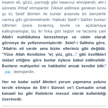
insanın eli, gözü, parmağı gibi tasavvur etmişlerdir, ehl-i
sünnete ihtilaf etmişlerdir. Dikkat edilmesi gereken konu
şu ki; Selef âlimleri ile bunlar arasında bir benzerlik
varmış gibi görünmektedir. Halbuki Selef-i Salihin bunları
zâhirleri üzere bırakmış, tevile ve açıklamaya
kalkışmamışlar, bu iki fırka gibi teşbih ve tecsime yani
Allah'ı mahlûkatına benzetmeye ve cisim olarak
görmeye de yeltenmemişlerdir.
Selef-i Salihine göre,
“Allah'ın eli vardır ama bizim ellerimiz gibi değildir.
“Yüce Allah Kendisine "el, yüz, göz..." gibi özellikleri
nisbet ettiğine göre bunlar öylece kabul edilmelidir.
Bunların mahiyetini ve hakikatini ancak kendisi bilir."
demişlerdir.
[18]
Her ne kadar selef âlimleri yorum yapmama yolunu
tercih etmişse de Ehl-i Sünnet ve’l Cemaatin ortak
kanaati bu gibi ifadelerin mecazi olarak kullanıldığı
üzerinedir.