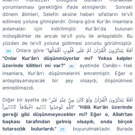
yorumlanması gerektiğini ifade etmişlerdir. Sonraki
dönem âlimleri, Selefin aksine haberi sıfatların te'vîl
edilmesi yoluna gitmişlerdir. Onlara göre Kur'ân insanlara
anlamaları için indirilmiştir. Kur'ân'da bulunan
müteşâbihler de ancak te'vîl yolu ile anlaşılabilir. Bu
yüzden de te'vîl yoluna gidilmesi zorunlu görülmüştür.
Onlara göre ”
اَفَلَا يَتَدَبَّرُونَ الْقُرْاٰنَ اَمْ عَلٰى قُلُوبٍ اَقْفَالُهَا
[5]
"Onlar Kur'ân'ı düşünmüyorlar mı? Yoksa kalpler
üzerinde kilitleri mi var?"
ayetinde Cenâb-ı Hak
[6]
insanlara, Kur'ân'ı düşünmelerini emretmiştir. Eğer o
anlaşılayamayacak bir şey olsaydı, düşünülmesi
emredilmezdi.
Diğer bir ayette de “
اَفَلَا يَتَدَبَّرُونَ الْقُرْاٰنَؕ وَلَوْ كَانَ مِنْ عِنْدِ غَيْرِ
اللّٰهِ لَوَجَدُوا فٖيهِ اخْتِلَافاً كَثٖيراً
”
"Hâlâ Kur'ân üzerinde
gereği gibi düşünmeyecekler mi? Eğer o, Allah'tan
başkası tarafından gelmiş olsaydı, onda birçok
tutarsızlık bulurlardı."
buyurulmaktadır. Burada
[7]