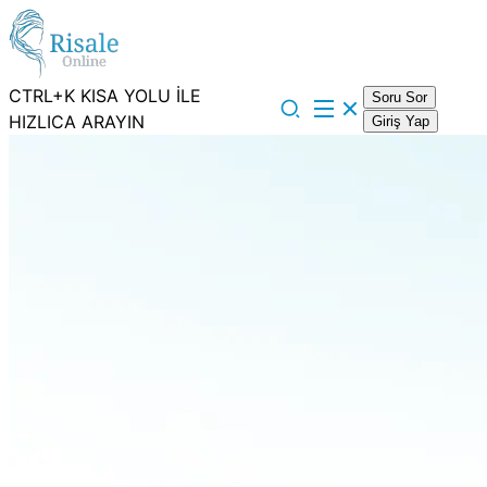
CTRL+K KISA YOLU İLE
Soru Sor
HIZLICA ARAYIN
Giriş Yap