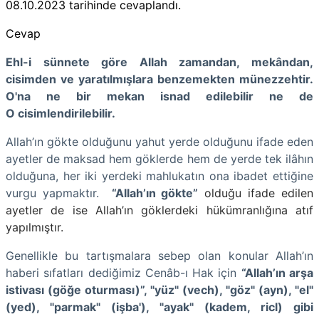
08.10.2023
tarihinde cevaplandı.
Cevap
Ehl-i sünnete göre Allah zamandan, mekândan,
cisimden ve yaratılmışlara benzemekten münezzehtir.
O'na ne bir mekan isnad edilebilir ne de
O cisimlendirilebilir.
Allah’ın gökte olduğunu yahut yerde olduğunu ifade eden
ayetler de maksad hem göklerde hem de yerde tek ilâhın
olduğuna, her iki yerdeki mahlukatın ona ibadet ettiğine
vurgu yapmaktır.
“Allah’ın gökte”
olduğu ifade edilen
ayetler de ise Allah’ın göklerdeki hükümranlığına atıf
yapılmıştır.
Genellikle bu tartışmalara sebep olan konular Allah’ın
haberi sıfatları dediğimiz Cenâb-ı Hak için
“Allah’ın arşa
istivası (göğe oturması)”, "yüz" (vech), "göz" (ayn), "el"
(yed), "parmak" (işba'), "ayak" (kadem, ricl) gibi