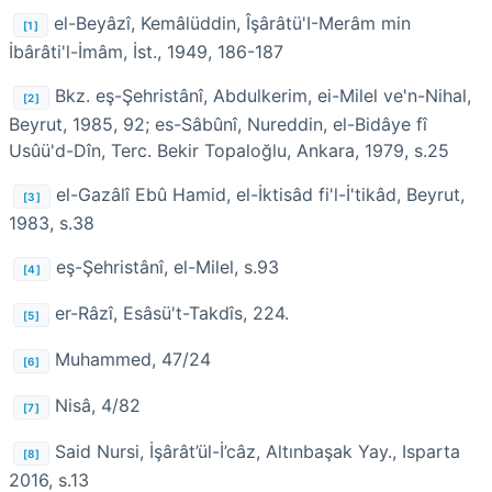
el-Beyâzî, Kemâlüddin, Îşârâtü'I-Merâm min
[1]
İbârâti'l-İmâm, İst., 1949, 186-187
Bkz. eş-Şehristânî, Abdulkerim, ei-Milel ve'n-Nihal,
[2]
Beyrut, 1985, 92; es-Sâbûnî, Nureddin, el-Bidâye fî
Usûü'd-Dîn, Terc. Bekir Topaloğlu, Ankara, 1979, s.25
el-Gazâlî Ebû Hamid, el-İktisâd fi'l-İ'tikâd, Beyrut,
[3]
1983, s.38
eş-Şehristânî, el-Milel, s.93
[4]
er-Râzî, Esâsü't-Takdîs, 224.
[5]
Muhammed, 47/24
[6]
Nisâ, 4/82
[7]
Said Nursi, İşârât’ül-İ’câz, Altınbaşak Yay., Isparta
[8]
2016, s.13