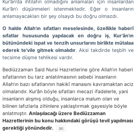
Kur’ân’da ihtilafın olmadığını anlamaları için insanlardan
Kur’ân’ı düşünmeleri istenmektedir. Eğer o insanların
anlamayacakları bir şey olsaydı bu doğru olmazdı.
O halde Allah'ın sıfatları meselesinde, özellikle haberî
sıfatlar hususunda yapılacak en doğru iş, Kur'ân'ın
bütünündeki ispat ve tenzih unsurlarını birlikte mütalaa
ederek te'vile gitmek olmalıdır
. Aksi takdirde teşbih ve
tecsime düşme tehlikesi vardır.
Bediüzzaman Said Nursi Hazretlerine göre Allah’ın haberi
sıfatlarının bu tarz anlatılmasının sebebi insanların
Allah’ın bazı sıfatlarının hakikî manasını kavramaktan aciz
olmalarıdır. Kur’ân böyle sıfatları mecazi ifadelerle, yani
insanların alışmış olduğu, insanlarca malum olan ve
bilinen lafızlarla zihinlere yaklaştırmak gayesiyle böyle
anlatmıştır.
Anlaşılacağı üzere Bediüzzaman
Hazretlerinin bu konu hakkındaki görüşü tevil yapılması
gerektiği yönündedir.
[8]