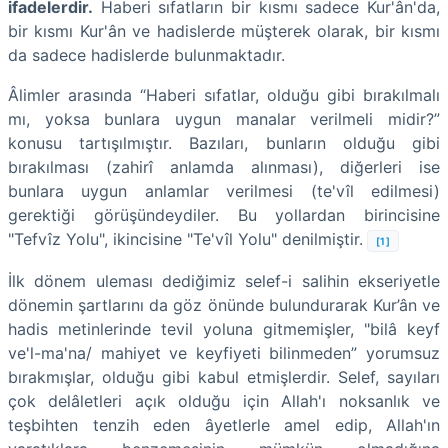
ifadelerdir.
Haberi sıfatların bir kısmı sadece Kur'ân'da,
bir kısmı Kur'ân ve hadislerde müşterek olarak, bir kısmı
da sadece hadislerde bulunmaktadır.
Âlimler arasında “Haberi sıfatlar, olduğu gibi bırakılmalı
mı, yoksa bunlara uygun manalar verilmeli midir?”
konusu tartışılmıştır. Bazıları, bunların olduğu gibi
bırakılması (zahirî anlamda alınması), diğerleri ise
bunlara uygun anlamlar verilmesi (te'vîl edilmesi)
gerektiği görüşündeydiler. Bu yollardan birincisine
"Tefvîz Yolu", ikincisine "Te'vîl Yolu" denilmiştir.
[1]
İlk dönem uleması dediğimiz selef-i salihin ekseriyetle
dönemin şartlarını da göz önünde bulundurarak Kur’ân ve
hadis metinlerinde tevil yoluna gitmemişler, "bilâ keyf
ve'l-ma'na/ mahiyet ve keyfiyeti bilinmeden” yorumsuz
bırakmışlar, olduğu gibi kabul etmişlerdir. Selef, sayıları
çok delâletleri açık olduğu için Allah'ı noksanlık ve
teşbihten tenzih eden âyetlerle amel edip, Allah'ın