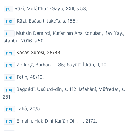
Râzî, Mefâtîhu ’l-Gayb, XXII, s.53;
[9]
Râzî, Esâsu't-takdîs, s. 155.;
[10]
Muhsin Demirci, Kur’an’nın Ana Konuları, İfav Yay.,
[11]
İstanbul 2016, s.50
Kasas Sûresi, 28/88
[12]
Zerkeşî, Burhan, II, 85; Suyûtî, İtkân, II, 10.
[13]
Fetih, 48/10.
[14]
Bağdâdî, Usûlu’d-dîn, s. 112; İsfahânî, Müfredat, s.
[15]
251;
Tahâ, 20/5.
[16]
Elmalılı, Hak Dini Kur'ân Dili, III, 2172.
[17]