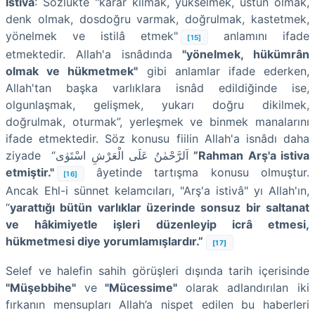
İstivâ
: Sözlükte "karar kılmak, yükselmek, üstün olmak,
denk olmak, dosdoğru varmak, doğrulmak, kastetmek,
yönelmek ve istilâ etmek"
anlamını ifade
[15]
etmektedir. Allah'a
isnâdında
"yönelmek, hükümrân
olmak ve hükmetmek"
gibi anlamlar ifade ederken,
Allah'tan başka varlıklara isnâd edildiğinde ise,
olgunlaşmak, gelişmek, yukarı doğru dikilmek,
doğrulmak, oturmak”, yerleşmek ve binmek manalarını
ifade etmektedir. Söz konusu fiilin Allah'a isnâdı daha
ziyade “اَلرَّحْمٰنُ عَلَى الْعَرْشِ اسْتَوٰى
”Rahman Arş'a istiva
etmiştir."
âyetinde tartışma konusu olmuştur.
[16]
Ancak Ehl-i sünnet kelamcıları, "Arş'a istivâ" yı Allah'ın,
“
yarattığı bütün varlıklar üzerinde sonsuz bir saltanat
ve hâkimiyetle işleri düzenleyip icrâ etmesi,
hükmetmesi diye yorumlamışlardır.”
[17]
Selef ve halefin sahih görüşleri dışında tarih içerisinde
"Müşebbihe"
ve
"Mücessime"
olarak adlandırılan iki
fırkanın mensupları Allah’a nispet edilen bu haberleri