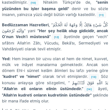
kastedilmiştir.
Nitekim Türkçe'de de,
"senin
[10]
yüzünden bu işler başıma geldi"
denir ve bu sözle
insanın, yalnızca yüzü değil bütün varlığı kastedilir.
[11]
Bedîüzzaman Hazretleri,
“
كُلُّ شَيْءٍ هَالِكٌ اِلَّا وَجْهَهُؕ لَهُ الْحُكْمُ
وَاِلَيْهِ تُرْجَعُونَ
” yani
“Her şey helâk olup gidicidir, ancak
O’nun Vech’i müstesnâ”
âyetinde geçen “vech”
[12]
sıfâtını Allah’ın Zâtı, Vücudu, Bekâ’sı, Sermediyeti ve
Vahdâniyeti olarak tevil etmiştir.
Yed:
Hem insanın bir uzvu olan el hem de nimet, kuvvet,
mülk ve inâyet manalarma gelmektedir. Ancak son
dönem Ehl-i sünnet kelâm âlimleri bu lafzı yerine göre
"
kudret" ve "nimet"
olarak te'vil etmişlerdir.
Söz
[13]
konusu anlayışa göre sözgelimi, ” يَدُ اللّٰهِ فَوْقَ اَيْد۪يهِمْ
“Allah'ın eli onların elinin üstündedir.”
âyeti,
[14]
"Allah'ın kudreti onların kudretinin üstündedir"
şeklinde
bir mana ifade etmiş olur.