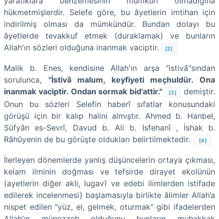
yaratıklara benzemesinin mümkün olmadığına
hükmetmişlerdir. Selefe göre, bu âyetlerin imtihan için
indirilmiş olması da mümkündür. Bundan dolayı bu
âyetlerde tevakkuf etmek (duraklamak) ve bunların
Allah'ın sözleri olduğuna inanmak vaciptir.
[2]
Malik b. Enes, kendisine Allah'ın arşa "istivâ"sından
sorulunca,
"İstivâ malum, keyfiyeti meçhuldür. Ona
inanmak vaciptir. Ondan sormak bid'attir."
demiştir.
[3]
Onun bu sözleri Selefin haberî sıfatlar konusundaki
görüşü için bir kalıp halini almıştır. Ahmed b. Hanbel,
Süfyân es-Sevrî, Davud b. Ali b. Isfehanî , İshak b.
Râhûyenin de bu görüşte oldukları belirtilmektedir.
[4]
İlerleyen dönemlerde yanlış düşüncelerin ortaya çıkması,
kelam ilminin doğması ve tefsirde dirayet ekolünün
(ayetlerin diğer akli, lugavî ve edebi ilimlerden istifade
edilerek incelenmesi) başlamasıyla birlikte âlimler Allah’a
nispet edilen “yüz, el, gelmek, oturmak” gibi ifadelerden
Allah’ın münezzeh olduğunu bunların muhakkak