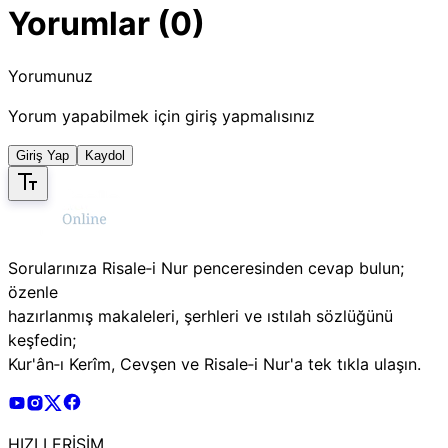
Yorumlar (0)
Yorumunuz
Yorum yapabilmek için giriş yapmalısınız
Giriş Yap
Kaydol
Sorularınıza Risale‑i Nur penceresinden cevap bulun;
özenle
hazırlanmış makaleleri, şerhleri ve ıstılah sözlüğünü
keşfedin;
Kur'ân‑ı Kerîm, Cevşen ve Risale‑i Nur'a tek tıkla ulaşın.
Risale Online Youtube Hesabı
Risale Online Instagram Hesabı
Risale Online X Hesabı
Risale Online Facebook Hesabı
HIZLI ERİŞİM