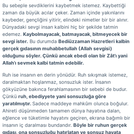
Bu sebeple sevdiklerini kaybetmek istemez. Kaybettiği
zaman da büyük acılar çeker. Zaman içinde yakınlarını
kaybeder, gençliğini yitirir, elindeki nimetler bir bir alınır.
Dünyadaki sevgi insan kalbini hiç bir şekilde tatmin
edemez.
Kaybolmayacak, batmayacak, bitmeyecek bir
sevgi ister.
Bu durumda
Bediüzzaman Hazretleri kalbin
gerçek gıdasının muhabbetullah (Allah sevgisi)
olduğunu söyler. Çünkü ancak ebedi olan bir Zât'ı yani
Allah'ı sevmek kalbi tatmin edebilir.
Ruh ise insanın en derin yönüdür. Ruh sıkışmak istemez,
daralmaktan hoşlanmaz, sonsuzluk ister. İnsanın
gökyüzüne bakınca ferahlamasının bir sebebi de budur.
Çünkü
ruh, ebediyyete yani sonsuzluğa göre
yaratılmıştır.
Sadece maddeye mahkûm olunca boğulur.
Ahireti düşünmeden tamamen dünya hayatına dalan,
eğlence ve tüketimle hayatını geçiren, ekrana bağımlı bir
insanın iç daralması bundandır.
Böyle bir ruhun gerçek
gıdası, ona sonsuzluğu hatırlatan ve sonsuz hayata