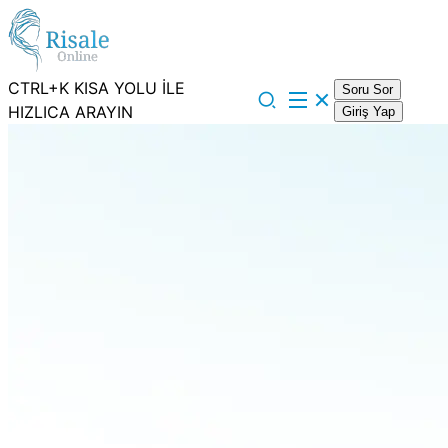
CTRL+K KISA YOLU İLE
Soru Sor
HIZLICA ARAYIN
Giriş Yap