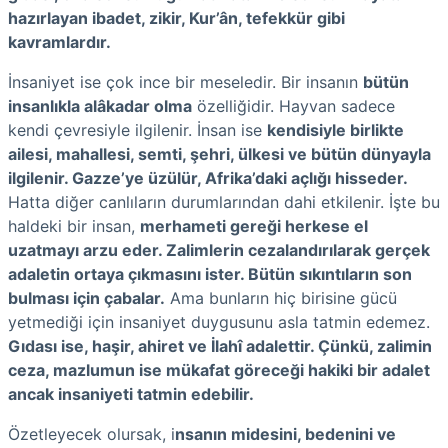
hazırlayan ibadet, zikir, Kur’ân, tefekkür gibi
kavramlardır.
İnsaniyet ise çok ince bir meseledir. Bir insanın
bütün
insanlıkla alâkadar olma
özelliğidir. Hayvan sadece
kendi çevresiyle ilgilenir. İnsan ise
kendisiyle birlikte
ailesi, mahallesi, semti, şehri, ülkesi ve bütün dünyayla
ilgilenir. Gazze’ye üzülür, Afrika’daki açlığı hisseder.
Hatta diğer canlıların durumlarından dahi etkilenir. İşte bu
haldeki bir insan,
merhameti gereği herkese el
uzatmayı arzu eder. Zalimlerin cezalandırılarak gerçek
adaletin ortaya çıkmasını ister. Bütün sıkıntıların son
bulması için çabalar.
Ama bunların hiç birisine gücü
yetmediği için insaniyet duygusunu asla tatmin edemez.
Gıdası ise, haşir, ahiret ve İlahî adalettir. Çünkü, zalimin
ceza, mazlumun ise mükafat göreceği hakiki bir adalet
ancak insaniyeti tatmin edebilir.
Özetleyecek olursak, i
nsanın midesini, bedenini ve