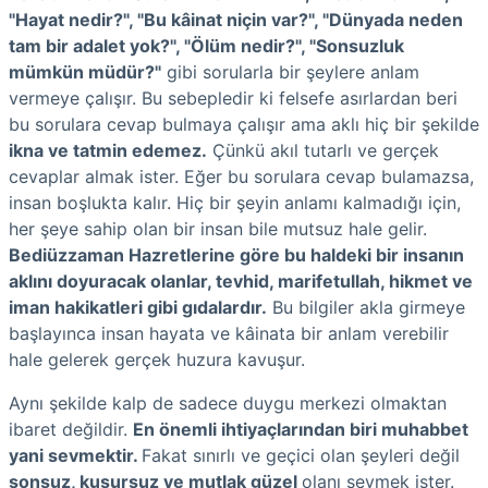
"Hayat nedir?", "Bu kâinat niçin var?", "Dünyada neden
tam bir adalet yok?", "Ölüm nedir?", "Sonsuzluk
mümkün müdür?"
gibi sorularla bir şeylere anlam
vermeye çalışır. Bu sebepledir ki felsefe asırlardan beri
bu sorulara cevap bulmaya çalışır ama aklı hiç bir şekilde
ikna ve tatmin edemez.
Çünkü akıl tutarlı ve gerçek
cevaplar almak ister. Eğer bu sorulara cevap bulamazsa,
insan boşlukta kalır. Hiç bir şeyin anlamı kalmadığı için,
her şeye sahip olan bir insan bile mutsuz hale gelir.
Bediüzzaman Hazretlerine göre bu haldeki bir insanın
aklını doyuracak olanlar, tevhid, marifetullah, hikmet ve
iman hakikatleri gibi gıdalardır.
Bu bilgiler akla girmeye
başlayınca insan hayata ve kâinata bir anlam verebilir
hale gelerek gerçek huzura kavuşur.
Aynı şekilde kalp de sadece duygu merkezi olmaktan
ibaret değildir.
En önemli ihtiyaçlarından biri muhabbet
yani sevmektir.
Fakat sınırlı ve geçici olan şeyleri değil
sonsuz, kusursuz ve mutlak güzel
olanı sevmek ister.