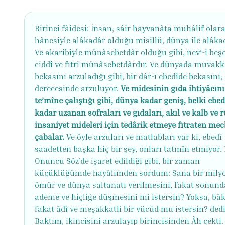
Birinci fâidesi: İnsan, sâir hayvanâta muhâlif olara
hânesiyle alâkadâr olduğu misillü, dünya ile alâka
Ve akaribiyle münâsebetdâr olduğu gibi, nev‘-i beşe
ciddî ve fıtrî münâsebetdârdır. Ve dünyada muvakk
bekasını arzuladığı gibi, bir dâr-ı ebedîde bekasını,
derecesinde arzuluyor.
Ve midesinin gıda ihtiyâcını
te’mîne çalıştığı gibi, dünya kadar geniş, belki ebe
kadar uzanan sofraları ve gıdaları, akıl ve kalb ve 
insaniyet mideleri için tedârik etmeye fıtraten me
çabalar.
Ve öyle arzuları ve matlabları var ki, ebedî
saadetten başka hiç bir şey, onları tatmîn etmiyor.
Onuncu Söz’de işaret edildiği gibi, bir zaman
küçüklüğümde hayâlimden sordum: Sana bir mily
ömür ve dünya saltanatı verilmesini, fakat sonund
ademe ve hiçliğe düşmesini mi istersin? Yoksa, bâk
fakat âdî ve meşakkatli bir vücûd mu istersin? ded
Baktım, ikincisini arzulayıp birincisinden Âh çekti.