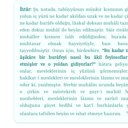
İhtâr:
Şu notada, tabîiyyûnun münkir kısmının git
yolun iç yüzü ne kadar akıldan uzak ve ne kadar çi
ne kadar hurâfe olduğu, lâakal doksan muhâli t
eden dokuz muhâl ile beyân edilmiştir. Sâir risâle
muhâller kısmen îzâh edildiğinden; burada
muhtasar olmak haysiyetiyle, bazı basa
tayyedilmiştir. Onun için, birdenbire,
“Bu kadar z
âşikâre bir hurâfeyi nasıl bu âkil feylesofla
etmişler ve o yoldan gidiyorlar?”
hâtıra geliyo
onlar, mesleklerinin iç yüzünü görmemişle
hakîkat-i meslekleri ve mesleklerinin lâzımı ve mu
odur ki, yazılmıştır. Herbir muhâlin ucunda beyân
o çirkin ve müstekreh ve gayr-i ma‘kūl hu
mezhebleri, mesleklerinin lâzımı ve zarûrî mu
olduğunu gāyet bedîhî ve kat‘î burhânlarla 
1
olanlara tafsîlen beyân ve isbat etmeye hazırım.