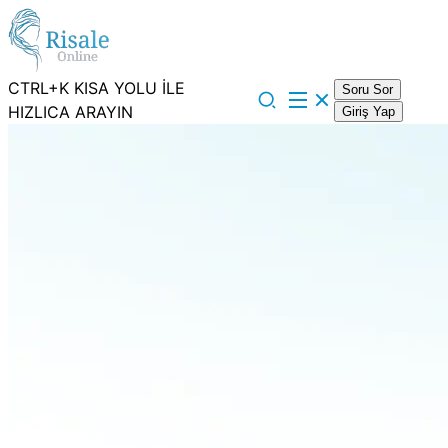
CTRL+K KISA YOLU İLE
Soru Sor
HIZLICA ARAYIN
Giriş Yap