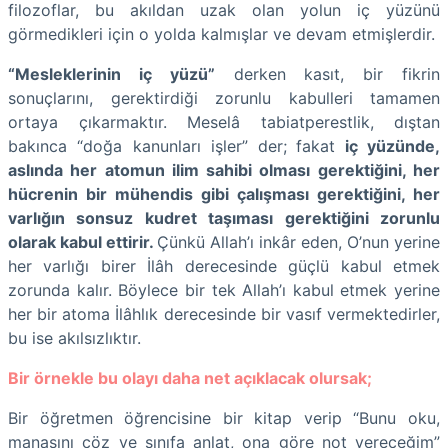
filozoflar, bu akıldan uzak olan yolun iç yüzünü
görmedikleri için o yolda kalmışlar ve devam etmişlerdir.
“Mesleklerinin iç yüzü”
derken kasıt, bir fikrin
sonuçlarını, gerektirdiği zorunlu kabulleri tamamen
ortaya çıkarmaktır. Meselâ tabiatperestlik, dıştan
bakınca “doğa kanunları işler” der;
fakat
iç yüzünde,
aslında her atomun ilim sahibi olması gerektiğini, her
hücrenin bir mühendis gibi çalışması gerektiğini, her
varlığın sonsuz kudret taşıması gerektiğini zorunlu
olarak kabul ettirir.
Çünkü Allah’ı inkâr eden, O’nun yerine
her varlığı birer İlâh derecesinde güçlü kabul etmek
zorunda kalır. Böylece bir tek Allah’ı kabul etmek yerine
her bir atoma İlâhlık derecesinde bir vasıf vermektedirler,
bu ise akılsızlıktır.
Bir örnekle bu olayı daha net açıklacak olursak;
Bir öğretmen öğrencisine bir kitap verip “Bunu oku,
manasını çöz ve sınıfa anlat, ona göre not vereceğim”