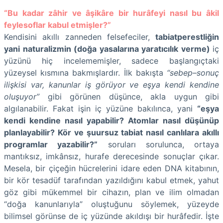
“Bu kadar zâhir ve âşikâre bir hurâfeyi nasıl bu âkil
feylesoflar kabul etmişler?”
Kendisini akıllı zanneden felsefeciler,
tabiatperestliğin
yani naturalizmin (doğa yasalarına yaratıcılık verme)
iç
yüzünü hiç incelememişler, sadece başlangıçtaki
yüzeysel kısmına bakmışlardır. İlk bakışta
“sebep–sonuç
ilişkisi var, kanunlar iş görüyor ve eşya kendi kendine
oluşuyor”
gibi görünen düşünce, akla uygun gibi
algılanabilir. Fakat işin iç yüzüne bakılınca, yani
“eşya
kendi kendine nasıl yapabilir? Atomlar nasıl düşünüp
planlayabilir? Kör ve şuursuz tabiat nasıl canlılara akıllı
programlar yazabilir?”
soruları sorulunca, ortaya
mantıksız, imkânsız, hurafe derecesinde sonuçlar çıkar.
Mesela, bir çiçeğin hücrelerini idare eden DNA kitabının,
bir kör tesadüf tarafından yazıldığını kabul etmek, yahut
göz gibi mükemmel bir cihazın, plan ve ilim olmadan
“doğa kanunlarıyla” oluştuğunu söylemek, yüzeyde
bilimsel görünse de iç yüzünde akıldışı bir hurâfedir. İşte