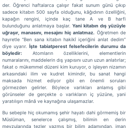
der. Öğrenci haftalarca çalışır fakat sunum günü çıkıp
sadece kitabın 500 sayfa olduğunu, kâğıdının özelliğini,
kapağın rengini, içinde kaç tane A ve B harfi
bulunduğunu anlatmaya başlar.
Yani kitabın dış yüzüyle
uğraşır, manasını, mesajını hiç anlatmaz.
Öğretmen de
hayretle “Ben sana kitabın hakikî içeriğini anlat dedim”
diye uyarır.
İşte tabiatperest felsefecilerin durumu da
böyledir:
Atomların özelliklerini, elementlerin
numaralarını, maddelerin dış yapısını uzun uzun anlatırlar;
fakat o mükemmel düzeni kim kuruyor, o işleyen nizamın
arkasındaki ilim ve kudret kimindir, bu sanat hangi
maksada hizmet ediyor gibi en önemli soruları
görmezden gelirler. Böylece varlıkları anlamış gibi
görünseler de gerçekte o varlıkların iç yüzüne, yani
yaratılışın mânâ ve kaynağına ulaşamazlar.
Bu sebeple hiç okumamış şehir hayatı dahi görmemiş bir
Müslüman, senelerce çalışmış, bilimin en derin
mevzularında tezler yazmış bir bilim adamından, iman