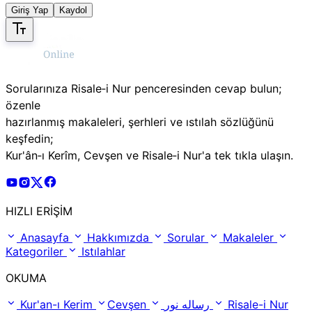
Giriş Yap
Kaydol
Sorularınıza Risale‑i Nur penceresinden cevap bulun;
özenle
hazırlanmış makaleleri, şerhleri ve ıstılah sözlüğünü
keşfedin;
Kur'ân‑ı Kerîm, Cevşen ve Risale‑i Nur'a tek tıkla ulaşın.
Risale Online Youtube Hesabı
Risale Online Instagram Hesabı
Risale Online X Hesabı
Risale Online Facebook Hesabı
HIZLI ERİŞİM
Anasayfa
Hakkımızda
Sorular
Makaleler
Kategoriler
Istılahlar
OKUMA
Kur'an-ı Kerim
Cevşen
رساله نور
Risale-i Nur