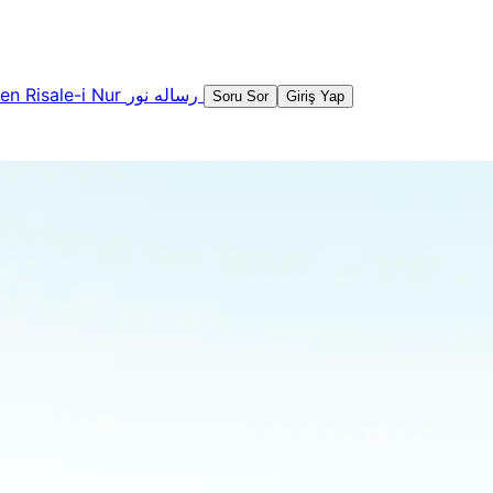
şen
Risale-i Nur
رساله نور
Soru Sor
Giriş Yap