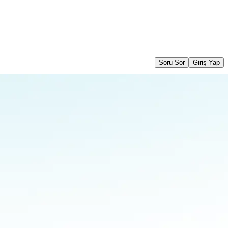
Soru Sor
Giriş Yap