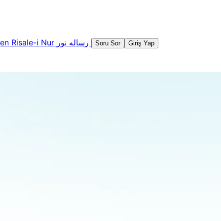
şen
Risale-i Nur
رساله نور
Soru Sor
Giriş Yap