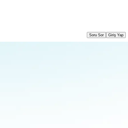
Soru Sor
Giriş Yap