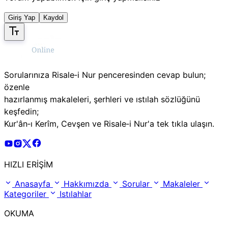
Giriş Yap
Kaydol
Sorularınıza Risale‑i Nur penceresinden cevap bulun;
özenle
hazırlanmış makaleleri, şerhleri ve ıstılah sözlüğünü
keşfedin;
Kur'ân‑ı Kerîm, Cevşen ve Risale‑i Nur'a tek tıkla ulaşın.
Risale Online Youtube Hesabı
Risale Online Instagram Hesabı
Risale Online X Hesabı
Risale Online Facebook Hesabı
HIZLI ERİŞİM
Anasayfa
Hakkımızda
Sorular
Makaleler
Kategoriler
Istılahlar
OKUMA