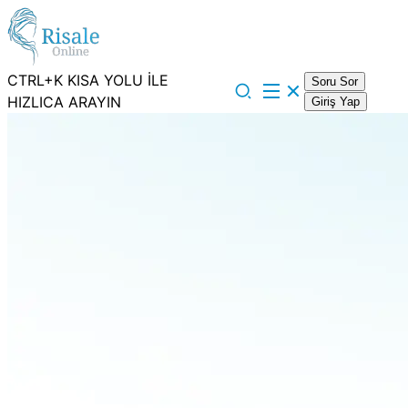
CTRL+K KISA YOLU İLE
Soru Sor
HIZLICA ARAYIN
Giriş Yap