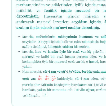
merhametinden ve adâletinden, iyilik içinde muac
mükâfât; ve
fenâlık içinde muaccel bir m
dercetmiştir.
Hasenâtın içinde, âhiretin se
andıracak ma‘nevî lezzetler;
seyyiâtın içinde, â
azabını ihsâs edecek ma‘nevî cezâlar dercetmiş.
Meselâ,
mü’minlerin mâbeyninde husûmet ve ad
seyyiedir. O seyyie içinde kalb ve ruhu sıkıntılarla bo
azâb-ı vicdânîyi, âlîcenâb ruhlara hissettirir.
Meselâ,
hırs ve israfta öyle bir cezâ var ki;
şekvâlı, 
ma‘nevî ve kalbî bir cezâ insanı sersem eder. Ve 
kıskançlıkta öyle bir muaccel cezâ var ki; o hased, ha
yakar.
Hem meselâ,
sû’-i zan ve sû’-i te’vîlde, bu dünyada mu
مَنْ دَقَّ دُقَّ
cezâ var.
kaidesiyle, sû’-i zan eden, sû’
ma‘rûz olur. Mü’min kardeşinin harekâtını sû’-i te’vîl 
harekâtı, yakın bir zamanda sû’-i te’vîle uğrar, cezâsı
3
Ve hâkezâ...