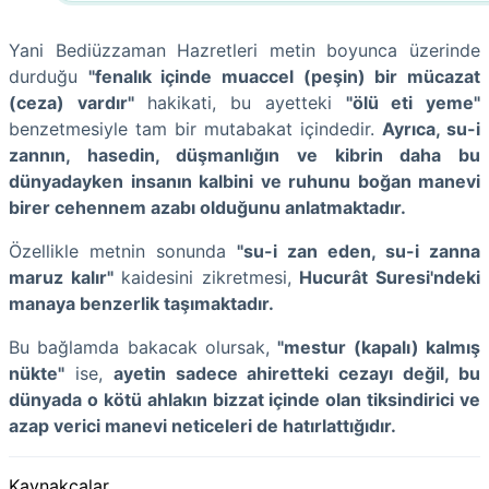
Yani Bediüzzaman Hazretleri metin boyunca üzerinde
durduğu
"fenalık içinde muaccel (peşin) bir mücazat
(ceza) vardır"
hakikati, bu ayetteki
"ölü eti yeme"
benzetmesiyle tam bir mutabakat içindedir.
Ayrıca, su-i
zannın, hasedin, düşmanlığın ve kibrin daha bu
dünyadayken insanın kalbini ve ruhunu boğan manevi
birer cehennem azabı olduğunu anlatmaktadır.
Özellikle metnin sonunda
"su-i zan eden, su-i zanna
maruz kalır"
kaidesini zikretmesi,
Hucurât Suresi'ndeki
manaya benzerlik taşımaktadır.
Bu bağlamda bakacak olursak,
"mestur (kapalı) kalmış
nükte"
ise,
ayetin sadece ahiretteki cezayı değil, bu
dünyada o kötü ahlakın bizzat içinde olan tiksindirici ve
azap verici manevi neticeleri de hatırlattığıdır.
Kaynakçalar