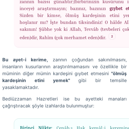
zannın bazısı günahtır;(birbirinizin kusûrunu 
inceye) araştırmayın; bazınız, bazınızı
gıybet e
Sizden bir kimse, ölmüş kardeşinin etini ye
hoşlanır mı? İşte bundan tiksindiniz! O hâlde Al
sakının! Şübhe yok ki Allah, Tevvâb (tevbeleri ço
2
eden)dir, Rahîm (çok merhamet eden)dir.
Bu ayet-i kerime,
zannın çoğundan sakınılmasını,
insanların kusurlarının araştırılmamasını ve özellikle bir
müminin diğer mümin kardeşini gıybet etmesini
"ölmüş
kardeşinin etini yemek"
gibi bir temsille
yasaklamaktadır.
Bediüzzaman Hazretleri ise bu ayetteki manaları
çağrıştıracak şöyle izahlarda bulunmuştur:
Birinci Nükte:
Cenâb-ı Hak kemâl-i keremin