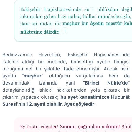
Eskişehir Hapishânesi’nde sû’-i ahlâkdan değil
sıkıntıdan gelen bazı nâhoş hâller münâsebetiyle,
dâir bir nükte ile
meşhur bir âyetin mestûr kal
1
nüktesine dâirdir.
Bediüzzaman Hazretleri, Eskişehir Hapishânesi’nde
kaleme aldığı bu metinde, bahsettiği ayetin hangisi
olduğunu net bir şekilde ifade etmemiştir. Ancak hem
ayetin
"meşhur"
olduğunu vurgulaması hem de
devamındaki izahında yani
"Birinci Nükte’de"
detaylandırdığı ahlaki hakikatlerden yola çıkarak bir
çıkarım yapacak olursak;
bu ayet kanaatimizce Hucurât
Suresi’nin 12. ayeti olabilir. Ayet şöyledir:
Ey îmân edenler!
Zannın çoğundan sakının!
Şübh