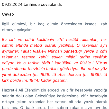
09.12.2024
tarihinde cevaplandı.
Cevap
İlgili cümleyi, bir kaç cümle öncesinden kısaca izah
etmeye çalışalım.
Bu sırlı ve cifirli kasîdenin cifrî hesâbî rakamları, her
satırın altında matbû‘ olarak yazılmış. O rakamlar ayrı
ayrıdırlar. Fakat Risâle-i Nûr’dan bahsettiği yerde o cifrî
rakamlar, resmen kabûl edilen mîlâdî tarihe tevâfuk
ediyor. Ve o tarihin târîh-i kabûlünü ve Risâle-i Nûr’un
perde altında tenvîrinin tarihini gösteriyor. Bin dokuz yüz
yirmi dokuzdan (m. 1929) tâ otuz dokuza (m. 1939), tâ
kırk dörde (m. 1944) kadar gösterir.
Hazret-i Ali Efendimizin ebced ve cifir hesabıyla yazdığı
sırlarla dolu olan Celcelûtiye kasidesinde, cifir hesabıyla
ortaya çıkan rakamlar her satırın altında yazılı olarak
basılmış. O baskılarda, her satırın rakamı ayrı ayrıdır.