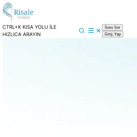
CTRL+K KISA YOLU İLE
Soru Sor
HIZLICA ARAYIN
Giriş Yap