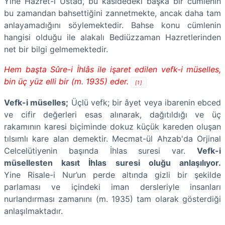
Yine Hazret-i Üstad, bu kasidedeki başka bir cümlenin
bu zamandan bahsettiğini zannetmekte, ancak daha tam
anlayamadığını söylemektedir. Bahse konu cümlenin
hangisi olduğu ile alakalı Bediüzzaman Hazretlerinden
net bir bilgi gelmemektedir.
Hem başta Sûre-i İhlâs ile işaret edilen vefk-i müselles,
bin üç yüz elli bir (m. 1935) eder.
[1]
Vefk-i müselles;
Üçlü vefk; bir âyet veya ibarenin ebced
ve cifir değerleri esas alınarak, dağıtıldığı ve üç
rakamının karesi biçiminde dokuz küçük kareden oluşan
tılsımlı kare alan demektir. Mecmat-ül Ahzab'da Orjinal
Celcelütiyenin başında İhlas suresi var.
Vefk-i
müsellesten kasıt İhlas suresi oluğu anlaşılıyor.
Yine Risale-i Nur’un perde altında gizli bir şekilde
parlaması ve içindeki iman dersleriyle insanları
nurlandırması zamanını (m. 1935) tam olarak gösterdiği
anlaşılmaktadır.