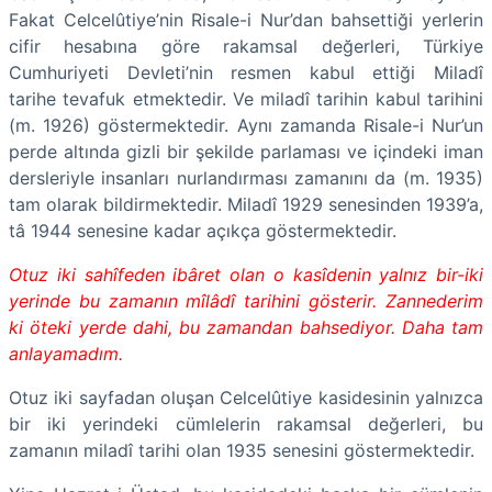
Fakat Celcelûtiye’nin Risale-i Nur’dan bahsettiği yerlerin
cifir hesabına göre rakamsal değerleri, Türkiye
Cumhuriyeti Devleti’nin resmen kabul ettiği Miladî
tarihe tevafuk etmektedir. Ve miladî tarihin kabul tarihini
(m. 1926) göstermektedir. Aynı zamanda Risale-i Nur’un
perde altında gizli bir şekilde parlaması ve içindeki iman
dersleriyle insanları nurlandırması zamanını da (m. 1935)
tam olarak bildirmektedir. Miladî 1929 senesinden 1939’a,
tâ 1944 senesine kadar açıkça göstermektedir.
Otuz iki sahîfeden ibâret olan o kasîdenin yalnız bir-iki
yerinde bu zamanın mîlâdî tarihini gösterir. Zannederim
ki öteki yerde dahi, bu zamandan bahsediyor. Daha tam
anlayamadım.
Otuz iki sayfadan oluşan Celcelûtiye kasidesinin yalnızca
bir iki yerindeki cümlelerin rakamsal değerleri, bu
zamanın miladî tarihi olan 1935 senesini göstermektedir.