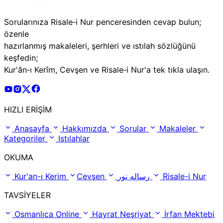
Sorularınıza Risale‑i Nur penceresinden cevap bulun;
özenle
hazırlanmış makaleleri, şerhleri ve ıstılah sözlüğünü
keşfedin;
Kur'ân‑ı Kerîm, Cevşen ve Risale‑i Nur'a tek tıkla ulaşın.
Risale Online Youtube Hesabı
Risale Online Instagram Hesabı
Risale Online X Hesabı
Risale Online Facebook Hesabı
HIZLI ERİŞİM
Anasayfa
Hakkımızda
Sorular
Makaleler
Kategoriler
Istılahlar
OKUMA
Kur'an-ı Kerim
Cevşen
رساله نور
Risale-i Nur
TAVSİYELER
Osmanlıca Online
Hayrat Neşriyat
İrfan Mektebi