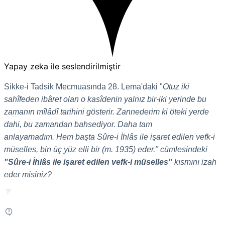
Yapay zeka ile seslendirilmiştir
Sikke-i Tadsik Mecmuasında 28. Lema'daki "
Otuz iki
sahîfeden ibâret olan o kasîdenin yalnız bir-iki yerinde bu
zamanın mîlâdî tarihini gösterir. Zannederim ki öteki yerde
dahi, bu zamandan bahsediyor. Daha tam
anlayamadım. Hem başta Sûre-i İhlâs ile işaret edilen vefk-i
müselles, bin üç yüz elli bir (m. 1935) eder." cümlesindeki
"Sûre-i İhlâs ile işaret edilen vefk-i müselles"
kısmını izah
eder misiniz?