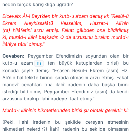
neden birçok karışıklığa uğradı?
Elcevab: Âl-i Beyt’den bir kutb-u a‘zam demiş ki: “Resûl-ü
Ekrem Aleyhissalâtü Vesselâm, Hazret-i Alî’nin
(ra) hilâfetini arzu etmiş. Fakat gāibden ona bildirilmiş
ki, murâd-ı İlâhî başkadır. O da arzusunu bırakıp murâd-ı
İlâhîye tâbi‘ olmuş.”
Cevaben:
Peygamber Efendimizin soyundan olan bir
kutb-u azam
(en büyük kutuplardan birisi) bu
[1]
konuda şöyle demiş: “Esasen Resul-i Ekrem (asm) Hz.
Ali’nin halifelikte birinci sırada olmasını arzu etmiş. Fakat
manevî cenahtan ona ilahî iradenin daha başka birini
istediği bildirilmiş. Peygamber Efendimiz (asm) da kendi
arzusunu bırakıp ilahî iradeye itaat etmiş.”
Murâd-ı İlâhînin hikmetlerinden birisi şu olmak gerektir ki:
(Peki, ilahî iradenin bu şekilde cereyan etmesinin
hikmetleri nelerdir?) İlahî iradenin bu şekilde olmasının