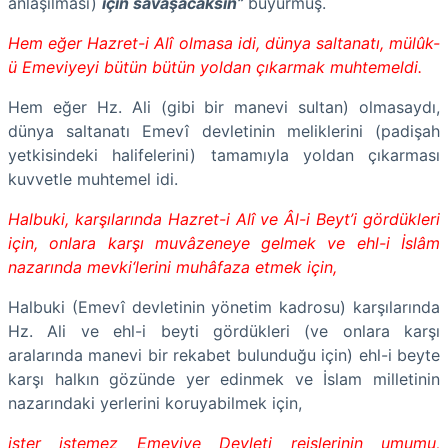
anlaşılması)
için savaşacaksın”
buyurmuş.
Hem eğer Hazret-i Alî olmasa idi, dünya saltanatı, mülûk-
ü Emeviyeyi bütün bütün yoldan çıkarmak muhtemeldi.
Hem eğer Hz. Ali (gibi bir manevi sultan) olmasaydı,
dünya saltanatı Emevî devletinin meliklerini (padişah
yetkisindeki halifelerini) tamamıyla yoldan çıkarması
kuvvetle muhtemel idi.
Halbuki, karşılarında Hazret-i Alî ve Âl-i Beyt’i gördükleri
için, onlara karşı muvâzeneye gelmek ve ehl-i İslâm
nazarında mevki‘lerini muhâfaza etmek için,
Halbuki (Emevî devletinin yönetim kadrosu) karşılarında
Hz. Ali ve ehl-i beyti gördükleri (ve onlara karşı
aralarında manevi bir rekabet bulunduğu için) ehl-i beyte
karşı halkın gözünde yer edinmek ve İslam milletinin
nazarındaki yerlerini koruyabilmek için,
ister istemez Emeviye Devleti reislerinin umumu,