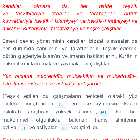
kendileri olmasa da, her halde teşvîk
ve tasvîbleriyle etbâ‘ları ve tarafdârları, bütün
kuvvetleriyle hakāik-i İslâmiyeyi ve hakāik-i îmâniyeyi ve
ahkâm-ı Kur’âniyeyi muhâfazaya ve neşre çalıştılar.
Emevî devlet yönetiminin kendileri bizzat olmasalar da
her durumda tabiilerini ve taraftarlarını teşvik ederek,
bütün güçleriyle İslam’ın ve imanın hakikatlerini, Kur’ân’ın
hükümlerini korumak ve yaymak için çalıştılar.
Yüz binlerle müctehidîn, muhakkikîn ve muhaddisîn-i
kâmilîn ve evliyâlar ve asfiyâlar yetiştirdiler.
(Teşvik edilen bu çalışmaların neticesi olarak) yüz
binlerce müçtehitleri,
en ince ayrıntısına kadar
[3]
hakikati araştıran yüksek âlimleri,
her biri
[4]
mükemmel olgunlukta bulunan hadîs âlimlerini,
evliya
ve asfiyaları
yetiştirdiler.
[5]
[6]