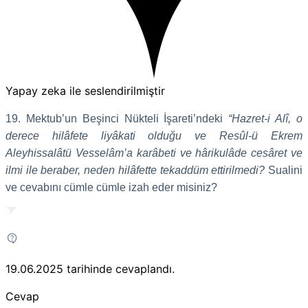
Yapay zeka ile seslendirilmiştir
19. Mektub’un Beşinci Nükteli İşareti’ndeki
“Hazret-i Alî, o
derece hilâfete liyâkati olduğu ve Resûl-ü Ekrem
Aleyhissalâtü Vesselâm’a karâbeti ve hârikulâde cesâret ve
ilmi ile beraber, neden hilâfette tekaddüm ettirilmedi?
Sualini
ve cevabını cümle cümle izah eder misiniz?
19.06.2025
tarihinde cevaplandı.
Cevap