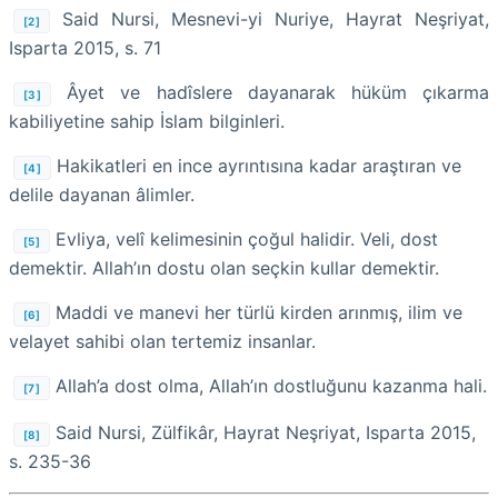
Said Nursi, Mesnevi-yi Nuriye, Hayrat Neşriyat,
[2]
Isparta 2015, s. 71
Âyet ve hadîslere dayanarak hüküm çıkarma
[3]
kabiliyetine sahip İslam bilginleri.
Hakikatleri en ince ayrıntısına kadar araştıran ve
[4]
delile dayanan âlimler.
Evliya, velî kelimesinin çoğul halidir. Veli, dost
[5]
demektir. Allah’ın dostu olan seçkin kullar demektir.
Maddi ve manevi her türlü kirden arınmış, ilim ve
[6]
velayet sahibi olan tertemiz insanlar.
Allah’a dost olma, Allah’ın dostluğunu kazanma hali.
[7]
Said Nursi, Zülfikâr, Hayrat Neşriyat, Isparta 2015,
[8]
s. 235-36