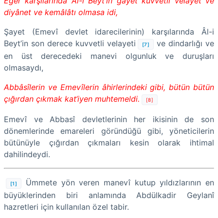
Eğer karşılarında Âl-i Beyt’in gayet kuvvetli velâyet ve
diyânet ve kemâlâtı olmasa idi,
Şayet (Emevî devlet idarecilerinin) karşılarında Âl-i
Beyt’in son derece kuvvetli velayeti
ve dindarlığı ve
[7]
en üst derecedeki manevi olgunluk ve duruşları
olmasaydı,
Abbâsîlerin ve Emevîlerin âhirlerindeki gibi, bütün bütün
çığırdan çıkmak kat‘iyen muhtemeldi.
[8]
Emevî ve Abbasî devletlerinin her ikisinin de son
dönemlerinde emareleri göründüğü gibi, yöneticilerin
bütünüyle çığırdan çıkmaları kesin olarak ihtimal
dahilindeydi.
Ümmete yön veren manevî kutup yıldızlarının en
[1]
büyüklerinden biri anlamında Abdülkadir Geylanî
hazretleri için kullanılan özel tabir.