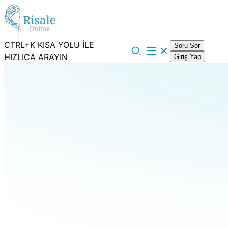
CTRL+K KISA YOLU İLE
Soru Sor
HIZLICA ARAYIN
Giriş Yap