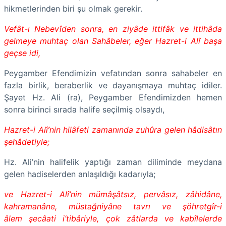
hikmetlerinden biri şu olmak gerekir.
Vefât-ı Nebevîden sonra, en ziyâde ittifâk ve ittihâda
gelmeye muhtaç olan Sahâbeler, eğer Hazret-i Alî başa
geçse idi,
Peygamber Efendimizin vefatından sonra sahabeler en
fazla birlik, beraberlik ve dayanışmaya muhtaç idiler.
Şayet Hz. Ali (ra), Peygamber Efendimizden hemen
sonra birinci sırada halife seçilmiş olsaydı,
Hazret-i Alî’nin hilâfeti zamanında zuhûra gelen hâdisâtın
şehâdetiyle;
Hz. Ali’nin halifelik yaptığı zaman diliminde meydana
gelen hadiselerden anlaşıldığı kadarıyla;
ve Hazret-i Alî’nin mümâşâtsız, pervâsız, zâhidâne,
kahramanâne, müstağniyâne tavrı ve şöhretgîr-i
âlem şecâati i‘tibâriyle, çok zâtlarda ve kabîlelerde