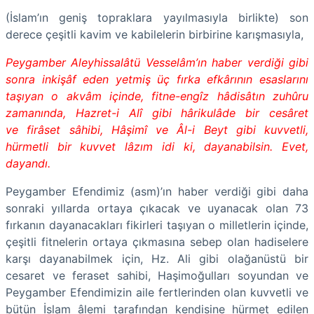
(İslam’ın geniş topraklara yayılmasıyla birlikte) son
derece çeşitli kavim ve kabilelerin birbirine karışmasıyla,
Peygamber Aleyhissalâtü Vesselâm’ın haber verdiği gibi
sonra inkişâf eden yetmiş üç fırka efkârının esaslarını
taşıyan o akvâm içinde, fitne-engîz hâdisâtın zuhûru
zamanında, Hazret-i Alî gibi hârikulâde bir cesâret
ve firâset sâhibi, Hâşimî ve Âl-i Beyt gibi kuvvetli,
hürmetli bir kuvvet lâzım idi ki, dayanabilsin. Evet,
dayandı.
Peygamber Efendimiz (asm)’ın haber verdiği gibi daha
sonraki yıllarda ortaya çıkacak ve uyanacak olan 73
fırkanın dayanacakları fikirleri taşıyan o milletlerin içinde,
çeşitli fitnelerin ortaya çıkmasına sebep olan hadiselere
karşı dayanabilmek için, Hz. Ali gibi olağanüstü bir
cesaret ve feraset sahibi, Haşimoğulları soyundan ve
Peygamber Efendimizin aile fertlerinden olan kuvvetli ve
bütün İslam âlemi tarafından kendisine hürmet edilen