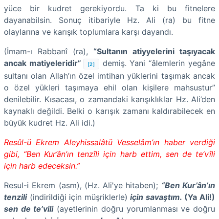
yüce bir kudret gerekiyordu. Ta ki bu fitnelere
dayanabilsin. Sonuç itibariyle Hz. Ali (ra) bu fitne
olaylarına ve karışık toplumlara karşı dayandı.
(İmam-ı Rabbanî (ra),
“Sultanın atiyyelerini taşıyacak
ancak matiyeleridir”
demiş. Yani “âlemlerin yegâne
[2]
sultanı olan Allah’ın özel imtihan yüklerini taşımak ancak
o özel yükleri taşımaya ehil olan kişilere mahsustur”
denilebilir. Kısacası, o zamandaki karışıklıklar Hz. Ali’den
kaynaklı değildi. Belki o karışık zamanı kaldırabilecek en
büyük kudret Hz. Ali idi.)
Resûl-ü Ekrem Aleyhissalâtü Vesselâm’ın haber verdiği
gibi, “Ben Kur’ân’ın tenzîli için harb ettim, sen de te’vîli
için harb edeceksin.”
Resul-i Ekrem (asm), (Hz. Ali'ye hitaben);
“Ben Kur’ân’ın
tenzili
(indirildiği için müşriklerle)
için savaştım.
(Ya Ali!)
sen de te’vili
(ayetlerinin doğru yorumlanması ve doğru