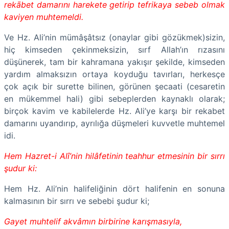
rekābet damarını harekete getirip tefrikaya sebeb olmak
kaviyen muhtemeldi.
Ve Hz. Ali’nin mümâşâtsız (onaylar gibi gözükmek)sizin,
hiç kimseden çekinmeksizin, sırf Allah’ın rızasını
düşünerek, tam bir kahramana yakışır şekilde, kimseden
yardım almaksızın ortaya koyduğu tavırları, herkesçe
çok açık bir surette bilinen, görünen şecaati (cesaretin
en mükemmel hali) gibi sebeplerden kaynaklı olarak;
birçok kavim ve kabilelerde Hz. Ali’ye karşı bir rekabet
damarını uyandırıp, ayrılığa düşmeleri kuvvetle muhtemel
idi.
Hem Hazret-i Alî’nin hilâfetinin teahhur etmesinin bir sırrı
şudur ki:
Hem Hz. Ali’nin halifeliğinin dört halifenin en sonuna
kalmasının bir sırrı ve sebebi şudur ki;
Gayet muhtelif akvâmın birbirine karışmasıyla,