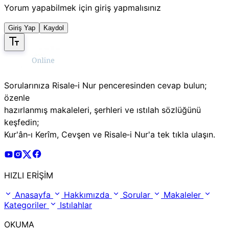
Yorum yapabilmek için giriş yapmalısınız
Giriş Yap
Kaydol
Sorularınıza Risale‑i Nur penceresinden cevap bulun;
özenle
hazırlanmış makaleleri, şerhleri ve ıstılah sözlüğünü
keşfedin;
Kur'ân‑ı Kerîm, Cevşen ve Risale‑i Nur'a tek tıkla ulaşın.
Risale Online Youtube Hesabı
Risale Online Instagram Hesabı
Risale Online X Hesabı
Risale Online Facebook Hesabı
HIZLI ERİŞİM
Anasayfa
Hakkımızda
Sorular
Makaleler
Kategoriler
Istılahlar
OKUMA