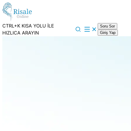
CTRL+K KISA YOLU İLE
Soru Sor
HIZLICA ARAYIN
Giriş Yap