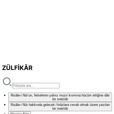
ZÜLFİKĀR
Risâle-i Nûr’un, felsefenin yalnız muzır kısmına hücûm ettiğine dâir
bir mektûb
Risâle-i Nûr hakkında gelecek i‘tirâzlara cevab olmak üzere yazılan
bir mektûb