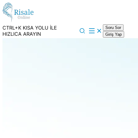
CTRL+K KISA YOLU İLE
Soru Sor
HIZLICA ARAYIN
Giriş Yap