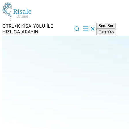
CTRL+K KISA YOLU İLE
Soru Sor
HIZLICA ARAYIN
Giriş Yap