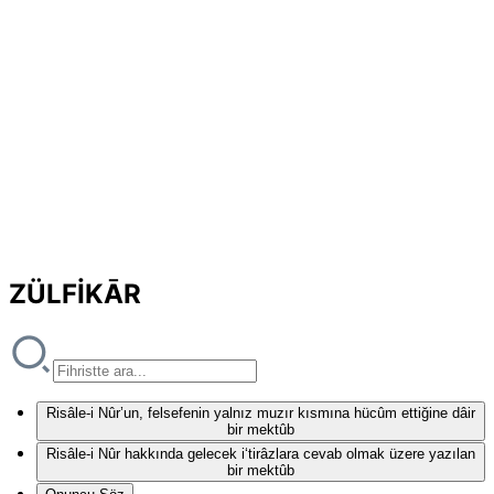
ZÜLFİKĀR
Risâle-i Nûr’un, felsefenin yalnız muzır kısmına hücûm ettiğine dâir
bir mektûb
Risâle-i Nûr hakkında gelecek i‘tirâzlara cevab olmak üzere yazılan
bir mektûb