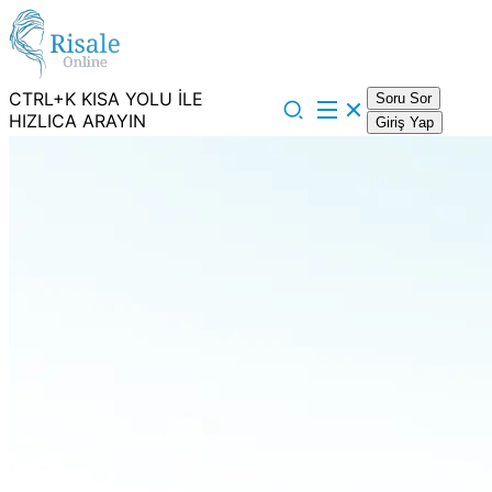
CTRL+K KISA YOLU İLE
Soru Sor
HIZLICA ARAYIN
Giriş Yap