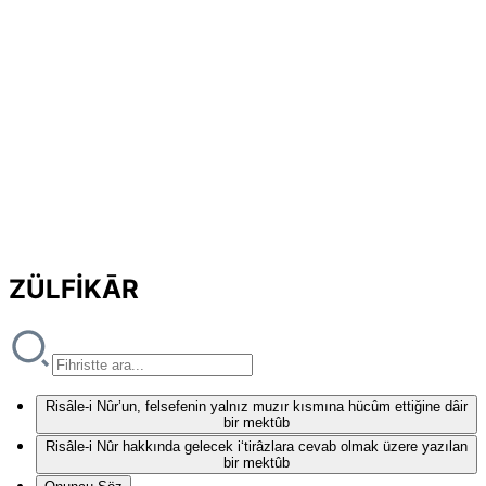
ZÜLFİKĀR
Risâle-i Nûr’un, felsefenin yalnız muzır kısmına hücûm ettiğine dâir
bir mektûb
Risâle-i Nûr hakkında gelecek i‘tirâzlara cevab olmak üzere yazılan
bir mektûb