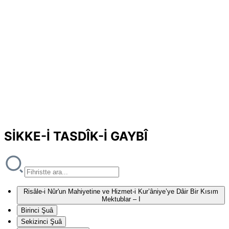
SİKKE-İ TASDÎK-İ GAYBÎ
Risâle-i Nûr'un Mahiyetine ve Hizmet-i Kur’âniye’ye Dâir Bir Kısım
Mektublar – I
Birinci Şuâ
Sekizinci Şuâ