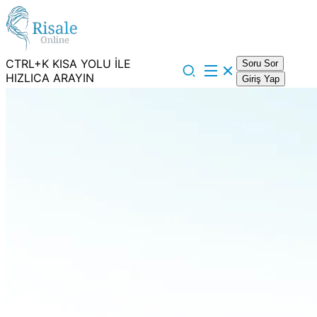
CTRL+K KISA YOLU İLE
Soru Sor
HIZLICA ARAYIN
Giriş Yap