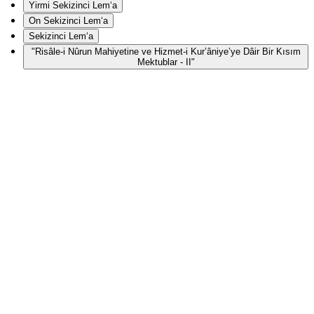
Yirmi Sekizinci Lem‘a
On Sekizinci Lem‘a
Sekizinci Lem‘a
"Risâle-i Nûrun Mahiyetine ve Hizmet-i Kur’âniye’ye Dâir Bir Kısım
Mektublar - II"