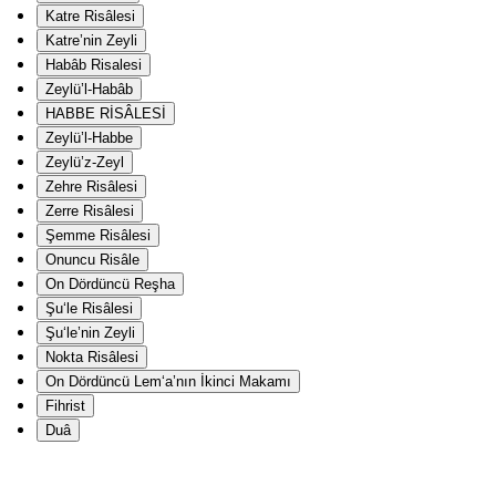
Katre Risâlesi
Katre’nin Zeyli
Habâb Risalesi
Zeylü’l-Habâb
HABBE RİSÂLESİ
Zeylü’l-Habbe
Zeylü’z-Zeyl
Zehre Risâlesi
Zerre Risâlesi
Şemme Risâlesi
Onuncu Risâle
On Dördüncü Reşha
Şu‘le Risâlesi
Şu‘le’nin Zeyli
Nokta Risâlesi
On Dördüncü Lem‘a’nın İkinci Makamı
Fihrist
Duâ