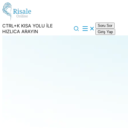
CTRL+K KISA YOLU İLE
Soru Sor
HIZLICA ARAYIN
Giriş Yap