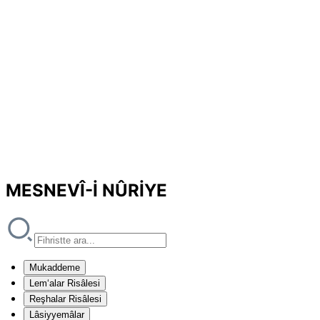
MESNEVÎ-İ NÛRİYE
Mukaddeme
Lem‘alar Risâlesi
Reşhalar Risâlesi
Lâsiyyemâlar