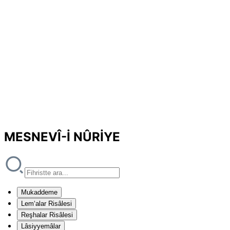
MESNEVÎ-İ NÛRİYE
Mukaddeme
Lem‘alar Risâlesi
Reşhalar Risâlesi
Lâsiyyemâlar