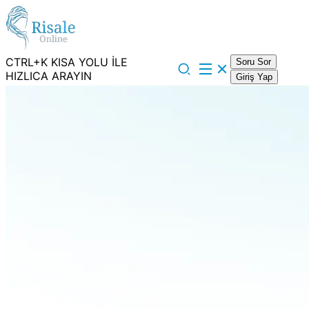
CTRL+K KISA YOLU İLE
Soru Sor
HIZLICA ARAYIN
Giriş Yap