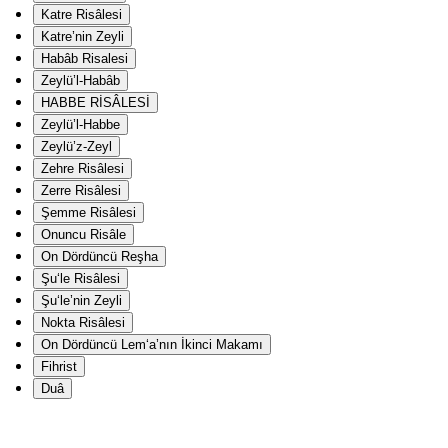
Katre Risâlesi
Katre’nin Zeyli
Habâb Risalesi
Zeylü’l-Habâb
HABBE RİSÂLESİ
Zeylü’l-Habbe
Zeylü’z-Zeyl
Zehre Risâlesi
Zerre Risâlesi
Şemme Risâlesi
Onuncu Risâle
On Dördüncü Reşha
Şu‘le Risâlesi
Şu‘le’nin Zeyli
Nokta Risâlesi
On Dördüncü Lem‘a’nın İkinci Makamı
Fihrist
Duâ