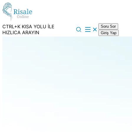
CTRL+K KISA YOLU İLE
Soru Sor
HIZLICA ARAYIN
Giriş Yap