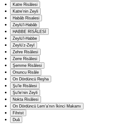
Katre Risâlesi
Katre’nin Zeyli
Habâb Risalesi
Zeylü’l-Habâb
HABBE RİSÂLESİ
Zeylü’l-Habbe
Zeylü’z-Zeyl
Zehre Risâlesi
Zerre Risâlesi
Şemme Risâlesi
Onuncu Risâle
On Dördüncü Reşha
Şu‘le Risâlesi
Şu‘le’nin Zeyli
Nokta Risâlesi
On Dördüncü Lem‘a’nın İkinci Makamı
Fihrist
Duâ