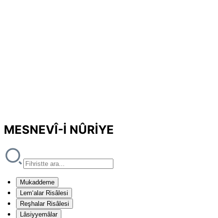
MESNEVÎ-İ NÛRİYE
Mukaddeme
Lem‘alar Risâlesi
Reşhalar Risâlesi
Lâsiyyemâlar