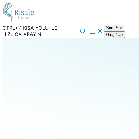
CTRL+K KISA YOLU İLE
Soru Sor
HIZLICA ARAYIN
Giriş Yap