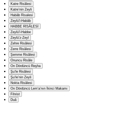
Katre Risâlesi
Katre’nin Zeyli
Habâb Risalesi
Zeylü’l-Habâb
HABBE RİSÂLESİ
Zeylü’l-Habbe
Zeylü’z-Zeyl
Zehre Risâlesi
Zerre Risâlesi
Şemme Risâlesi
Onuncu Risâle
On Dördüncü Reşha
Şu‘le Risâlesi
Şu‘le’nin Zeyli
Nokta Risâlesi
On Dördüncü Lem‘a’nın İkinci Makamı
Fihrist
Duâ