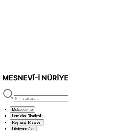
MESNEVÎ-İ NÛRİYE
Mukaddeme
Lem‘alar Risâlesi
Reşhalar Risâlesi
Lâsiyyemâlar