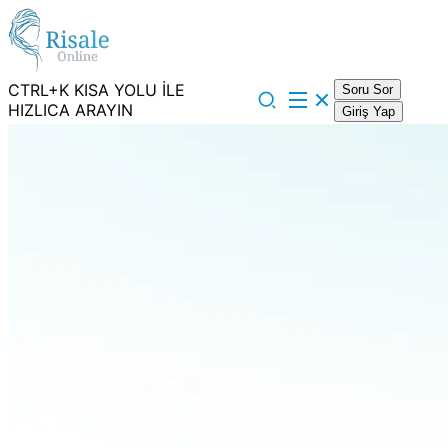
CTRL+K KISA YOLU İLE
Soru Sor
HIZLICA ARAYIN
Giriş Yap