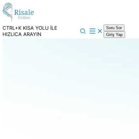
CTRL+K KISA YOLU İLE
Soru Sor
HIZLICA ARAYIN
Giriş Yap