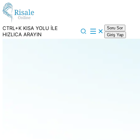
CTRL+K KISA YOLU İLE
Soru Sor
HIZLICA ARAYIN
Giriş Yap