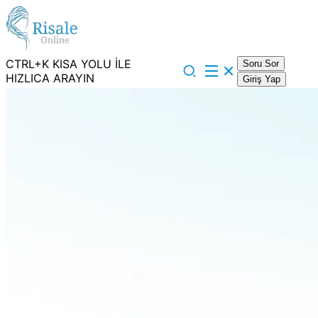
CTRL+K KISA YOLU İLE
Soru Sor
HIZLICA ARAYIN
Giriş Yap