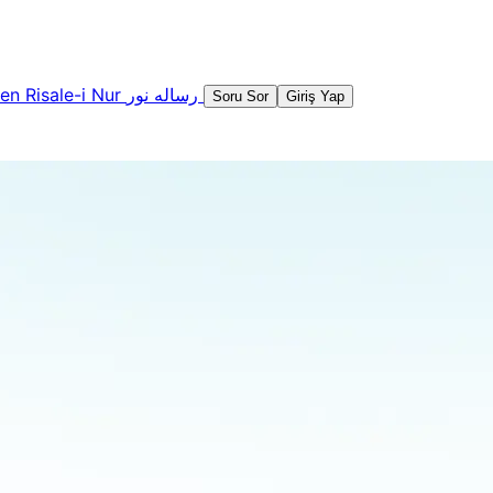
şen
Risale-i Nur
رساله نور
Soru Sor
Giriş Yap