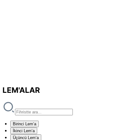
LEM'ALAR
Birinci Lem‘a
İkinci Lem‘a
Üçüncü Lem‘a