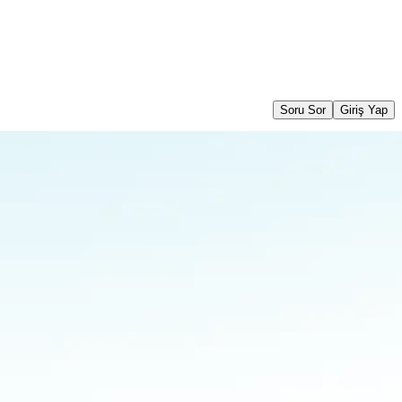
Soru Sor
Giriş Yap