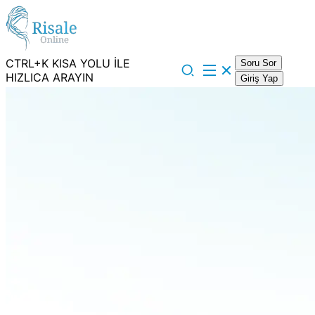
CTRL+K KISA YOLU İLE
Soru Sor
HIZLICA ARAYIN
Giriş Yap