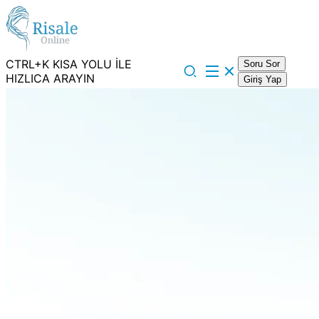
CTRL+K KISA YOLU İLE
Soru Sor
HIZLICA ARAYIN
Giriş Yap