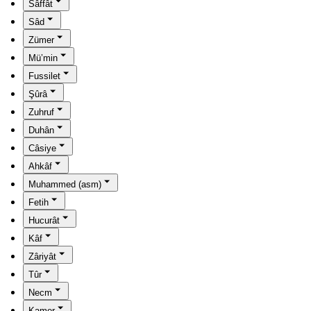
Sâffât
Sâd
Zümer
Mü’min
Fussilet
Şûrâ
Zuhruf
Duhân
Câsiye
Ahkâf
Muhammed (asm)
Fetih
Hucurât
Kâf
Zâriyât
Tûr
Necm
Kamer