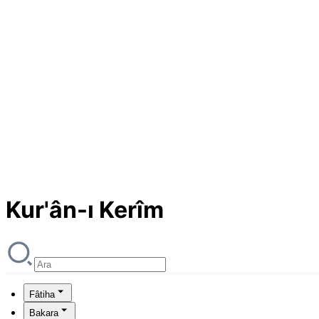
Kur'ân-ı Kerîm
Fâtiha
Bakara