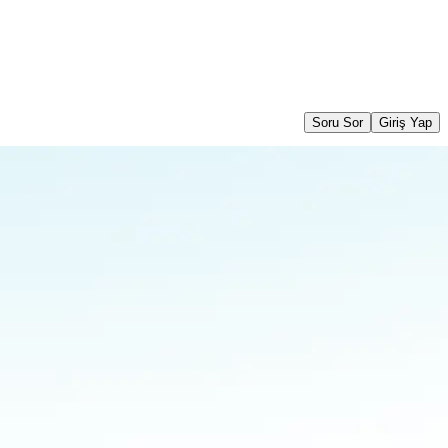
Soru Sor
Giriş Yap