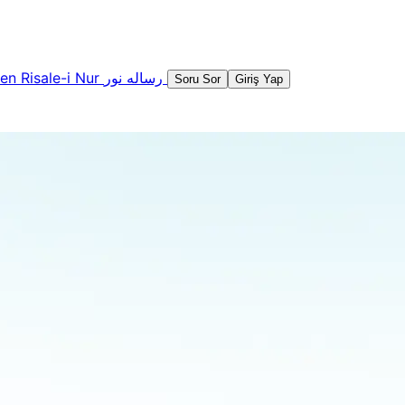
şen
Risale-i Nur
رساله نور
Soru Sor
Giriş Yap