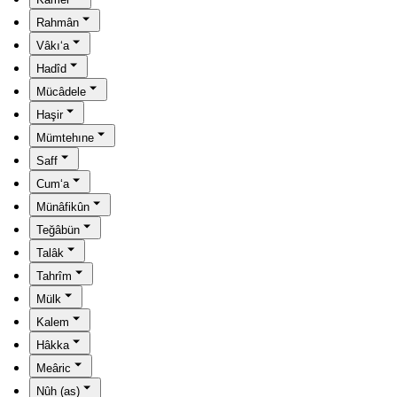
Rahmân
Vâkı‘a
Hadîd
Mücâdele
Haşir
Mümtehıne
Saff
Cum‘a
Münâfikûn
Teğâbün
Talâk
Tahrîm
Mülk
Kalem
Hâkka
Meâric
Nûh (as)