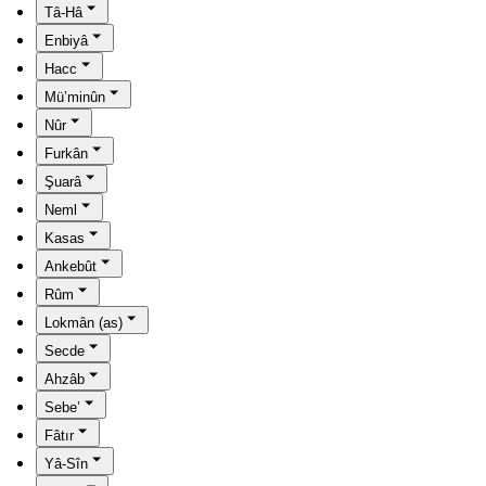
Tâ-Hâ
Enbiyâ
Hacc
Mü’minûn
Nûr
Furkân
Şuarâ
Neml
Kasas
Ankebût
Rûm
Lokmân (as)
Secde
Ahzâb
Sebe’
Fâtır
Yâ-Sîn