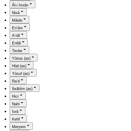
Âl-i İmrân
Nisâ
Mâide
En‘âm
A‘râf
Enfâl
Tevbe
Yûnus (as)
Hûd (as)
Yûsuf (as)
Ra‘d
İbrâhîm (as)
Hicr
Nahl
İsrâ
Kehf
Meryem