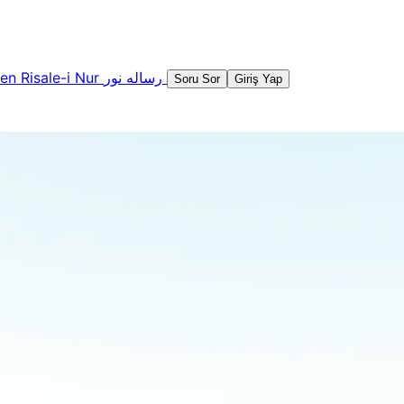
şen
Risale-i Nur
رساله نور
Soru Sor
Giriş Yap