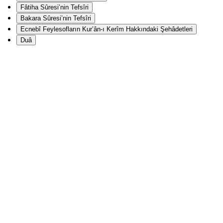
Fâtiha Sûresi’nin Tefsîri
Bakara Sûresi’nin Tefsîri
Ecnebî Feylesofların Kur’ân-ı Kerîm Hakkındaki Şehâdetleri
Duâ