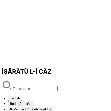
İŞÂRÂTÜ'L-İ'CÂZ
Tenbîh
İfâdetü’l-merâm
Kur’ân nedir? Ta‘rîfi nasıldır?