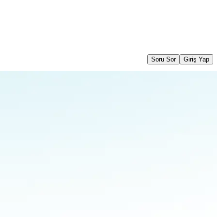
Soru Sor
Giriş Yap