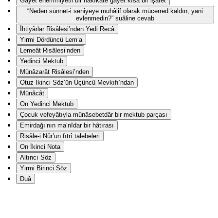
Gāyet ehemmiyetli bir hakîkate gāyet kısa bir işaret
“Neden sünnet-i seniyeye muhâlif olarak mücerred kaldın, yani
evlenmedin?” suâline cevab
İhtiyârlar Risâlesi’nden Yedi Recâ
Yirmi Dördüncü Lem‘a
Lemeât Risâlesi’nden
Yedinci Mektub
Münâzarât Risâlesi’nden
Otuz İkinci Söz’ün Üçüncü Mevkıfı’ndan
Münâcât
On Yedinci Mektub
Çocuk vefeyâtıyla münâsebetdâr bir mektub parçası
Emirdağı’nın ma‘nîdar bir hâtırası
Risâle-i Nûr’un fıtrî talebeleri
On İkinci Nota
Altıncı Söz
Yirmi Birinci Söz
Duâ