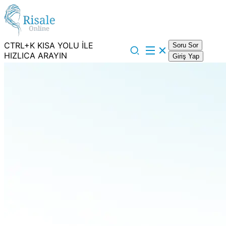
CTRL+K KISA YOLU İLE
Soru Sor
HIZLICA ARAYIN
Giriş Yap