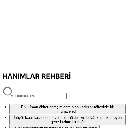
HANIMLAR REHBERİ
Ehl-i îmân âhiret hemşirelerim olan kadınlar tâifesiyle bir
muhâveredir
İhtiyâr kadınlara ehemmiyetli bir müjde.. ve bekâr kalmak isteyen
genç kızlara bir ihtâr