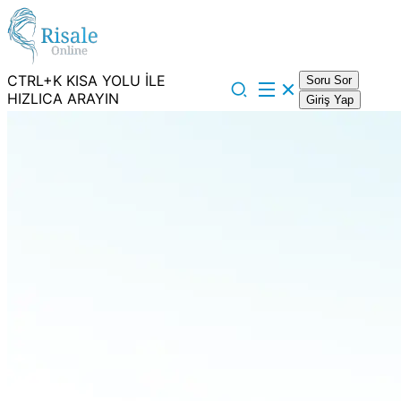
CTRL+K KISA YOLU İLE
Soru Sor
HIZLICA ARAYIN
Giriş Yap