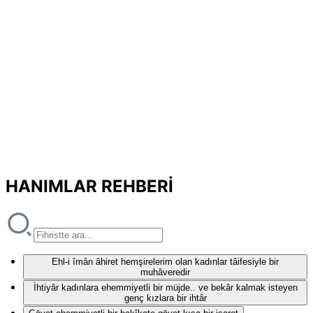
HANIMLAR REHBERİ
Ehl-i îmân âhiret hemşirelerim olan kadınlar tâifesiyle bir
muhâveredir
İhtiyâr kadınlara ehemmiyetli bir müjde.. ve bekâr kalmak isteyen
genç kızlara bir ihtâr