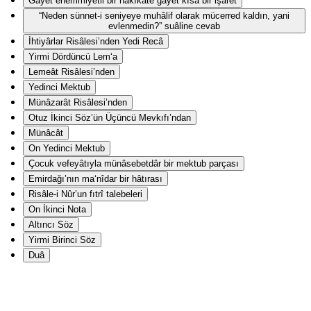
Gāyet ehemmiyetli bir hakîkate gāyet kısa bir işaret
“Neden sünnet-i seniyeye muhâlif olarak mücerred kaldın, yani
evlenmedin?” suâline cevab
İhtiyârlar Risâlesi’nden Yedi Recâ
Yirmi Dördüncü Lem‘a
Lemeât Risâlesi’nden
Yedinci Mektub
Münâzarât Risâlesi’nden
Otuz İkinci Söz’ün Üçüncü Mevkıfı’ndan
Münâcât
On Yedinci Mektub
Çocuk vefeyâtıyla münâsebetdâr bir mektub parçası
Emirdağı’nın ma‘nîdar bir hâtırası
Risâle-i Nûr’un fıtrî talebeleri
On İkinci Nota
Altıncı Söz
Yirmi Birinci Söz
Duâ