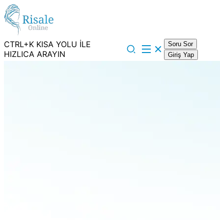
CTRL+K KISA YOLU İLE
Soru Sor
HIZLICA ARAYIN
Giriş Yap