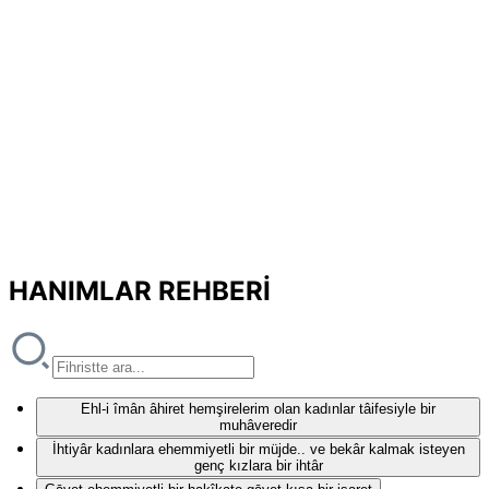
HANIMLAR REHBERİ
Ehl-i îmân âhiret hemşirelerim olan kadınlar tâifesiyle bir
muhâveredir
İhtiyâr kadınlara ehemmiyetli bir müjde.. ve bekâr kalmak isteyen
genç kızlara bir ihtâr