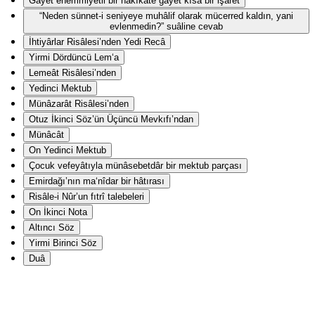
Gāyet ehemmiyetli bir hakîkate gāyet kısa bir işaret
“Neden sünnet-i seniyeye muhâlif olarak mücerred kaldın, yani
evlenmedin?” suâline cevab
İhtiyârlar Risâlesi’nden Yedi Recâ
Yirmi Dördüncü Lem‘a
Lemeât Risâlesi’nden
Yedinci Mektub
Münâzarât Risâlesi’nden
Otuz İkinci Söz’ün Üçüncü Mevkıfı’ndan
Münâcât
On Yedinci Mektub
Çocuk vefeyâtıyla münâsebetdâr bir mektub parçası
Emirdağı’nın ma‘nîdar bir hâtırası
Risâle-i Nûr’un fıtrî talebeleri
On İkinci Nota
Altıncı Söz
Yirmi Birinci Söz
Duâ