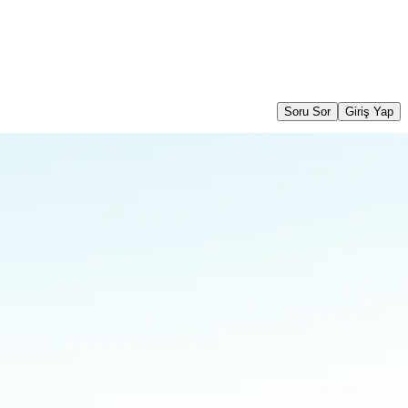
Soru Sor
Giriş Yap