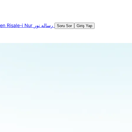
şen
Risale-i Nur
رساله نور
Soru Sor
Giriş Yap