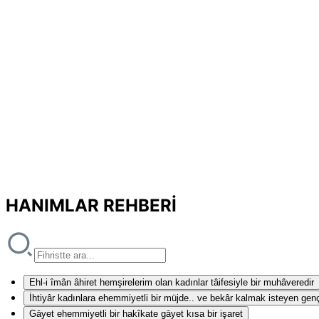
HANIMLAR REHBERİ
Ehl-i îmân âhiret hemşirelerim olan kadınlar tâifesiyle bir muhâveredir
İhtiyâr kadınlara ehemmiyetli bir müjde.. ve bekâr kalmak isteyen genç 
Gāyet ehemmiyetli bir hakîkate gāyet kısa bir işaret