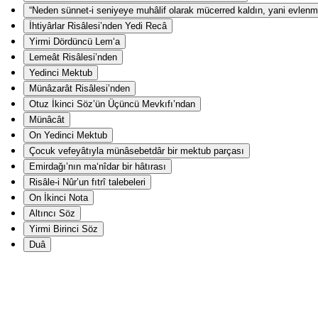
“Neden sünnet-i seniyeye muhâlif olarak mücerred kaldın, yani evlenm
İhtiyârlar Risâlesi’nden Yedi Recâ
Yirmi Dördüncü Lem‘a
Lemeât Risâlesi’nden
Yedinci Mektub
Münâzarât Risâlesi’nden
Otuz İkinci Söz’ün Üçüncü Mevkıfı’ndan
Münâcât
On Yedinci Mektub
Çocuk vefeyâtıyla münâsebetdâr bir mektub parçası
Emirdağı’nın ma‘nîdar bir hâtırası
Risâle-i Nûr’un fıtrî talebeleri
On İkinci Nota
Altıncı Söz
Yirmi Birinci Söz
Duâ