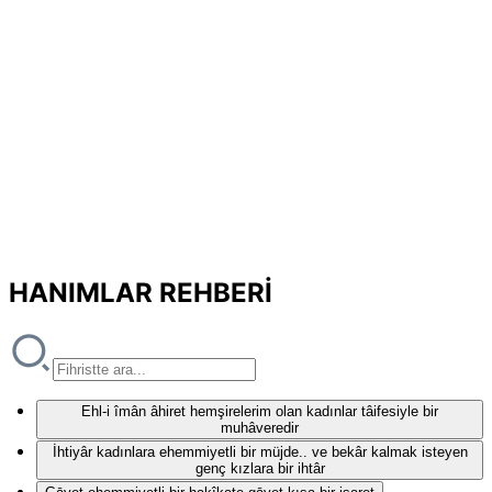
HANIMLAR REHBERİ
Ehl-i îmân âhiret hemşirelerim olan kadınlar tâifesiyle bir
muhâveredir
İhtiyâr kadınlara ehemmiyetli bir müjde.. ve bekâr kalmak isteyen
genç kızlara bir ihtâr