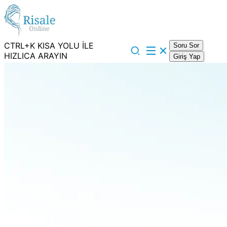
CTRL+K KISA YOLU İLE
Soru Sor
HIZLICA ARAYIN
Giriş Yap