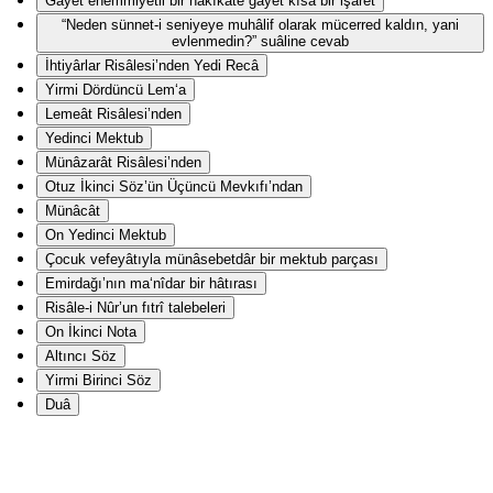
Gāyet ehemmiyetli bir hakîkate gāyet kısa bir işaret
“Neden sünnet-i seniyeye muhâlif olarak mücerred kaldın, yani
evlenmedin?” suâline cevab
İhtiyârlar Risâlesi’nden Yedi Recâ
Yirmi Dördüncü Lem‘a
Lemeât Risâlesi’nden
Yedinci Mektub
Münâzarât Risâlesi’nden
Otuz İkinci Söz’ün Üçüncü Mevkıfı’ndan
Münâcât
On Yedinci Mektub
Çocuk vefeyâtıyla münâsebetdâr bir mektub parçası
Emirdağı’nın ma‘nîdar bir hâtırası
Risâle-i Nûr’un fıtrî talebeleri
On İkinci Nota
Altıncı Söz
Yirmi Birinci Söz
Duâ