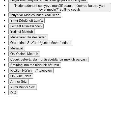
Gāyet ehemmiyetli bir hakîkate gāyet kısa bir işaret
“Neden sünnet-i seniyeye muhâlif olarak mücerred kaldın, yani
evlenmedin?” suâline cevab
İhtiyârlar Risâlesi’nden Yedi Recâ
Yirmi Dördüncü Lem‘a
Lemeât Risâlesi’nden
Yedinci Mektub
Münâzarât Risâlesi’nden
Otuz İkinci Söz’ün Üçüncü Mevkıfı’ndan
Münâcât
On Yedinci Mektub
Çocuk vefeyâtıyla münâsebetdâr bir mektub parçası
Emirdağı’nın ma‘nîdar bir hâtırası
Risâle-i Nûr’un fıtrî talebeleri
On İkinci Nota
Altıncı Söz
Yirmi Birinci Söz
Duâ