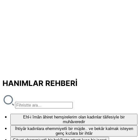
HANIMLAR REHBERİ
Ehl-i îmân âhiret hemşirelerim olan kadınlar tâifesiyle bir
muhâveredir
İhtiyâr kadınlara ehemmiyetli bir müjde.. ve bekâr kalmak isteyen
genç kızlara bir ihtâr