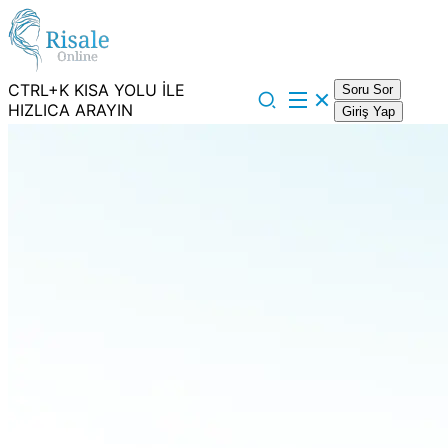
CTRL+K KISA YOLU İLE
Soru Sor
HIZLICA ARAYIN
Giriş Yap