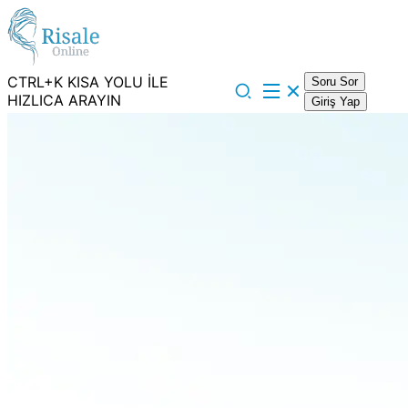
CTRL+K KISA YOLU İLE
Soru Sor
HIZLICA ARAYIN
Giriş Yap