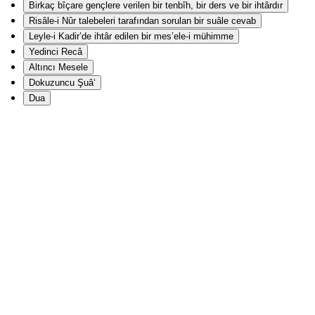
Birkaç bîçare gençlere verilen bir tenbîh, bir ders ve bir ihtârdır
Risâle-i Nûr talebeleri tarafından sorulan bir suâle cevab
Leyle-i Kadir’de ihtâr edilen bir mes’ele-i mühimme
Yedinci Recâ
Altıncı Mesele
Dokuzuncu Şuâ‘
Dua