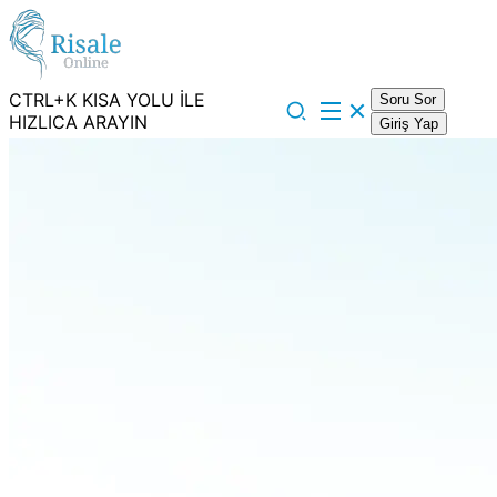
CTRL+K KISA YOLU İLE
Soru Sor
HIZLICA ARAYIN
Giriş Yap