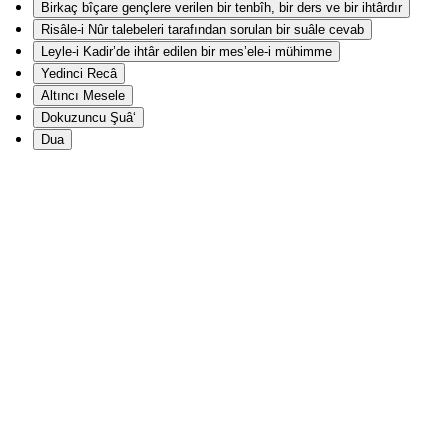
Birkaç bîçare gençlere verilen bir tenbîh, bir ders ve bir ihtârdır
Risâle-i Nûr talebeleri tarafından sorulan bir suâle cevab
Leyle-i Kadir’de ihtâr edilen bir mes’ele-i mühimme
Yedinci Recâ
Altıncı Mesele
Dokuzuncu Şuâ‘
Dua