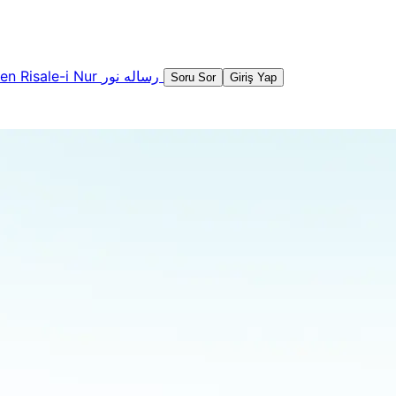
şen
Risale-i Nur
رساله نور
Soru Sor
Giriş Yap