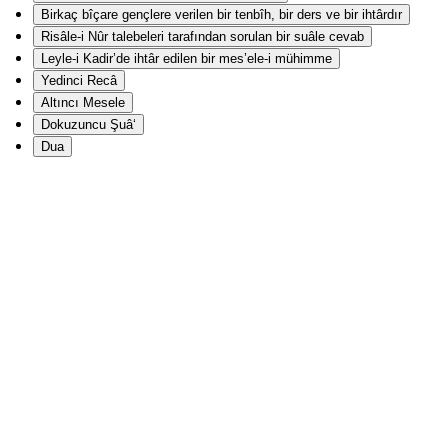
Birkaç bîçare gençlere verilen bir tenbîh, bir ders ve bir ihtârdır
Risâle-i Nûr talebeleri tarafından sorulan bir suâle cevab
Leyle-i Kadir’de ihtâr edilen bir mes’ele-i mühimme
Yedinci Recâ
Altıncı Mesele
Dokuzuncu Şuâ‘
Dua