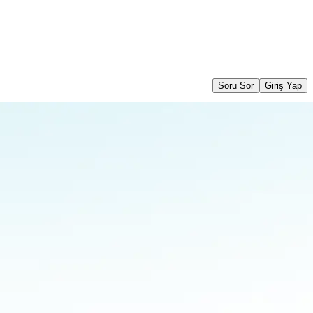
Soru Sor
Giriş Yap