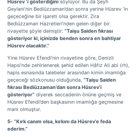
Hüsrev ’i gösterdiğini
söylüyor. Bu da Şeyh
Geylani’nin Bediüzzaman’dan sonra yerine Hüsrev ’in
geçeceğine bir işareti olsa gerektir. Zira
Bediüzzaman Hazretleri’nden gelen diğer bir
rivayette şöyle demiştir:
“Taişu Saiden fıkrası
gösteriyor ki, içinizde benden sonra en bahtiyar
Hüsrev olacaktır.”
Yine Hüsrev Efendi’nin rivayetine göre, Denizli
Hapsi’nde zehirlenerek şehid edilen Hâfız Ali abi (rh),
hapis esnasında talebeler arasından kimin imamlığa
geçeceği sözkonusu olduğunda,
“Taişu Saiden
fıkrası Bediüzzaman’dan sonra Hüsrev’i
gösteriyor”
diyerek seccadenin önüne geçmiş ve
Hüsrev Efendi’den başkasının imamlığa geçmesine
mani olmuştur.
5- “Kırk canım olsa, kırkını da Hüsrev’e feda
ederim.”