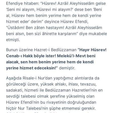
Efendiye hitaben: “Hüsrev! Azrâil Aleyhisselâm gelse
‘Seni mi alayım, Hüsrevi mi alayım?’ dese ben ‘Beni
al, Hüsrev hem benim yerime hem de kendi yerine
hizmet eder’ derim” deyince Hüsrev Efendi,
“Üstâdım! Ben zâten hastayım! Azrâil Aleyhisselâm
beni alsın, ben sizi âhirette karşılarım” diye mukabele
etmişti.
Bunun üzerine Hazret-i Bedîüzzaman
“Hayır Hüsrev!
Cenab-ı Hakk böyle ister! Melekü’l-Mevt beni
alacak, sen hem benim yerime hem de kendi
yerine hizmet edeceksin!”
demiştir.
Aşağıda Risale-i Nur’dan yaptığımız alıntılarda da
görüleceği üzere, yüksek ahlakı, ihlası, tevazuu,
sadakati, hizmeti ile Bediüzzaman Hazretleri’nin en
sevdiği talebesi olmak şerefine yükselmiş olan
Hüsrev Efendi’nin bu rivayetinin doğruluğundan
hiçbir Nur Talebesi’nin şüphe etmemesi gerekir.