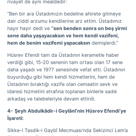
rivayet de aynı mealdedir:
“Ben bir ara Üstadımızın bedeline ahirete gitmeye
dair ciddi arzumu kendilerine arz ettim. Üstadımız
hayır hayır dedi ve
“sen benden sonra on beş yirmi
sene daha yaşayacaksın ve hem kendi vazifeni,
hem de benim vazifemi yapacaksın
demişlerdi.”
Hüsrev Efendi tam da Üstadının kerametle haber
verdiği gibi, 15-20 senenin tam ortası olan 17 sene
daha yaşadı ve 1977 senesinde vefat etti. Üstadının
buyurduğu gibi hem kendi hizmetlerini, hem de
Üstadının bıraktığı vazife olan cemaatin sevk ve
idaresi hizmetini etrafına toplanan binlerle sadık
arkadaş ve talebeleriyle devam ettirdi.
4-
Şeyh Abdulkâdir-i Geylânî’nin Hüsrev Efendi’ye
İşareti:
Sikke-i Tasdik-i Gaybî Mecmuası’nda Sekizinci Lem’a