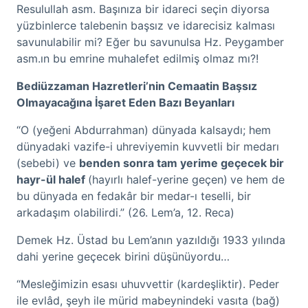
Resulullah asm. Başınıza bir idareci seçin diyorsa
yüzbinlerce talebenin başsız ve idarecisiz kalması
savunulabilir mi? Eğer bu savunulsa Hz. Peygamber
asm.ın bu emrine muhalefet edilmiş olmaz mı?!
Bediüzzaman Hazretleri’nin Cemaatin Başsız
Olmayacağına İşaret Eden Bazı Beyanları
“O (yeğeni Abdurrahman) dünyada kalsaydı; hem
dünyadaki vazife-i uhreviyemin kuvvetli bir medarı
(sebebi) ve
benden sonra tam yerime geçecek bir
hayr-ül halef
(hayırlı halef-yerine geçen)
ve hem de
bu dünyada en fedakâr bir medar-ı teselli, bir
arkadaşım olabilirdi.” (26. Lem’a, 12. Reca)
Demek Hz. Üstad bu Lem’anın yazıldığı 1933 yılında
dahi yerine geçecek birini düşünüyordu…
“Mesleğimizin esası uhuvvettir (kardeşliktir). Peder
ile evlâd, şeyh ile mürid mabeynindeki vasıta (bağ)