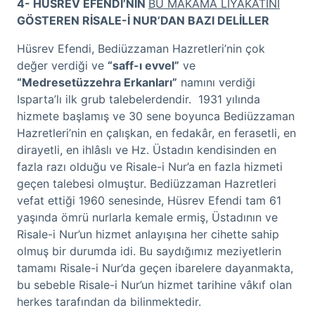
4- HÜSREV EFENDİ’NİN
BU MAKAMA LİYAKATİNİ
GÖSTEREN RİSALE-İ NUR’DAN BAZI DELİLLER
Hüsrev Efendi, Bediüzzaman Hazretleri’nin çok
değer verdiği ve
“saff-ı evvel”
ve
“Medresetüzzehra Erkanları”
namını verdiği
Isparta’lı ilk grub talebelerdendir. 1931 yılında
hizmete başlamış ve 30 sene boyunca Bediüzzaman
Hazretleri’nin en çalışkan, en fedakâr, en ferasetli, en
dirayetli, en ihlâslı ve Hz. Üstadın kendisinden en
fazla razı olduğu ve Risale-i Nur’a en fazla hizmeti
geçen talebesi olmuştur. Bediüzzaman Hazretleri
vefat ettiği 1960 senesinde, Hüsrev Efendi tam 61
yaşında ömrü nurlarla kemale ermiş, Üstadının ve
Risale-i Nur’un hizmet anlayışına her cihette sahip
olmuş bir durumda idi. Bu saydığımız meziyetlerin
tamamı Risale-i Nur’da geçen ibarelere dayanmakta,
bu sebeble Risale-i Nur’un hizmet tarihine vâkıf olan
herkes tarafından da bilinmektedir.