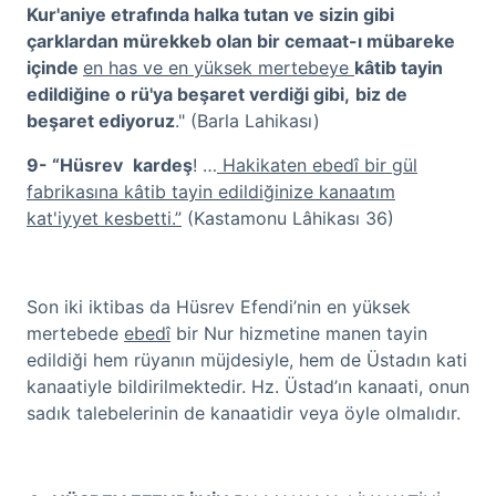
Kur'aniye etrafında halka tutan ve sizin gibi
çarklardan mürekkeb olan
bir cemaat-ı mübareke
içinde
en has ve en yüksek mertebeye
kâtib tayin
edildiğine o rü'ya beşaret verdiği gibi,
biz de
beşaret ediyoruz
." (Barla Lahikası)
9- “Hüsrev
kardeş
! …
Hakikaten ebedî bir gül
fabrikasına kâtib tayin edildiğinize kanaatım
kat'iyyet kesbetti.”
(Kastamonu Lâhikası 36)
Son iki iktibas da Hüsrev Efendi’nin en yüksek
mertebede
ebedî
bir Nur hizmetine manen tayin
edildiği hem rüyanın müjdesiyle, hem de Üstadın kati
kanaatiyle bildirilmektedir. Hz. Üstad’ın kanaati, onun
sadık talebelerinin de kanaatidir veya öyle olmalıdır.