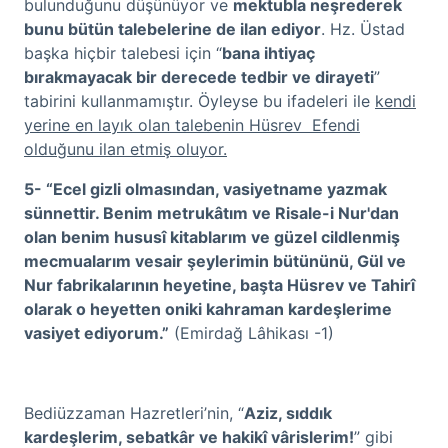
bulunduğunu düşünüyor ve
mektubla neşrederek
bunu bütün talebelerine de ilan ediyor
. Hz. Üstad
başka hiçbir talebesi için “
bana ihtiyaç
bırakmayacak bir derecede
tedbir ve dirayeti
”
tabirini kullanmamıştır. Öyleyse bu ifadeleri ile
kendi
yerine en layık olan talebenin Hüsrev Efendi
olduğunu ilan etmiş oluyor.
5- “Ecel gizli olmasından, vasiyetname yazmak
sünnettir. Benim metrukâtım ve Risale-i Nur'dan
olan benim hususî kitablarım ve güzel cildlenmiş
mecmualarım vesair şeylerimin bütününü, Gül ve
Nur fabrikalarının heyetine, başta Hüsrev ve Tahirî
olarak o heyetten oniki kahraman kardeşlerime
vasiyet ediyorum.”
(Emirdağ Lâhikası -1)
Bediüzzaman Hazretleri’nin, “
Aziz, sıddık
kardeşlerim, sebatkâr ve hakikî vârislerim!
” gibi