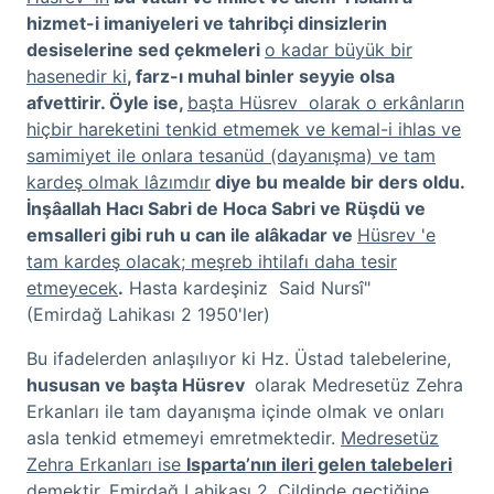
hizmet-i imaniyeleri ve tahribçi dinsizlerin
desiselerine sed çekmeleri
o kadar büyük bir
hasenedir ki
, farz-ı muhal binler seyyie olsa
afvettirir. Öyle ise,
başta Hüsrev olarak o erkânların
hiçbir hareketini tenkid etmemek ve kemal-i ihlas ve
samimiyet ile onlara tesanüd (dayanışma) ve tam
kardeş olmak lâzımdır
diye bu mealde bir ders oldu.
İnşâallah Hacı Sabri de Hoca Sabri ve Rüşdü ve
emsalleri gibi ruh u can ile alâkadar ve
Hüsrev 'e
tam kardeş olacak; meşreb ihtilafı daha tesir
etmeyecek
.
Hasta kardeşiniz Said Nursî"
(Emirdağ Lahikası 2 1950'ler)
Bu ifadelerden anlaşılıyor ki Hz. Üstad talebelerine,
hususan ve başta Hüsrev
olarak Medresetüz Zehra
Erkanları ile tam dayanışma içinde olmak ve onları
asla tenkid etmemeyi emretmektedir.
Medresetüz
Zehra Erkanları ise
Isparta’nın ileri gelen talebeleri
demektir.
Emirdağ Lahikası 2. Cildinde geçtiğine