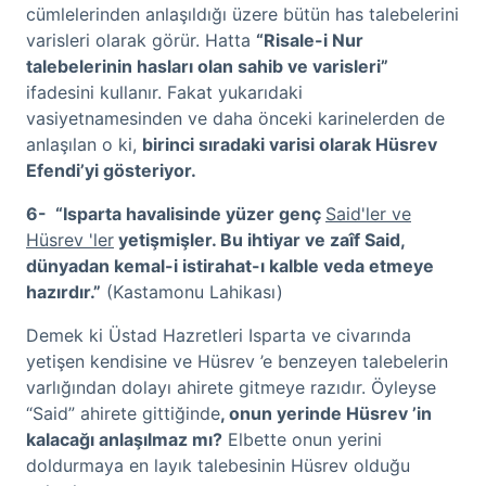
cümlelerinden anlaşıldığı üzere bütün has talebelerini
varisleri olarak görür. Hatta
“Risale-i Nur
talebelerinin hasları olan sahib ve varisleri”
ifadesini kullanır. Fakat yukarıdaki
vasiyetnamesinden ve daha önceki karinelerden de
anlaşılan o ki,
birinci sıradaki varisi olarak Hüsrev
Efendi’yi gösteriyor.
6-
“Isparta havalisinde yüzer genç
Said'ler ve
Hüsrev 'ler
yetişmişler. Bu ihtiyar ve zaîf Said,
dünyadan kemal-i istirahat-ı kalble veda etmeye
hazırdır.”
(Kastamonu Lahikası)
Demek ki Üstad Hazretleri Isparta ve civarında
yetişen kendisine ve Hüsrev ’e benzeyen talebelerin
varlığından dolayı ahirete gitmeye razıdır. Öyleyse
“Said” ahirete gittiğinde
, onun yerinde Hüsrev ’in
kalacağı anlaşılmaz mı?
Elbette onun yerini
doldurmaya en layık talebesinin Hüsrev olduğu