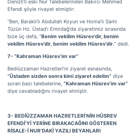
Denizli’li eski Nur Talebelerinden Bakırcı Mehmed
Efendi şöyle rivayet etmiştir:
“Ben, Baraklı’lı Abdullah Koyun ve Homa’lı Sami
Tüzün Hz. Üstad’ı Emirdağ’da ziyaretimiz sırasında
bize üç defa, “
Benim vekilim Hüsrev’dir, benim
vekilim Hüsrev’dir, benim vekilim Hüsrev’dir.
” dedi.
7- “Kahraman Hüsrev’im var”
Bediüzzaman Hazretleri’ni ziyaret esnasında,
“Üstadım sizden sonra kimi ziyaret edelim”
diye
soran bazı talebelerine,
“Kahraman Hüsrev’im var”
diye cevabladığını rivayet etmiştir.
3- BEDİÜZZAMAN HAZRETLERİ’NİN HÜSREV
EFENDİ’Yİ YERİNE BIRAKACAĞINI GÖSTEREN
RİSALE-İ NUR’DAKİ YAZILI BEYANLARI