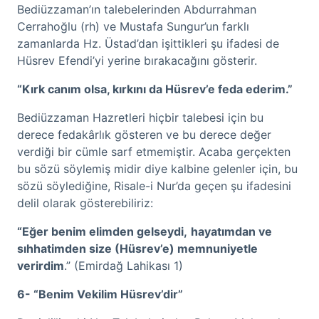
Bediüzzaman’ın talebelerinden Abdurrahman
Cerrahoğlu (rh) ve Mustafa Sungur’un farklı
zamanlarda Hz. Üstad’dan işittikleri şu ifadesi de
Hüsrev Efendi’yi yerine bırakacağını gösterir.
“Kırk canım olsa, kırkını da Hüsrev’e feda ederim.”
Bediüzzaman Hazretleri hiçbir talebesi için bu
derece fedakârlık gösteren ve bu derece değer
verdiği bir cümle sarf etmemiştir. Acaba gerçekten
bu sözü söylemiş midir diye kalbine gelenler için, bu
sözü söylediğine, Risale-i Nur’da geçen şu ifadesini
delil olarak gösterebiliriz:
“Eğer benim elimden gelseydi,
hayatımdan ve
sıhhatimden size (Hüsrev’e) memnuniyetle
verirdim
.” (Emirdağ Lahikası 1)
6- “Benim Vekilim Hüsrev’dir”