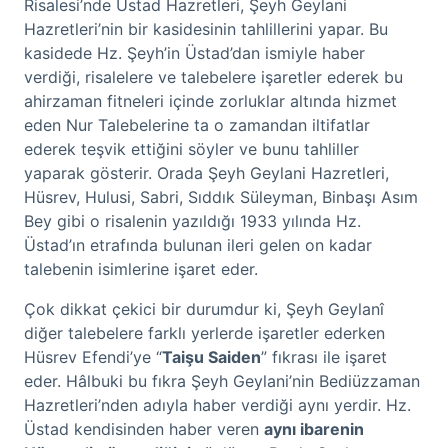
Risalesi’nde Üstad Hazretleri, Şeyh Geylani
Hazretleri’nin bir kasidesinin tahlillerini yapar. Bu
kasidede Hz. Şeyh’in Üstad’dan ismiyle haber
verdiği, risalelere ve talebelere işaretler ederek bu
ahirzaman fitneleri içinde zorluklar altında hizmet
eden Nur Talebelerine ta o zamandan iltifatlar
ederek teşvik ettiğini söyler ve bunu tahliller
yaparak gösterir. Orada Şeyh Geylani Hazretleri,
Hüsrev, Hulusi, Sabri, Sıddık Süleyman, Binbaşı Asım
Bey gibi o risalenin yazıldığı 1933 yılında Hz.
Üstad’ın etrafında bulunan ileri gelen on kadar
talebenin isimlerine işaret eder.
Çok dikkat çekici bir durumdur ki, Şeyh Geylanî
diğer talebelere farklı yerlerde işaretler ederken
Hüsrev Efendi’ye “
Taişu Saiden
” fıkrası ile işaret
eder. Hâlbuki bu fıkra Şeyh Geylani’nin Bediüzzaman
Hazretleri’nden adıyla haber verdiği aynı yerdir. Hz.
Üstad kendisinden haber veren
aynı ibarenin