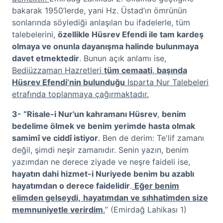
bakarak 1950’lerde, yani Hz. Üstad’ın ömrünün
sonlarında söylediği anlaşılan bu ifadelerle, tüm
talebelerini,
özellikle Hüsrev Efendi ile tam kardeş
olmaya ve onunla dayanışma halinde bulunmaya
davet etmektedir
. Bunun açık anlamı ise,
Bediüzzaman Hazretleri
tüm cemaati
,
başında
Hüsrev Efendi’nin bulunduğu
Isparta Nur Talebeleri
etrafında toplanmaya çağırmaktadır.
3- “Risale-i Nur'un kahramanı Hüsrev
,
benim
bedelime ölmek ve benim yerimde hasta olmak
samimî ve ciddî istiyor
. Ben de derim: Te'lif zamanı
değil, şimdi neşir zamanıdır. Senin yazın, benim
yazımdan ne derece ziyade ve neşre faideli ise,
hayatın dahi hizmet-i Nuriyede benim bu azablı
hayatımdan o derece faidelidir
.
Eğer benim
elimden gelseydi,
hayatımdan ve sıhhatimden size
memnuniyetle verirdim
.
” (Emirdağ Lahikası 1)