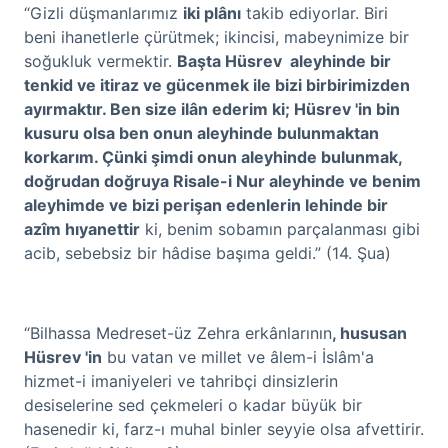
“Gizli düşmanlarımız
iki plânı
takib ediyorlar. Biri
beni ihanetlerle çürütmek; ikincisi, mabeynimize bir
soğukluk vermektir.
Başta Hüsrev aleyhinde bir
tenkid ve itiraz ve gücenmek ile bizi birbirimizden
ayırmaktır. Ben size ilân ederim ki; Hüsrev 'in bin
kusuru olsa ben onun aleyhinde bulunmaktan
korkarım. Çünki şimdi onun aleyhinde bulunmak,
doğrudan doğruya Risale-i Nur aleyhinde ve benim
aleyhimde ve bizi perişan edenlerin lehinde bir
azîm hıyanettir
ki, benim sobamın parçalanması gibi
acib, sebebsiz bir hâdise başıma geldi.” (14. Şua)
“Bilhassa Medreset-üz Zehra erkânlarının
, hususan
Hüsrev 'in
bu vatan ve millet ve âlem-i İslâm'a
hizmet-i imaniyeleri ve tahribçi dinsizlerin
desiselerine sed çekmeleri o kadar büyük bir
hasenedir ki, farz-ı muhal binler seyyie olsa afvettirir.