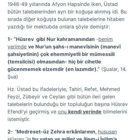
1948-49 yıllarında Afyon Hapsinde iken, Üstad
bütün talebelerinden ayrı bir koğuşa alınmış idi. Bu
sırada diğer koğuşta bulunan talebelerine hitaben
yazdığı bir mektubda onlara şöyle demiştir:
1- “Hüsrev gibi
Nur kahramanından
-
benim
yerimde
ve Nur'un şahs-ı manevîsinin (manevî
şahsiyetinin) çok ehemmiyetli bir
mümessili
(temsilcisi) olmasından- hiç bir cihetle
gücenmemek
elzemdir
(en lazımdır).”
(Şualar, 14.
Şua)
Hz. Üstad bu ifadeleriyle, Tahiri, Refet, Mehmed
Feyzi, Zübeyir ve Ceylan gibi bütün ileri gelen
talebelerin bulunduğu bir topluluğun başına Hüsrev
Efendi’yi geçirmiş ve
onu
kendi yerinde
bilmelerini
istemiştir.
2-
“
Medreset-üz Zehra erkânlarının,
hususan
Hüsrev 'in
bu vatan ve millet ve âlem-i İslâm'a