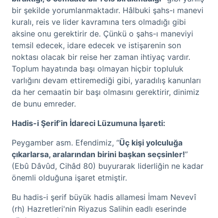
bir şekilde yorumlanmaktadır. Hâlbuki şahs-ı manevi
kuralı, reis ve lider kavramına ters olmadığı gibi
aksine onu gerektirir de. Çünkü o şahs-ı maneviyi
temsil edecek, idare edecek ve istişarenin son
noktası olacak bir reise her zaman ihtiyaç vardır.
Toplum hayatında başı olmayan hiçbir topluluk
varlığını devam ettiremediği gibi, yaradılış kanunları
da her cemaatin bir başı olmasını gerektirir, dinimiz
de bunu emreder.
Hadis-i Şerif’in İdareci Lüzumuna İşareti:
Peygamber asm. Efendimiz, “
Üç kişi yolculuğa
çıkarlarsa, aralarından birini başkan seçsinler!
”
(Ebû Dâvûd, Cihâd 80) buyurarak liderliğin ne kadar
önemli olduğuna işaret etmiştir.
Bu hadis-i şerif büyük hadis allamesi İmam Nevevî
(rh) Hazretleri'nin Riyazus Salihin eadlı eserinde