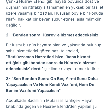
Çünkü Hüsrev Efendi gibi hayatı boyunca dost ve
düşmanının ittifakıyla tamamen en yüksek bir fazilet
üzere yaşamış bir zattan, Hususan böyle bir konuda
hilaf-ı hakikat bir beyan sudur etmesi asla mümkün
değildir.
2-
“
Benden sonra Hüsrev ’e hizmet edeceksiniz.
Bir kısmı bu gün hayatta olan ve yakınında bulunup
şahsi hizmetlerini gören bazı talebeleri,
“Bediüzzaman Hazretleri bize,
‘
bana hizmet
ettiğiniz gibi benden sonra da Hüsrev’e hizmet
edeceksiniz'
derdi”
şeklinde rivayet etmektedirler.
3-
“
Sen Benden Sonra On Beş Yirmi Sene Daha
Yaşayacaksın Ve Hem Kendi Vazifeni, Hem De
Benim Vazifemi Yapacaksın”
Abdülkâdir Badıllı’nın Mufassal Tarihçe-i Hayat
kitabında geçen ve Hüsrev Efendi’den yapılan şu