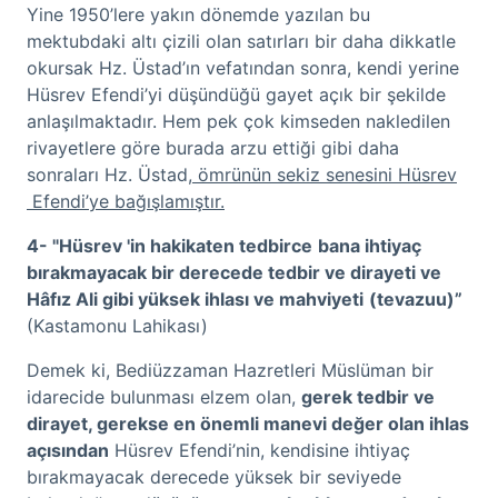
Yine 1950’lere yakın dönemde yazılan bu
mektubdaki altı çizili olan satırları bir daha dikkatle
okursak Hz. Üstad’ın vefatından sonra, kendi yerine
Hüsrev Efendi’yi düşündüğü gayet açık bir şekilde
anlaşılmaktadır. Hem pek çok kimseden nakledilen
rivayetlere göre burada arzu ettiği gibi daha
sonraları Hz. Üstad
, ömrünün sekiz senesini Hüsrev
Efendi’ye bağışlamıştır.
4- "Hüsrev 'in hakikaten tedbirce
bana ihtiyaç
bırakmayacak bir derecede
tedbir ve dirayeti ve
Hâfız Ali gibi
yüksek ihlası ve mahviyeti
(tevazuu)”
(Kastamonu Lahikası)
Demek ki, Bediüzzaman Hazretleri Müslüman bir
idarecide bulunması elzem olan,
gerek tedbir ve
dirayet, gerekse en önemli manevi değer olan ihlas
açısından
Hüsrev Efendi’nin, kendisine ihtiyaç
bırakmayacak derecede yüksek bir seviyede