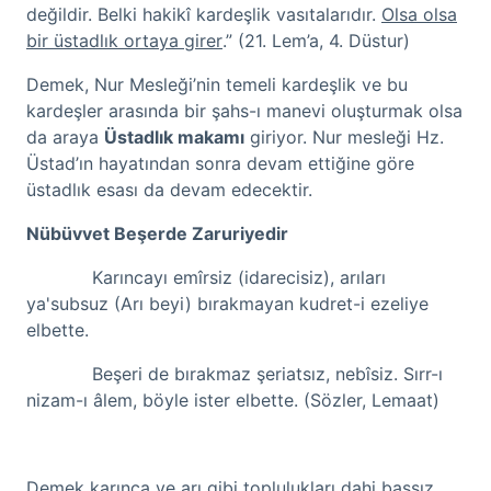
değildir. Belki hakikî kardeşlik vasıtalarıdır.
Olsa olsa
bir üstadlık ortaya girer
.” (21. Lem’a, 4. Düstur)
Demek, Nur Mesleği’nin temeli kardeşlik ve bu
kardeşler arasında bir şahs-ı manevi oluşturmak olsa
da araya
Üstadlık makamı
giriyor. Nur mesleği Hz.
Üstad’ın hayatından sonra devam ettiğine göre
üstadlık esası da devam edecektir.
Nübüvvet Beşerde Zaruriyedir
Karıncayı emîrsiz (idarecisiz), arıları
ya'subsuz (Arı beyi) bırakmayan kudret-i ezeliye
elbette.
Beşeri de bırakmaz şeriatsız, nebîsiz. Sırr-ı
nizam-ı âlem, böyle ister elbette. (Sözler, Lemaat)
Demek karınca ve arı gibi toplulukları dahi başsız