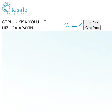
CTRL+K KISA YOLU İLE
Soru Sor
HIZLICA ARAYIN
Giriş Yap