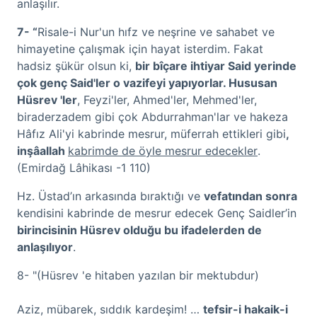
anlaşılır.
7- “
Risale-i Nur'un hıfz ve neşrine ve sahabet ve
himayetine çalışmak için hayat isterdim. Fakat
hadsiz şükür olsun ki,
bir bîçare ihtiyar Said yerinde
çok genç Said'ler o vazifeyi yapıyorlar. Hususan
Hüsrev 'ler
, Feyzi'ler, Ahmed'ler, Mehmed'ler,
biraderzadem gibi çok Abdurrahman'lar ve hakeza
Hâfız Ali'yi kabrinde mesrur, müferrah ettikleri gibi
,
inşâallah
kabrimde de öyle mesrur edecekler
.
(Emirdağ Lâhikası -1 110)
Hz. Üstad’ın arkasında bıraktığı ve
vefatından sonra
kendisini kabrinde de mesrur edecek Genç Saidler’in
birincisinin Hüsrev olduğu bu ifadelerden de
anlaşılıyor
.
8- "(Hüsrev 'e hitaben yazılan bir mektubdur)
Aziz, mübarek, sıddık kardeşim! …
tefsir-i hakaik-i