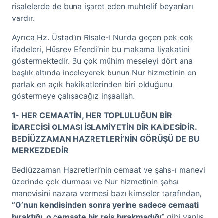
risalelerde de buna işaret eden muhtelif beyanları
vardır.
Ayrıca Hz. Üstad’ın Risale-i Nur’da geçen pek çok
ifadeleri, Hüsrev Efendi’nin bu makama liyakatini
göstermektedir. Bu çok mühim meseleyi dört ana
başlık altında inceleyerek bunun Nur hizmetinin en
parlak en açık hakikatlerinden biri olduğunu
göstermeye çalışacağız inşaallah.
1- HER CEMAATİN, HER TOPLULUĞUN BİR
İDARECİSİ OLMASI İSLAMİYETİN BİR KAİDESİDİR.
BEDİÜZZAMAN HAZRETLERİ’NİN GÖRÜŞÜ DE BU
MERKEZDEDİR
Bediüzzaman Hazretleri’nin cemaat ve şahs-ı manevi
üzerinde çok durması ve Nur hizmetinin şahsı
manevisini nazara vermesi bazı kimseler tarafından,
“O’nun kendisinden sonra yerine sadece cemaati
bıraktığı, o cemaate bir reis bırakmadığı”
gibi yanlış