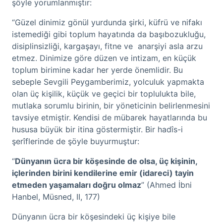
şöyle yorumlanmıştır:
“Güzel dinimiz gönül yurdunda şirki, küfrü ve nifakı
istemediği gibi toplum hayatında da başıbozukluğu,
disiplinsizliği, kargaşayı, fitne ve anarşiyi asla arzu
etmez. Dinimize göre düzen ve intizam, en küçük
toplum birimine kadar her yerde önemlidir. Bu
sebeple Sevgili Peygamberimiz, yolculuk yapmakta
olan üç kişilik, küçük ve geçici bir toplulukta bile,
mutlaka sorumlu birinin, bir yöneticinin belirlenmesini
tavsiye etmiştir. Kendisi de mübarek hayatlarında bu
hususa büyük bir itina göstermiştir. Bir hadîs-i
şerîflerinde de şöyle buyurmuştur:
“
Dünyanın ücra bir köşesinde de olsa, üç kişinin,
içlerinden birini kendilerine emir (idareci) tayin
etmeden yaşamaları doğru olmaz
” (Ahmed İbni
Hanbel, Müsned, II, 177)
Dünyanın ücra bir köşesindeki üç kişiye bile