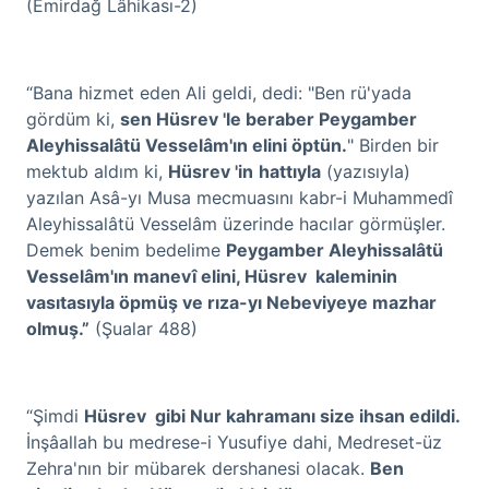
(Emirdağ Lâhikası-2)
“Bana hizmet eden Ali geldi, dedi: "Ben rü'yada
gördüm ki,
sen Hüsrev 'le beraber Peygamber
Aleyhissalâtü Vesselâm'ın elini öptün.
" Birden bir
mektub aldım ki,
Hüsrev 'in
hattıyla
(yazısıyla)
yazılan Asâ-yı Musa mecmuasını kabr-i Muhammedî
Aleyhissalâtü Vesselâm üzerinde hacılar görmüşler.
Demek benim bedelime
Peygamber Aleyhissalâtü
Vesselâm'ın manevî elini, Hüsrev kaleminin
vasıtasıyla öpmüş ve rıza-yı Nebeviyeye mazhar
olmuş.”
(Şualar 488)
“Şimdi
Hüsrev gibi Nur kahramanı size ihsan edildi.
İnşâallah bu medrese-i Yusufiye dahi, Medreset-üz
Zehra'nın bir mübarek dershanesi olacak.
Ben