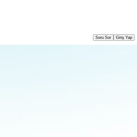
Soru Sor
Giriş Yap