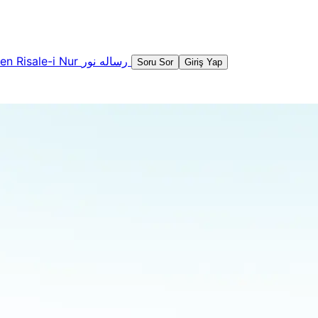
şen
Risale-i Nur
رساله نور
Soru Sor
Giriş Yap