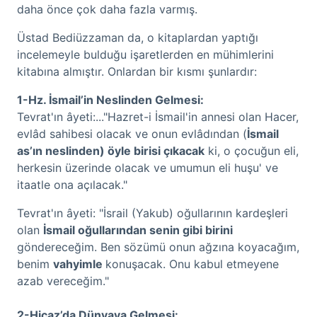
daha önce çok daha fazla varmış.
Üstad Bediüzzaman da, o kitaplardan yaptığı
incelemeyle bulduğu işaretlerden en mühimlerini
kitabına almıştır. Onlardan bir kısmı şunlardır:
1-Hz. İsmail’in Neslinden Gelmesi:
Tevrat'ın âyeti:..."Hazret-i İsmail'in annesi olan Hacer,
evlâd sahibesi olacak ve onun evlâdından (
İsmail
as’ın neslinden) öyle birisi çıkacak
ki, o çocuğun eli,
herkesin üzerinde olacak ve umumun eli huşu' ve
itaatle ona açılacak."
Tevrat'ın âyeti: "İsrail (Yakub) oğullarının kardeşleri
olan
İsmail oğullarından senin gibi birini
göndereceğim. Ben sözümü onun ağzına koyacağım,
benim
vahyimle
konuşacak. Onu kabul etmeyene
azab vereceğim."
2-Hicaz’da Dünyaya Gelmesi: