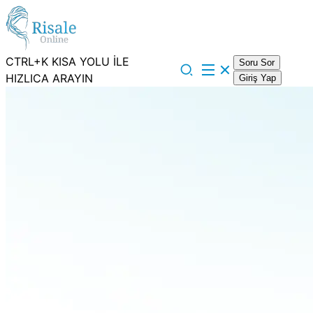
CTRL+K KISA YOLU İLE
Soru Sor
HIZLICA ARAYIN
Giriş Yap