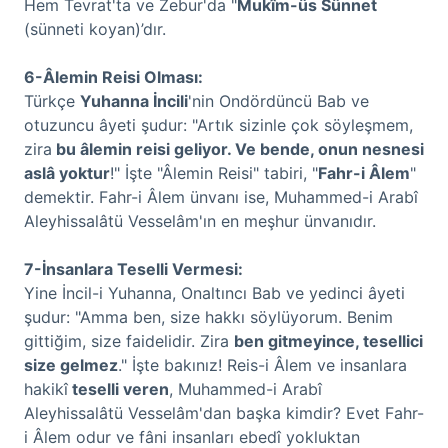
Hem Tevrat'ta ve Zebur'da "
Mukîm-üs Sünnet
(sünneti koyan)’dır.
6-Âlemin Reisi Olması:
Türkçe
Yuhanna İncili
'nin Ondördüncü Bab ve
otuzuncu âyeti şudur: "Artık sizinle çok söyleşmem,
zira
bu âlemin reisi geliyor. Ve bende, onun nesnesi
aslâ yoktur
!" İşte "Âlemin Reisi" tabiri, "
Fahr-i Âlem
"
demektir. Fahr-i Âlem ünvanı ise, Muhammed-i Arabî
Aleyhissalâtü Vesselâm'ın en meşhur ünvanıdır.
7-İnsanlara Teselli Vermesi:
Yine İncil-i Yuhanna, Onaltıncı Bab ve yedinci âyeti
şudur: "Amma ben, size hakkı söylüyorum. Benim
gittiğim, size faidelidir. Zira
ben gitmeyince, tesellici
size gelmez
." İşte bakınız! Reis-i Âlem ve insanlara
hakikî
teselli veren
, Muhammed-i Arabî
Aleyhissalâtü Vesselâm'dan başka kimdir? Evet Fahr-
i Âlem odur ve fâni insanları ebedî yokluktan