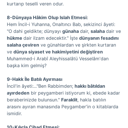
kurtarıp teselli veren odur.
8-Dünyaya Hâkim Olup Islah Etmesi:
Hem İncil-i Yuhanna, Onaltıncı Bab, sekizinci âyeti:
"O dahi geldikte; dünyayı
günaha
dair,
salaha
dair ve
hükme
dair ilzam edecektir." İşte
dünyanın fesadını
salaha çeviren
ve günahlardan ve şirkten kurtaran
ve
dünya siyaset ve hakimiyetini değiştiren
Muhammed-i Arabî Aleyhissalâtü Vesselâm'dan
başka kim gelmiş?
9-Hakk İle Batılı Ayırması
İncil'in âyeti:..."Ben Rabbimden;
hakkı bâtıldan
ayırdeden
bir peygamberi istiyorum ki, ebede kadar
beraberinizde bulunsun."
Faraklit
, hakla batılın
arasını ayıran manasında Peygamber'in o kitablarda
ismidir.
10-Kılıçla Cihad Etmesi: