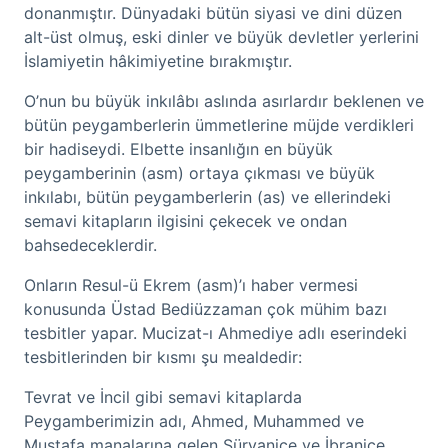
donanmıştır. Dünyadaki bütün siyasi ve dini düzen
alt-üst olmuş, eski dinler ve büyük devletler yerlerini
İslamiyetin hâkimiyetine bırakmıştır.
O’nun bu büyük inkılâbı aslında asırlardır beklenen ve
bütün peygamberlerin ümmetlerine müjde verdikleri
bir hadiseydi. Elbette insanlığın en büyük
peygamberinin (asm) ortaya çıkması ve büyük
inkılabı, bütün peygamberlerin (as) ve ellerindeki
semavi kitapların ilgisini çekecek ve ondan
bahsedeceklerdir.
Onların Resul-ü Ekrem (asm)’ı haber vermesi
konusunda Üstad Bediüzzaman çok mühim bazı
tesbitler yapar. Mucizat-ı Ahmediye adlı eserindeki
tesbitlerinden bir kısmı şu mealdedir:
Tevrat ve İncil gibi semavi kitaplarda
Peygamberimizin adı, Ahmed, Muhammed ve
Mustafa manalarına gelen Süryanice ve İbranice