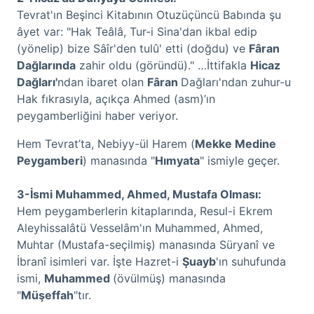
Tevrat'ın Beşinci Kitabının Otuzüçüncü Babında şu
âyet var: "Hak Teâlâ, Tur-i Sina'dan ikbal edip
(yönelip) bize Sâîr'den tulû' etti (doğdu) ve
Fâran
Dağlarında
zahir oldu (göründü)." …İttifakla
Hicaz
Dağları'
ndan ibaret olan
Fâran
Dağları'ndan zuhur-u
Hak fıkrasıyla, açıkça Ahmed (asm)’ın
peygamberliğini haber veriyor.
Hem Tevrat’ta, Nebiyy-ül Harem (
Mekke Medine
Peygamberi
) manasında "
Hımyata
" ismiyle geçer.
3-İsmi Muhammed, Ahmed, Mustafa Olması:
Hem peygamberlerin kitaplarında, Resul-i Ekrem
Aleyhissalâtü Vesselâm'ın Muhammed, Ahmed,
Muhtar (Mustafa-seçilmiş) manasında Süryanî ve
İbranî isimleri var. İşte Hazret-i
Şuayb
'ın suhufunda
ismi,
Muhammed
(övülmüş) manasında
"
Müşeffah
"tır.