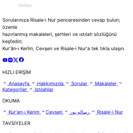
Sorularınıza Risale‑i Nur penceresinden cevap bulun;
özenle
hazırlanmış makaleleri, şerhleri ve ıstılah sözlüğünü
keşfedin;
Kur'ân‑ı Kerîm, Cevşen ve Risale‑i Nur'a tek tıkla ulaşın.
Risale Online Youtube Hesabı
Risale Online Instagram Hesabı
Risale Online X Hesabı
Risale Online Facebook Hesabı
HIZLI ERİŞİM
Anasayfa
Hakkımızda
Sorular
Makaleler
Kategoriler
Istılahlar
OKUMA
Kur'an-ı Kerim
Cevşen
رساله نور
Risale-i Nur
TAVSİYELER