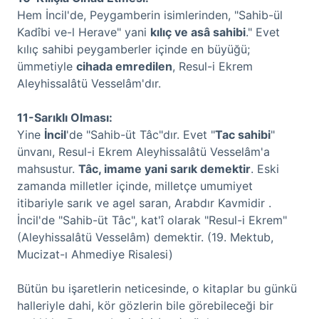
Hem İncil'de, Peygamberin isimlerinden, "Sahib-ül
Kadîbi ve-l Herave" yani
kılıç ve asâ sahibi
." Evet
kılıç sahibi peygamberler içinde en büyüğü;
ümmetiyle
cihada emredilen
, Resul-i Ekrem
Aleyhissalâtü Vesselâm'dır.
11-Sarıklı Olması:
Yine
İncil
'de "Sahib-üt Tâc"dır. Evet "
Tac sahibi
"
ünvanı, Resul-i Ekrem Aleyhissalâtü Vesselâm'a
mahsustur.
Tâc, imame yani sarık demektir
. Eski
zamanda milletler içinde, milletçe umumiyet
itibariyle sarık ve agel saran, Arabdır Kavmidir .
İncil'de "Sahib-üt Tâc", kat'î olarak "Resul-i Ekrem"
(Aleyhissalâtü Vesselâm) demektir. (19. Mektub,
Mucizat-ı Ahmediye Risalesi)
Bütün bu işaretlerin neticesinde, o kitaplar bu günkü
halleriyle dahi, kör gözlerin bile görebileceği bir