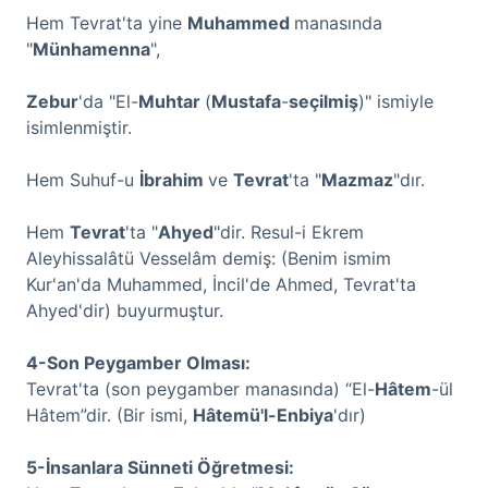
Hem Tevrat'ta yine
Muhammed
manasında
"
Münhamenna
",
Zebur
'da "El-
Muhtar
(
Mustafa
-
seçilmiş
)" ismiyle
isimlenmiştir.
Hem Suhuf-u
İbrahim
ve
Tevrat
'ta "
Mazmaz
"dır.
Hem
Tevrat
'ta "
Ahyed
"dir. Resul-i Ekrem
Aleyhissalâtü Vesselâm demiş: (Benim ismim
Kur'an'da Muhammed, İncil'de Ahmed, Tevrat'ta
Ahyed'dir) buyurmuştur.
4-Son Peygamber Olması:
Tevrat'ta (son peygamber manasında) “El-
Hâtem
-ül
Hâtem”dir. (Bir ismi,
Hâtemü'l-Enbiya
'dır)
5-İnsanlara Sünneti Öğretmesi: