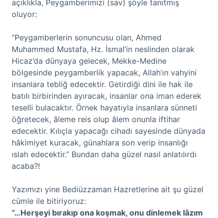
açıklıkla, Peygamberimizi (sav) şöyle tanıtmış
oluyor:
“Peygamberlerin sonuncusu olan, Ahmed
Muhammed Mustafa, Hz. İsmal’in neslinden olarak
Hicaz’da dünyaya gelecek, Mekke-Medine
bölgesinde peygamberlik yapacak, Allah’ın vahyini
insanlara tebliğ edecektir. Getirdiği dini ile hak ile
batılı birbirinden ayıracak, insanlar ona iman ederek
teselli bulacaktır. Örnek hayatıyla insanlara sünneti
öğretecek, âleme reis olup âlem onunla iftihar
edecektir. Kılıçla yapacağı cihadı sayesinde dünyada
hâkimiyet kuracak, günahlara son verip insanlığı
ıslah edecektir.” Bundan daha güzel nasıl anlatılırdı
acaba?!
Yazımızı yine Bediüzzaman Hazretlerine ait şu güzel
cümle ile bitiriyoruz:
“…Herşeyi bırakıp ona koşmak, onu dinlemek lâzım