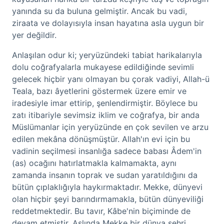
yanında su da buluna gelmiştir. Ancak bu vadi,
ziraata ve dolayısıyla insan hayatına asla uygun bir
yer değildir.
Anlaşılan odur ki; yeryüzündeki tabiat harikalarıyla
dolu coğrafyalarla mukayese edildiğinde sevimli
gelecek hiçbir yanı olmayan bu çorak vadiyi, Allah-ü
Teala, bazı âyetlerini göstermek üzere emir ve
iradesiyle imar ettirip, şenlendirmiştir. Böylece bu
zatı itibariyle sevimsiz iklim ve coğrafya, bir anda
Müslümanlar için yeryüzünde en çok sevilen ve arzu
edilen mekâna dönüşmüştür. Allah'ın evi için bu
vadinin seçilmesi insanlığa sadece babası Âdem'in
(as) ocağını hatırlatmakla kalmamakta, aynı
zamanda insanın toprak ve sudan yaratıldığını da
bütün çıplaklığıyla haykırmaktadır. Mekke, dünyevi
olan hiçbir şeyi barındırmamakla, bütün dünyeviliği
reddetmektedir. Bu tavır, Kâbe'nin biçiminde de
devam etmiştir. Aslında Mekke bir dünya şehri