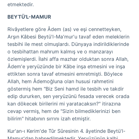
etmektedir.
BEYTÜ'L-MAMUR
Rivâyetlere göre Âdem (as) ve eşi cennetteyken,
Arşın Kâbesi Beytü'l-Ma'mur'u tavaf eden meleklerin
tesbihi ile mest olmuşlardı. Dünyaya indirildiklerinde
o tesbihattan mahrum kalmış ve o manzarayı
özlemişlerdi. İlahi affa mazhar olduktan sonra Allah,
Âdem'e yeryüzünde bir Kâbe inşa etmesini ve inşa
ettikten sonra tavaf etmesini emretmişti. Böylece
Allah, hem Âdemoğluna olan hususi rahmetini
göstermiş hem "Biz Seni hamd ile tesbih ve takdir
edip dururken, sen yeryüzünü fesada verecek orada
kan dökecek birilerini mi yaratacaksın?" itirazına
cevap vermiş, hem de "Sizin bilmediklerinizi ben
bilirim" hitabının sırrını izah etmiştir.
Kur'an-ı Kerim'de Tûr Sûresinin 4. âyetinde Beytü'l-
Mamur'dan bahsedilmektedir. Yeryüzünün kalbi