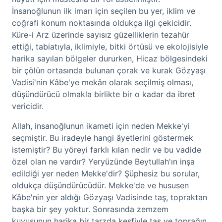
İnsanoğlunun ilk imarı için seçilen bu yer, iklim ve
coğrafi konum noktasında oldukça ilgi çekicidir.
Küre-i Arz üzerinde sayısız güzelliklerin tezahür
ettiği, tabiatıyla, iklimiyle, bitki örtüsü ve ekolojisiyle
harika sayılan bölgeler dururken, Hicaz bölgesindeki
bir çölün ortasında bulunan çorak ve kurak Gözyaşı
Vadisi'nin Kâbe'ye mekân olarak seçilmiş olması,
düşündürücü olmakla birlikte bir o kadar da ibret
vericidir.
Allah, insanoğlunun ikameti için neden Mekke'yi
seçmiştir. Bu iradeyle hangi âyetlerini göstermek
istemiştir? Bu yöreyi farklı kılan nedir ve bu vadide
özel olan ne vardır? Yeryüzünde Beytullah'ın inşa
edildiği yer neden Mekke'dir? Şüphesiz bu sorular,
oldukça düşündürücüdür. Mekke'de ve hususen
Kâbe'nin yer aldığı Gözyaşı Vadisinde taş, topraktan
başka bir şey yoktur. Sonrasında zemzem
kuyusunun harika bir tarzda keşfiyle taş ve toprağın