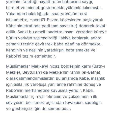
yörenin ifa ettiği hayati rolün hatırasına saygı,
hürmet ve minnet göstermekle yükümlü kılınmıştır.
Yukarıdan bakıldığında, saat yönünün tersi
istikamette, Hacerü'l-Esved köşesinden başlayarak
Kâbe'nin etrafında yedi tam şavt (tur) dönerek tavaf
edilir. Sanki bu ameli ibadette insan, zerreden küreye
bütün varlığın seslendirdiği ilahiye katılarak, adeta
zamanı tersine çevirerek baba ocağına dönmekte,
kendinin ve neslinin yaradılışını hatırlamakta ve
Rabbi'ni tazim etmektedir.
Müslümanlar Mekke'yi hicaz bölgesinin karnı (Batn-ı
Mekke), Beytullah'ı da Mekke'nin rahmi (el-Batha)
olarak isimlendirmişlerdir. Bu anlamda Kâbe, insanlık
için asıla, ilk varoluşa yani anne rahmine dönüş ve
Rabb'inin merhametine kavuşma yeridir. Kâbe,
Müslümanlar için var olmanın ve yükselmenin ilk
seviyesini belirtmesi açısından tevazuun, sadeliğin
ve gösterişsizliğin de sembolüdür.