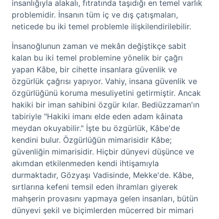
insanlığıyla alakalı, fıtratında taşıdığı en temel varlık
problemidir. İnsanın tüm iç ve dış çatışmaları,
neticede bu iki temel problemle ilişkilendirilebilir.
İnsanoğlunun zaman ve mekân değiştikçe sabit
kalan bu iki temel problemine yönelik bir çağrı
yapan Kâbe, bir cihette insanlara güvenlik ve
özgürlük çağrısı yapıyor. Vahiy, insana güvenlik ve
özgürlüğünü koruma mesuliyetini getirmiştir. Ancak
hakiki bir iman sahibini özgür kılar. Bediüzzaman'ın
tabiriyle "Hakiki imanı elde eden adam kâinata
meydan okuyabilir." İşte bu özgürlük, Kâbe'de
kendini bulur. Özgürlüğün mimarisidir Kâbe;
güvenliğin mimarisidir. Hiçbir dünyevi düşünce ve
akımdan etkilenmeden kendi ihtişamıyla
durmaktadır, Gözyaşı Vadisinde, Mekke'de. Kâbe,
sırtlarına kefeni temsil eden ihramları giyerek
mahşerin provasını yapmaya gelen insanları, bütün
dünyevi şekil ve biçimlerden mücerred bir mimari