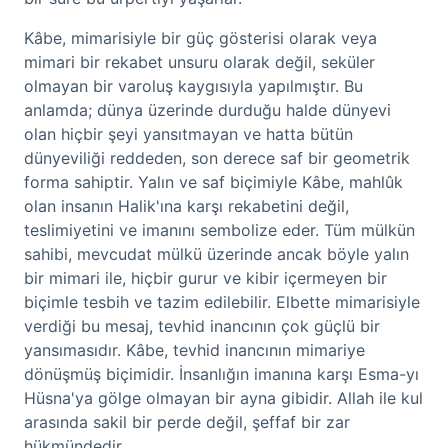
Kâbe, mimarisiyle bir güç gösterisi olarak veya
mimari bir rekabet unsuru olarak değil, seküler
olmayan bir varoluş kaygısıyla yapılmıştır. Bu
anlamda; dünya üzerinde durduğu halde dünyevi
olan hiçbir şeyi yansıtmayan ve hatta bütün
dünyeviliği reddeden, son derece saf bir geometrik
forma sahiptir. Yalın ve saf biçimiyle Kâbe, mahlûk
olan insanın Halik'ına karşı rekabetini değil,
teslimiyetini ve imanını sembolize eder. Tüm mülkün
sahibi, mevcudat mülkü üzerinde ancak böyle yalın
bir mimari ile, hiçbir gurur ve kibir içermeyen bir
biçimle tesbih ve tazim edilebilir. Elbette mimarisiyle
verdiği bu mesaj, tevhid inancının çok güçlü bir
yansımasıdır. Kâbe, tevhid inancının mimariye
dönüşmüş biçimidir. İnsanlığın imanına karşı Esma-yı
Hüsna'ya gölge olmayan bir ayna gibidir. Allah ile kul
arasında sakil bir perde değil, şeffaf bir zar
hükmündedir.