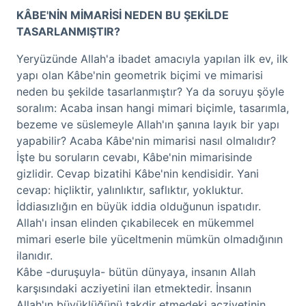
KÂBE'NİN MİMARİSİ NEDEN BU ŞEKİLDE
TASARLANMIŞTIR?
Yeryüzünde Allah'a ibadet amacıyla yapılan ilk ev, ilk
yapı olan Kâbe'nin geometrik biçimi ve mimarisi
neden bu şekilde tasarlanmıştır? Ya da soruyu şöyle
soralım: Acaba insan hangi mimari biçimle, tasarımla,
bezeme ve süslemeyle Allah'ın şanına layık bir yapı
yapabilir? Acaba Kâbe'nin mimarisi nasıl olmalıdır?
İşte bu soruların cevabı, Kâbe'nin mimarisinde
gizlidir. Cevap bizatihi Kâbe'nin kendisidir. Yani
cevap: hiçliktir, yalınlıktır, saflıktır, yokluktur.
İddiasızlığın en büyük iddia olduğunun ispatıdır.
Allah'ı insan elinden çıkabilecek en mükemmel
mimari eserle bile yüceltmenin mümkün olmadığının
ilanıdır.
Kâbe -duruşuyla- bütün dünyaya, insanın Allah
karşısındaki acziyetini ilan etmektedir. İnsanın
Allah'ın büyüklüğünü takdir etmedeki acziyetinin