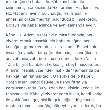
mimarlığın da babasıdır. Kâbe'nin hatim ile
sınırlanmış hicr kısmında Hz. İbrahim, Hz. İsmail ve
Hz. Hacer'in evinin bulunduğu, Hz. İsmail ile
annesinin orada medfun bulunduğu bilinmektedir.
Dolayısıyla Kâbe, aslında ve aynı zamanda evdir.
Kâbe Hz. Âdem'in (as) evi olması itibarıyla, onu
ziyaret etmek, insanlık için baba ocağına, ana
kucağına gitmek ve bir sıla-i rahimdir. Bu sebeple
insanlığa yapılan bir çağrı olan hac, insanoğlunun
anavatanına vefa borcunu ifa etmesidir. Kur'an'ın
"Ona bir yol bulabilen herkes için beyti haccetmesi,
Allah'ın insanlık üzerindeki hakkıdır" fermanı da bu
hakikati hatırlatmaktadır. O kapıya gelip Kâbe'yi
gören insan, kendi özüyle ve kendi fıtratıyla
karşılaşmaktadır. Bu yüzden hac, kişinin kendisi ile
tanışmasıdır. Kâbe'yi ziyaret eden insan, kendi varlığı
ile yokluğunu, geçmişi ile geleceğini, düşmanı ile
dostunu tanır. İnsanoğlu, bölgeyi ziyaret ederek, bu