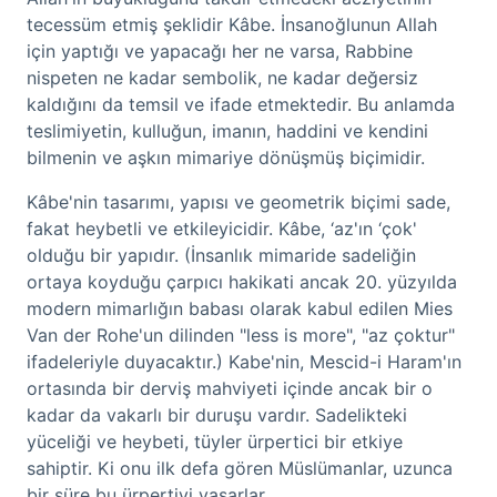
tecessüm etmiş şeklidir Kâbe. İnsanoğlunun Allah
için yaptığı ve yapacağı her ne varsa, Rabbine
nispeten ne kadar sembolik, ne kadar değersiz
kaldığını da temsil ve ifade etmektedir. Bu anlamda
teslimiyetin, kulluğun, imanın, haddini ve kendini
bilmenin ve aşkın mimariye dönüşmüş biçimidir.
Kâbe'nin tasarımı, yapısı ve ge
ometrik biçimi sade,
fakat heybetli ve etkileyicidir. Kâbe, ‘az'ın ‘çok'
olduğu bir yapıdır. (İnsanlık mimaride sadeliğin
ortaya koyduğu çarpıcı hakikati ancak 20. yüzyılda
modern mimarlığın babası olarak kabul edilen Mies
Van der Rohe'un dilinden "less is more", "az çoktur"
ifadeleriyle duyacaktır.) Kabe'nin, Mescid-i Haram'ın
ortasında bir derviş mahviyeti içinde ancak bir o
kadar da vakarlı bir duruşu vardır. Sadelikteki
yüceliği ve heybeti, tüyler ürpertici bir etkiye
sahiptir. Ki onu ilk defa gören Müslümanlar, uzunca
bir süre bu ürpertiyi yaşarlar.