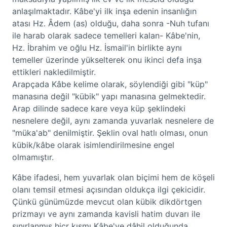
anlaşılmaktadır. Kâbe'yi ilk inşa edenin insanlığın
atası Hz. Âdem (as) olduğu, daha sonra -Nuh tufanı
ile harab olarak sadece temelleri kalan- Kâbe'nin,
Hz. İbrahim ve oğlu Hz. İsmail'in birlikte aynı
temeller üzerinde yükselterek onu ikinci defa inşa
ettikleri nakledilmiştir.
Arapçada Kâbe kelime olarak, söylendiği gibi "küp"
manasına değil "kübik" yapı manasına gelmektedir.
Arap dilinde sadece kare veya küp şeklindeki
nesnelere değil, aynı zamanda yuvarlak nesnelere de
"müka'ab" denilmiştir. Şeklin oval hatlı olması, onun
kübik/kâbe olarak isimlendirilmesine engel
olmamıştır.
Kâbe ifadesi, hem yuvarlak olan biçimi hem de köşeli
olanı temsil etmesi açısından oldukça ilgi çekicidir.
Çünkü günümüzde mevcut olan kübik dikdörtgen
prizmayı ve aynı zamanda kavisli hatim duvarı ile
sınırlanmış hicr kısmı Kâbe'ye dâhil olduğunda