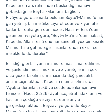
Kâbe, arzın arş rahminden beslendiği manevi
göbekbağı ile Beytü'l-Mamur'a bağlıdır.
Rivâyete göre semada bulunan Beytü'l-Mamur'u her
gün yetmiş bin melâike ziyaret eder ve kıyamete
kadar bir daha geri dönmezler. Hasan-ı Basrî'den
gelen bir rivâyete göre; "Beyt-i Ma'mur'dan maksat,
Kâbe'dir. Allah Teâlâ onu her sene altı yüz bin kişi ile
Ma'mur hale getirir. Eğer insanlar ondan eksilirse
meleklerle doldurulur."
Bilindiği gibi bir yerin mamur olması, imar edilmesi
ve şenlendirilmesi, mukim ve ziyaretçilerinin çok
olup güzel bakılması manasında değişmeceli bir
anlam taşımaktadır. Kâbe'nin mamur olması da
"Ayakta duranlar, rükû ve secde edenler için evimi
temizle" (Hacc, 22/26) âyetince; etrafındakilerin ve
hacıların çokluğu ve ziyaret etmeleriyle
gerçekleşmektedir. Beyzavi'ye göre de Beyt-i
Mamur'dan kasıt, müminin kalbidir ki, onun bakımlı