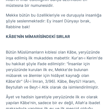
müstesna bir numunesidir.
Mekke bütün bu özellikleriyle ve duruşuyla insanlığa
şöyle seslenmektedir: Ey insan! Dünyayı bırak,
Rabbine bak!
KÂBE'NİN MİMARİSİNDEKİ SIRLAR
Bütün Müslümanların kıblesi olan Kâbe, yeryüzünde
inşa edilmiş ilk mukaddes mabettir. Kur'an-ı Kerim'de
bu hakikat şöyle ifade edilmiştir: "İnsanlar için
yeryüzünde kurulan ilk ev, Mekke'de bulunan
mübarek ve âlemler için hidâyet kaynağı olan
Kâbe'dir" (Âl-i İmran, 3/96). Kâbe, Beytü'l Haram,
Beytullah ve Beyt-i Atik olarak da isimlendirilmiştir.
Âyet ve hadisin işaretiyle yeryüzünde ilk ev olarak
yapılan Kâbe'nin, sadece bir ev değil, Allah'a ibadet
maksadıyla yapılmış ilk ev ve ilk mescid olduğu