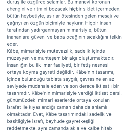
duruş ile özgürce selamlar. Bu manevi koronun
ahengini ve ritmini bozacak hiçbir sıklet içermeden,
bütün heybetiyle, asırlar ötesinden gelen mesajı ve
çağrıyı en özgün biçimiyle haykırır. Hiçbir insan
tarafından yadırganmayan mimarisiyle, bütün
inananlara güveni ve baba ocağının sıcaklığını telkin
eder.
Kâbe, mimarisiyle mütevazılık, sadelik içinde
müzeyyen ve muhteşem bir algı oluşturmaktadır.
İnsanlığın bu ilk imar faaliyeti, bir fetiş nesnesi
ortaya koyma gayreti değildir. Kâbe'nin tasarımı,
içinde bulunduğu tabiata saygılı, çevresine en az
seviyede müdahale eden ve son derece iktisatlı bir
tasarımdır. Kâbe'nin mimarisiyle verdiği iktisat dersi,
günümüzdeki mimari eserlerde ortaya konulan
israfat ile kıyaslandığı zaman daha da anlamlı
olmaktadır. Evet, Kâbe tasarımındaki sadelik ve
basitliğiyle israfı, beyhude gayretkeşliği
reddetmekte, aynı zamanda akla ve kalbe hitab