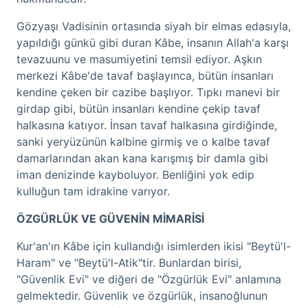
Gözyaşı Vadisinin ortasında siyah bir elmas edasıyla,
yapıldığı günkü gibi duran Kâbe, insanın Allah'a karşı
tevazuunu ve masumiyetini temsil ediyor. Aşkın
merkezi Kâbe'de tavaf başlayınca, bütün insanları
kendine çeken bir cazibe başlıyor. Tıpkı manevi bir
girdap gibi, bütün insanları kendine çekip tavaf
halkasına katıyor. İnsan tavaf halkasına girdiğinde,
sanki yeryüzünün kalbine girmiş ve o kalbe tavaf
damarlarından akan kana karışmış bir damla gibi
iman denizinde kayboluyor. Benliğini yok edip
kulluğun tam idrakine varıyor.
ÖZGÜRLÜK VE GÜVENİN MİMARİSİ
Kur'an'ın Kâbe için kullandığı isimlerden ikisi "Beytü'l-
Haram" ve "Beytü'l-Atik"tir. Bunlardan birisi,
"Güvenlik Evi" ve diğeri de "Özgürlük Evi" anlamına
gelmektedir. Güvenlik ve özgürlük, insanoğlunun