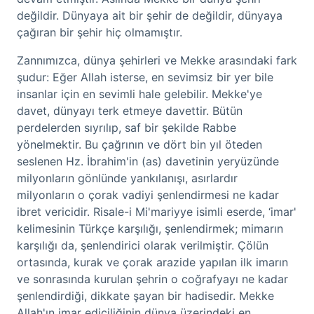
değildir. Dünyaya ait bir şehir de değildir, dünyaya
çağıran bir şehir hiç olmamıştır.
Zannımızca, dünya şehirleri ve Mekke arasındaki fark
şudur: Eğer Allah isterse, en sevimsiz bir yer bile
insanlar için en sevimli hale gelebilir. Mekke'ye
davet, dünyayı terk etmeye davettir. Bütün
perdelerden sıyrılıp, saf bir şekilde Rabbe
yönelmektir. Bu çağrının ve dört bin yıl öteden
seslenen Hz. İbrahim'in (as) davetinin yeryüzünde
milyonların gönlünde yankılanışı, asırlardır
milyonların o çorak vadiyi şenlendirmesi ne kadar
ibret vericidir. Risale-i Mi'mariyye isimli eserde, ‘imar'
kelimesinin Türkçe karşılığı, şenlendirmek; mimarın
karşılığı da, şenlendirici olarak verilmiştir. Çölün
ortasında, kurak ve çorak arazide yapılan ilk imarın
ve sonrasında kurulan şehrin o coğrafyayı ne kadar
şenlendirdiği, dikkate şayan bir hadisedir. Mekke
Allah'ın imar ediciliğinin dünya üzerindeki en