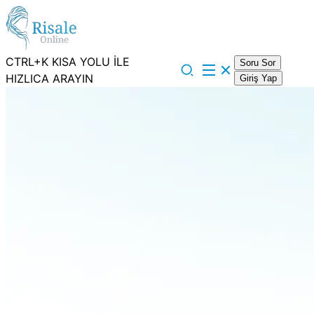
CTRL+K KISA YOLU İLE
Soru Sor
HIZLICA ARAYIN
Giriş Yap